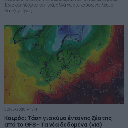
Έως και 40άρια τοπικά, αλλά χωρίς καύσωνα, λέει ο
Χατζηγρίβας
02/08/2026
10:11
Καιρός: Τάση για κύμα έντονης ζέστης
από το GFS – Τα νέα δεδομένα (vid)