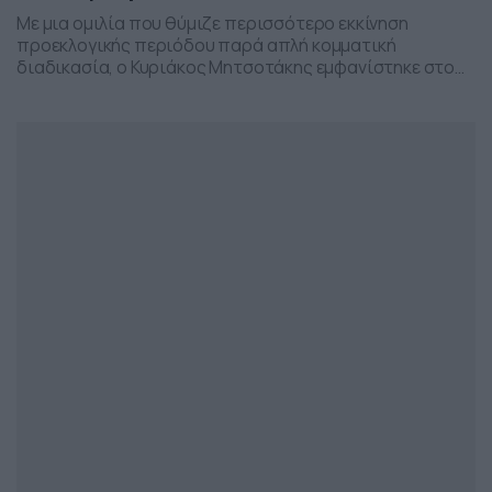
Με μια ομιλία που θύμιζε περισσότερο εκκίνηση
προεκλογικής περιόδου παρά απλή κομματική
διαδικασία, ο Κυριάκος Μητσοτάκης εμφανίστηκε στο
προσυνέδριο της Νέας Δημοκρατίας στη Θεσσαλονίκη,
επιχειρώντας να δώσει το στίγμα της επόμενης
πολιτικής μάχης.