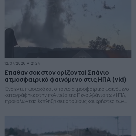
12/07/2026
21:24
Επαθαν σοκ στον ορίζοντα! Σπάνιο
ατμοσφαιρικό φαινόμενο στις ΗΠΑ (vid)
Ένα εντυπωσιακό και σπάνιο ατμοσφαιρικό φαινόμενο
καταγράφηκε στην πολιτεία της Πενσιλβάνια των ΗΠΑ,
προκαλώντας έκπληξη σε κατοίκους και χρήστες των
social media. Οι εικόνες δείχνουν έναν σχηματισμό
νεφών που θυμίζει ανεμοστρόβιλο, ωστόσο πρόκειται
για το φαινόμενο scud – χαμηλά, ακανόνιστα σύννεφα
που δημιουργούνται κάτω από καταιγιδοφόρα νέφη, σε
συνθήκες έντονης υγρασίας και ατμοσφαιρικής