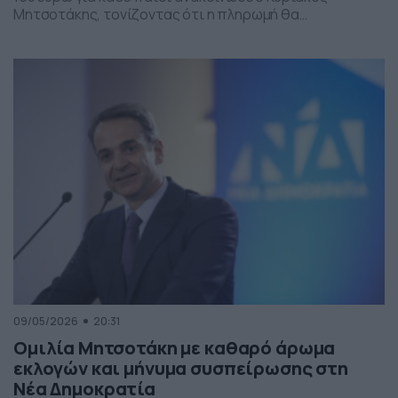
Μητσοτάκης, τονίζοντας ότι η πληρωμή θα
πραγματοποιηθεί στα τέλη Ιουνίου χωρίς να απαιτείται
καμία αίτηση από τους δικαιούχους. Ο πρωθυπουργός,
κατά την τοποθέτησή του, ανέφερε πως η συγκεκριμένη
παρέμβαση εντάσσεται στο πλαίσιο των μέτρων
στήριξης των ελληνικών οικογενειών, με στόχο την […]
09/05/2026
20:31
Ομιλία Μητσοτάκη με καθαρό άρωμα
εκλογών και μήνυμα συσπείρωσης στη
Νέα Δημοκρατία