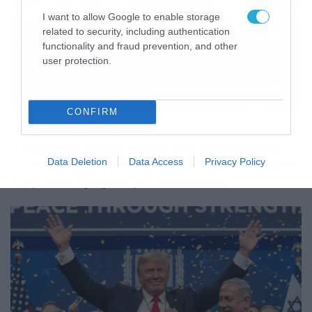
I want to allow Google to enable storage
related to security, including authentication
functionality and fraud prevention, and other
user protection.
CONFIRM
27/06/2026
18:52
Τραγωδία χωρίς τέλος στη Βενεζουέλα:
Χιλιάδες αγνοούνται κάτω από τα ερείπια
Data Deletion
Data Access
Privacy Policy
– Αγώνας δρόμου για επιζώντες