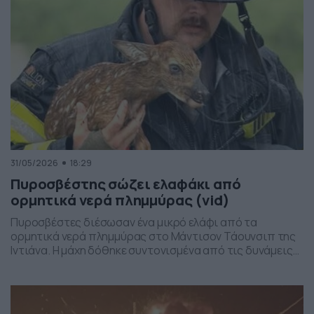
31/05/2026
18:29
Πυροσβέστης σώζει ελαφάκι από
ορμητικά νερά πλημμύρας (vid)
Πυροσβέστες διέσωσαν ένα μικρό ελάφι από τα
ορμητικά νερά πλημμύρας στο Μάντισον Τάουνσιπ της
Ιντιάνα. Η μάχη δόθηκε συντονισμένα από τις δυνάμεις
της πυροσβεστικής και το αποτέλεσμα ήταν το ελαφάκι
να σωθεί. Δείτε την επιχείρηση διάσωσης του ελαφιού
στο βίντεο: