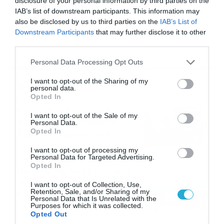
disclosure of your personal information by third parties on the
Αρναούτογλου
IAB’s list of downstream participants. This information may
Η ένταση των ανέμων έως τα μέσα της εβδομάδας και η
also be disclosed by us to third parties on the
IAB’s List of
τάση ανόδου της θερμοκρασίας το επόμενο
Downstream Participants
that may further disclose it to other
Σαββατοκύριακο, στα επίπεδα έντονης ζέστης έως και
third parties.
40 βαθμών, είναι τα κύρια χαρακτηριστικά της
Please note that this website/app uses one or more Google
πρόγνωσης του Σάκη Αρναούτογλου.
Personal Data Processing Opt Outs
services and may gather and store information including but
not limited to your visit or usage behaviour. You may click to
I want to opt-out of the Sharing of my
Ροή Ειδήσεων
personal data.
grant or deny consent to Google and its third-party tags to
Opted In
use your data for below specified purposes in below Google
Καιρός 6-8: Ανεβαίνει η
consent section.
I want to opt-out of the Sale of my
θερμοκρασία, 40άρια το
Personal Data.
Opted In
Σαββατοκύριακο… (vid)
06/08/2026
22:00
I want to opt-out of processing my
Personal Data for Targeted Advertising.
Opted In
ΠΑΟΚ-Άντερλεχτ με σούπερ
προσφορά* και ενισχυμένες
I want to opt-out of Collection, Use,
αποδόσεις από
Retention, Sale, and/or Sharing of my
Personal Data that Is Unrelated with the
το Pamestoixima.gr
06/08/2026
14:02
Purposes for which it was collected.
Opted Out