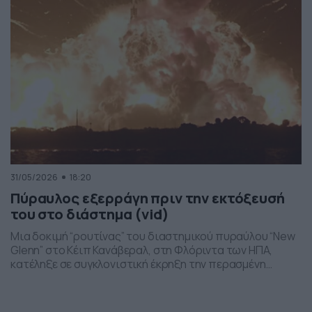
31/05/2026
18:20
Πύραυλος εξερράγη πριν την εκτόξευσή
του στο διάστημα (vid)
Μια δοκιμή “ρουτίνας” του διαστημικού πυραύλου “New
Glenn” στο Κέιπ Κανάβεραλ, στη Φλόριντα των ΗΠΑ,
κατέληξε σε συγκλονιστική έκρηξη την περασμένη
Πέμπτη το βράδι. Η έκρηξη συνέβη ενώ δοκιμάζονταν οι
μηχανές του και ο πύραυλος που ανήκει στην διαστημική
εταιρεία “Blue Origin” του Τζεφ Μπέζος τυλίχθηκε στις