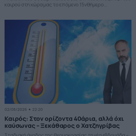
καιρού στη χώρα μας το επόμενο 15νθήμερο...
02/08/2026
22:20
Καιρός: Στον ορίζοντα 40άρια, αλλά όχι
καύσωνας – Ξεκάθαρος ο Χατζηγρίβας
Σταδιακή άνοδος της θερμοκρασίας τη νέα εβδομάδα –