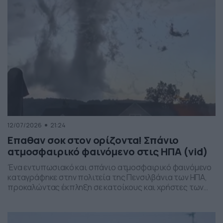
12/07/2026
21:24
Επαθαν σοκ στον ορίζοντα! Σπάνιο
ατμοσφαιρικό φαινόμενο στις ΗΠΑ (vid)
Ένα εντυπωσιακό και σπάνιο ατμοσφαιρικό φαινόμενο
καταγράφηκε στην πολιτεία της Πενσιλβάνια των ΗΠΑ,
προκαλώντας έκπληξη σε κατοίκους και χρήστες των
social media. Οι εικόνες δείχνουν έναν σχηματισμό
νεφών που θυμίζει ανεμοστρόβιλο, ωστόσο πρόκειται
για το φαινόμενο scud – χαμηλά, ακανόνιστα σύννεφα