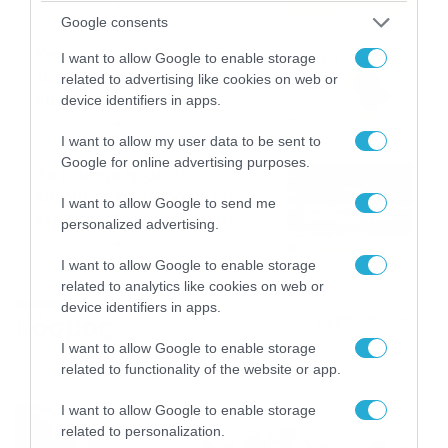
04/08/2026
22:07
Google consents
Καιρός: Κολυδάς για τάση
I want to allow Google to enable storage
15νθημέρου και ζέστη 8-10
related to advertising like cookies on web or
Αυγούστου
device identifiers in apps.
04/08/2026
21:46
I want to allow my user data to be sent to
Google for online advertising purposes.
Το Lounge ήρθε στο
Allwyn.gr και μπορείς να
I want to allow Google to send me
κερδίσεις* ένα εισιτήριο
personalized advertising.
διαρκείας του
04/08/2026
16:18
Παναθηναϊκού AKTOR
I want to allow Google to enable storage
related to analytics like cookies on web or
device identifiers in apps.
Κόσμος
ΠΕΡΙΣΣΟΤΕΡΑ
I want to allow Google to enable storage
related to functionality of the website or app.
I want to allow Google to enable storage
related to personalization.