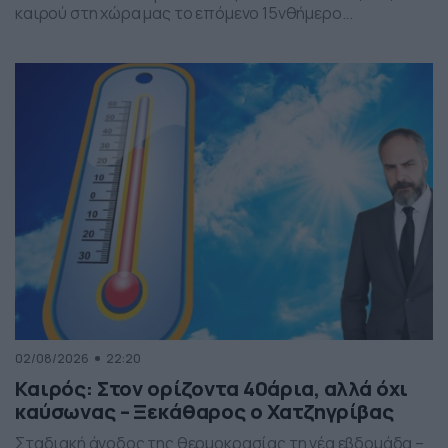
καιρού στη χώρα μας το επόμενο 15νθήμερο...
02/08/2026
22:20
Καιρός: Στον ορίζοντα 40άρια, αλλά όχι
καύσωνας – Ξεκάθαρος ο Χατζηγρίβας
Σταδιακή άνοδος της θερμοκρασίας τη νέα εβδομάδα –