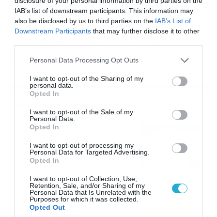
disclosure of your personal information by third parties on the
Καιρός 29-7: Ανεβαίνει η θερμοκρασία,
IAB’s list of downstream participants. This information may
ενισχύονται οι άνεμοι – Πρόγνωση
also be disclosed by us to third parties on the
IAB’s List of
Γιαννόπουλου
Downstream Participants
that may further disclose it to other
Διατηρείται αίθριος ο καιρός στη χώρα μας με τον
third parties.
υδράργυρο τοπικά να φτάνει και τους 37 βαθμούς
Please note that this website/app uses one or more Google
Κελσίου.
Personal Data Processing Opt Outs
services and may gather and store information including but
not limited to your visit or usage behaviour. You may click to
I want to opt-out of the Sharing of my
personal data.
grant or deny consent to Google and its third-party tags to
Opted In
use your data for below specified purposes in below Google
Ροή Ειδήσεων
consent section.
I want to opt-out of the Sale of my
Personal Data.
Opted In
Το Release Athens
Festival 2026 άφησε τις
I want to opt-out of processing my
καλύτερες μουσικές
Personal Data for Targeted Advertising.
αναμνήσεις
Opted In
05/08/2026
21:23
I want to opt-out of Collection, Use,
Καιρός: Σάκης Αρναούτογλου
Retention, Sale, and/or Sharing of my
Personal Data that Is Unrelated with the
για την τάση έως της
Purposes for which it was collected.
Παναγίας
Opted Out