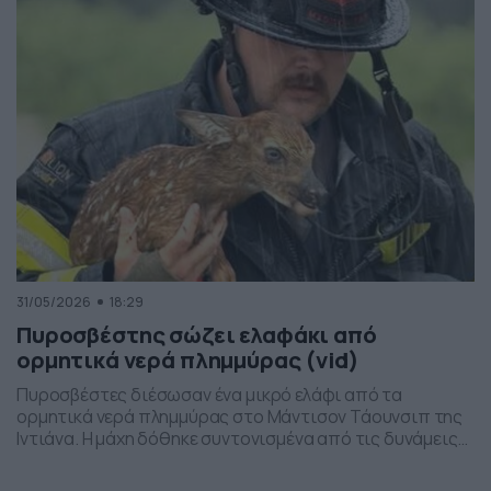
31/05/2026
18:29
Πυροσβέστης σώζει ελαφάκι από
ορμητικά νερά πλημμύρας (vid)
Πυροσβέστες διέσωσαν ένα μικρό ελάφι από τα
ορμητικά νερά πλημμύρας στο Μάντισον Τάουνσιπ της
Ιντιάνα. Η μάχη δόθηκε συντονισμένα από τις δυνάμεις
της πυροσβεστικής και το αποτέλεσμα ήταν το ελαφάκι
να σωθεί. Δείτε την επιχείρηση διάσωσης του ελαφιού