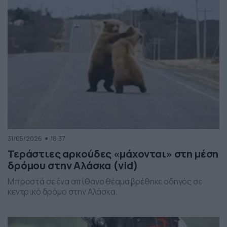
που δημιουργούνται κάτω από καταιγιδοφόρα νέφη, σε
συνθήκες έντονης υγρασίας και ατμοσφαιρικής
ανατάραξης. Παρότι […]
31/05/2026
18:37
Τεράστιες αρκούδες «μάχονται» στη μέση
δρόμου στην Αλάσκα (vid)
Μπροστά σε ένα απίθανο θέαμα βρέθηκε οδηγός σε
κεντρικό δρόμο στην Αλάσκα.