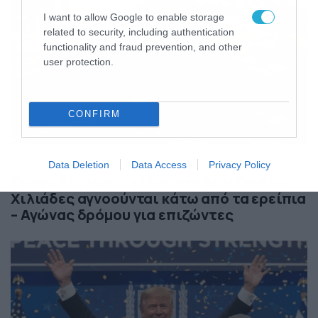
I want to allow Google to enable storage
related to security, including authentication
functionality and fraud prevention, and other
user protection.
CONFIRM
27/06/2026
18:52
Data Deletion
Data Access
Privacy Policy
Τραγωδία χωρίς τέλος στη Βενεζουέλα:
Χιλιάδες αγνοούνται κάτω από τα ερείπια
– Αγώνας δρόμου για επιζώντες