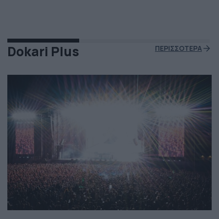
μηχανές του και ο πύραυλος που ανήκει στην διαστημική
εταιρεία “Blue Origin” του Τζεφ Μπέζος τυλίχθηκε στις
φλόγες. Ευτυχώς δεν τραυματίστηκε κανείς και
εκπρόσωποι της […]
Dokari Plus
ΠΕΡΙΣΣΟΤΕΡΑ