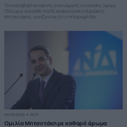
Την καταβολή έκτακτης οικονομικής ενίσχυσης ύψους
150 ευρώ για κάθε παιδί ανακοίνωσε ο Κυριάκος
Μητσοτάκης, τονίζοντας ότι η πληρωμή θα
πραγματοποιηθεί στα τέλη Ιουνίου χωρίς να απαιτείται
καμία αίτηση από τους δικαιούχους. Ο πρωθυπουργός,
κατά την τοποθέτησή του, ανέφερε πως η συγκεκριμένη
παρέμβαση εντάσσεται στο πλαίσιο των μέτρων
στήριξης των ελληνικών οικογενειών, με στόχο την […]
09/05/2026
20:31
Ομιλία Μητσοτάκη με καθαρό άρωμα