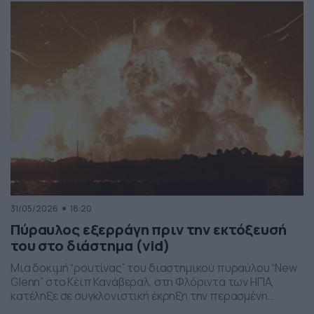
στο βίντεο:
31/05/2026
18:20
Πύραυλος εξερράγη πριν την εκτόξευσή
του στο διάστημα (vid)
Μια δοκιμή “ρουτίνας” του διαστημικού πυραύλου “New
Glenn” στο Κέιπ Κανάβεραλ, στη Φλόριντα των ΗΠΑ,
κατέληξε σε συγκλονιστική έκρηξη την περασμένη
Πέμπτη το βράδι. Η έκρηξη συνέβη ενώ δοκιμάζονταν οι