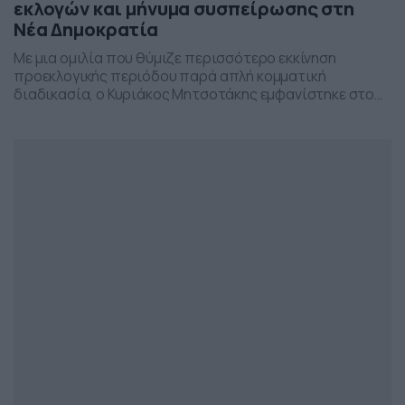
εκλογών και μήνυμα συσπείρωσης στη
Νέα Δημοκρατία
Με μια ομιλία που θύμιζε περισσότερο εκκίνηση
προεκλογικής περιόδου παρά απλή κομματική
διαδικασία, ο Κυριάκος Μητσοτάκης εμφανίστηκε στο
προσυνέδριο της Νέας Δημοκρατίας στη Θεσσαλονίκη,
επιχειρώντας να δώσει το στίγμα της επόμενης
πολιτικής μάχης.