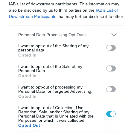
IAB’s list of downstream participants. This information may
Εορτολόγιο 6-8: Ποιοι
also be disclosed by us to third parties on the
IAB’s List of
γιορτάζουν σήμερα; Χρόνια
Downstream Participants
that may further disclose it to other
third parties.
Πολλά…
06/08/2026
08:05
Please note that this website/app uses one or more Google
Personal Data Processing Opt Outs
services and may gather and store information including but
Το Release Athens
not limited to your visit or usage behaviour. You may click to
I want to opt-out of the Sharing of my
personal data.
Festival 2026 άφησε τις
grant or deny consent to Google and its third-party tags to
Opted In
use your data for below specified purposes in below Google
καλύτερες μουσικές
consent section.
αναμνήσεις
I want to opt-out of the Sale of my
05/08/2026
21:23
Personal Data.
Opted In
Καιρός: Σάκης Αρναούτογλου
I want to opt-out of processing my
για την τάση έως της
Personal Data for Targeted Advertising.
Παναγίας
Opted In
04/08/2026
22:07
I want to opt-out of Collection, Use,
Retention, Sale, and/or Sharing of my
Personal Data that Is Unrelated with the
Καιρός: Κολυδάς για τάση
Purposes for which it was collected.
15νθημέρου και ζέστη 8-10
Opted Out
Αυγούστου