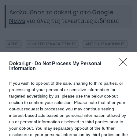
Ακολούθησε το dokari.gr στο
Google
News
για όλες τις τελευταίες ειδήσεις
ΑΡΗΣ
ΔΗΜΗΤΡΗΣ ΚΑΛΑΙΤΖΙΔΗΣ
ΑΝΤΩΝΗΣ ΚΑΠΝΙΔΗΣ
ΠΕΤΡΟΣ ΜΠΑΙΜΑΚΗΣ
Dokari.gr -
Do Not Process My Personal
Information
If you wish to opt-out of the sale, sharing to third parties, or
processing of your personal or sensitive information for
Ροή Ειδήσεων
targeted advertising by us, please use the below opt-out
section to confirm your selection. Please note that after your
opt-out request is processed you may continue seeing
ΠΑΟΚ-Άντερλεχτ με σούπερ
interest-based ads based on personal information utilized by
προσφορά* και ενισχυμένες
us or personal information disclosed to third parties prior to
αποδόσεις από
your opt-out. You may separately opt-out of the further
το Pamestoixima.gr
06/08/2026
14:02
disclosure of your personal information by third parties on the