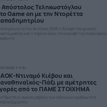
 Απόστολος Τεληκωστόγλου
το Game on με την Ντορέττα
απαδημητρίου
 όνειρα για το Λος Άντζελες 2028, η δύναμη της ψυχικής
οετοιμασίας και η πορεία προς την κορυφή του παγκοσμίο
εκβοντό
/07/2026
11:51
ΑΟΚ-Ντιναμό Κιέβου και
αναθηναϊκός-Πάξι με αμέτρητες
γορές από το ΠΑΜΕ ΣΤΟΙΧΗΜΑ
ν Πέμπτη οι αγώνες ρεβάνς των ελληνικών ομάδων στα
πελλα Ευρώπης