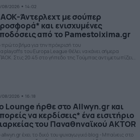
/08/2026
14:02
ΑΟΚ-Άντερλεχτ με σούπερ
ροσφορά* και ενισχυμένες
ποδόσεις από το Pamestoixima.gr
 πρώτο βήμα για την πρόκρισή του
α playoffs του Europa League θέλει να κάνει σήμερα
ΠΑΟΚ. Στις 20:45 στο γήπεδο της Τούμπας αντιμετωπίζει
ν Άντερλεχτ με στόχο την τρίτη εφετινή ευρωπαϊκή του νίκη.
ην προηγούμενη φάση απέκλεισε με 2 νίκες την Ντιναμό Κιέβ
 3-2 και 2-0. Το Pamestoixima.gr έχει σούπερ προσφορά* για
ν αγώνα της τρίτης προκριματικής φάσης
υ Europa League, ΠΑΟΚ-Άντερλεχτ και πολλές ενισχυμένες
οδόσεις. Δείτε ορισμένες από τις […]
/08/2026
16:18
ο Lounge ήρθε στο Allwyn.gr και
πορείς να κερδίσεις* ένα εισιτήριο
ιαρκείας του Παναθηναϊκού AKTOR
 allwyn.gr έχει το δικό του ψυχαγωγικό blog - Μπαίνεις στο