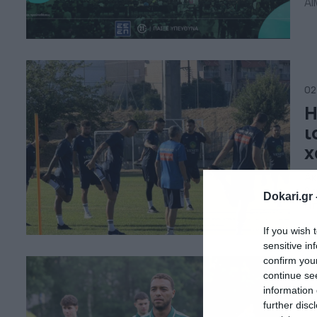
Al
02
Η
ι
χ
Ακ
βα
Dokari.gr 
απ
φι
If you wish 
πο
sensitive in
πρ
κα
confirm you
continue se
information 
02
further disc