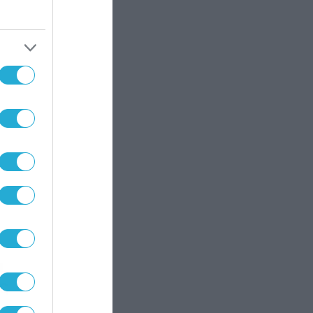
ο
,
ι
ς