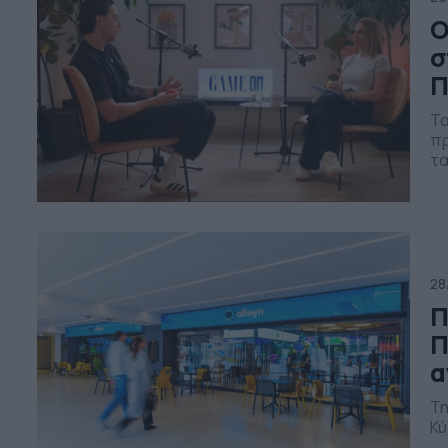
Ο
σ
Π
Τα
πρ
τα
28
Π
Π
α
Τη
Κύ