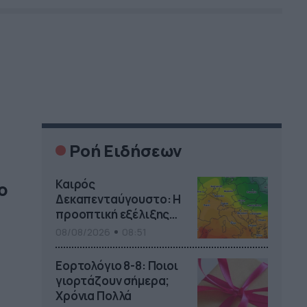
Ροή Ειδήσεων
Καιρός
ο
Δεκαπενταύγουστο: Η
προοπτική εξέλιξης
από τον Σάκη
08/08/2026
08:51
Αρναούτογλου (vid)
Εορτολόγιο 8-8: Ποιοι
γιορτάζουν σήμερα;
Χρόνια Πολλά