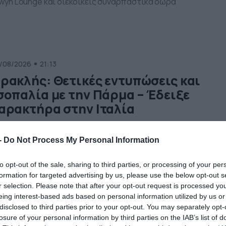
lwyn Lounge και διεκδικείς συναρπαστικά δώρα
/08/2026
21:13
ρακλής: Θετικές εντυπώσεις και
σοπαλία με την Πάρμα – Έδειξε
αρακτήρα στην Ιταλία
όμη μία αξιόλογη εμφάνιση πραγματοποίησε ο Ηρακλής στο
σικό στάδιο της προετοιμασίας του στην Ιταλία,
-
Do Not Process My Personal Information
οσπώντας ισοπαλία 1-1 απέναντι στην Πάρμα στο τρίτο
λικό παιχνίδι επί ιταλικού εδάφους. Ο «Γηραιός» παρουσία
to opt-out of the sale, sharing to third parties, or processing of your per
λύ καλή εικόνα απέναντι σε έναν ποιοτικό αντίπαλο, είχε τη
formation for targeted advertising by us, please use the below opt-out s
ωτοβουλία των κινήσεων για μεγάλο μέρος της αναμέτρηση
ι πίεσε αποτελεσματικά, αφήνοντας θετικά δείγματα […]
r selection. Please note that after your opt-out request is processed y
eing interest-based ads based on personal information utilized by us or
disclosed to third parties prior to your opt-out. You may separately opt-
/08/2026
20:53
losure of your personal information by third parties on the IAB’s list of