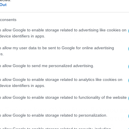
Out
consents
/08/2026
10:10
IFA: Σάλος και υποχώρηση Ινφαντίν
o allow Google to enable storage related to advertising like cookies on
evice identifiers in apps.
το σχέδιο… πώλησης του Μουντιάλ
o allow my user data to be sent to Google for online advertising
ακτη υποχώρηση από τον πρόεδρο της FIFA, Τζάνι Ινφαντίνο
s.
ο σχέδιο για την πώληση μέρους του Μουντιάλ σε ιδιώτες
ενδυτές...
to allow Google to send me personalized advertising.
o allow Google to enable storage related to analytics like cookies on
evice identifiers in apps.
o allow Google to enable storage related to functionality of the website
/07/2026
17:38
α Σούπερ Καπ Ολλανδίας, Βελγίου κα
o allow Google to enable storage related to personalization.
ορτογαλίας με πολλές στοιχηματικέ
πιλογές από το ΠΑΜΕ ΣΤΟΙΧΗΜΑ
o allow Google to enable storage related to security, including