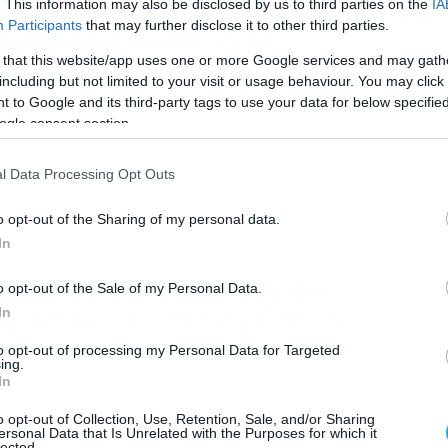
αναθηναϊκός: Πότε περιμένουν την
. This information may also be disclosed by us to third parties on the
IA
Participants
that may further disclose it to other third parties.
πιστροφή του Ντέσερς
 that this website/app uses one or more Google services and may gath
τίστροφη μέτρηση για την πλήρη επάνοδο του Σίριλ Ντέσερ
including but not limited to your visit or usage behaviour. You may click 
ις αγωνιστικές υποχρεώσεις του Παναθηναϊκού...
 to Google and its third-party tags to use your data for below specifi
ogle consent section.
l Data Processing Opt Outs
o opt-out of the Sharing of my personal data.
In
/08/2026
20:40
εβαδειακός: Στα πράσινα ο
o opt-out of the Sale of my Personal Data.
σραηλινός γκολκίπερ Ελιάσι
In
α μεταγραφική ενίσχυση για τον Λεβαδειακό, ανακοίνωσε τη
to opt-out of processing my Personal Data for Targeted
ing.
όκτηση του Ισραηλινού τερματοφύλακα, Νιβ Ελιάσι.
In
o opt-out of Collection, Use, Retention, Sale, and/or Sharing
ersonal Data that Is Unrelated with the Purposes for which it
lected.