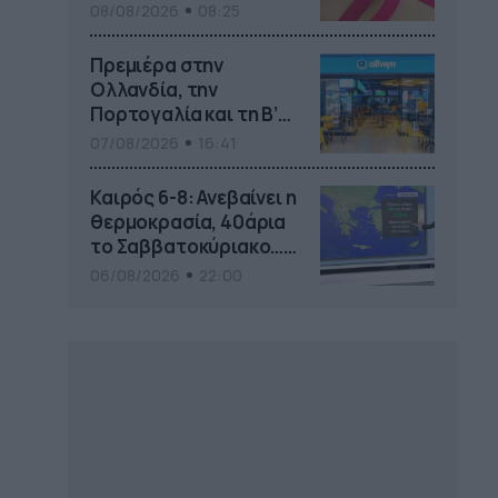
08/08/2026
08:25
Πρεμιέρα στην
Ολλανδία, την
Πορτογαλία και τη Β’
Γερμανίας με πολλές
07/08/2026
16:41
στοιχηματικές
επιλογές από το ΠΑΜΕ
Καιρός 6-8: Ανεβαίνει η
ΣΤΟΙΧΗΜΑ
θερμοκρασία, 40άρια
το Σαββατοκύριακο…
ου
(vid)
06/08/2026
22:00