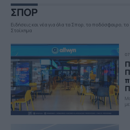
ΣΠΟΡ
Ειδήσεις και νέα για όλα τα Σπορ, το ποδόσφαιρο, τ
Στοίχημα
07
Π
Π
π
Π
Μα
με