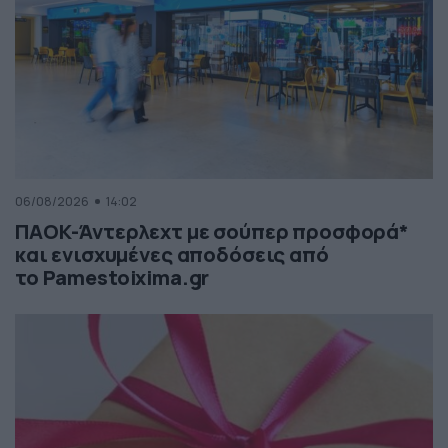
06/08/2026
14:02
ΠΑΟΚ-Άντερλεχτ με σούπερ προσφορά*
και ενισχυμένες αποδόσεις από
το Pamestoixima.gr