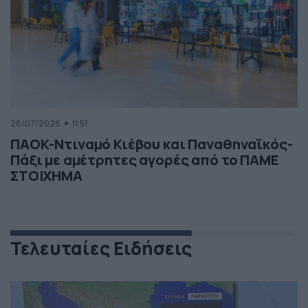
28/07/2026
11:51
ΠΑΟΚ-Ντιναμό Κιέβου και Παναθηναϊκός-
Πάξι με αμέτρητες αγορές από το ΠΑΜΕ
ΣΤΟΙΧΗΜΑ
Τελευταίες Ειδήσεις