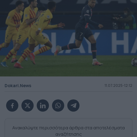
Dokari.News
11.07.2025-12:12
Ανακαλύψτε περισσότερα άρθρα στα αποτελέσματα
αναζήτησης