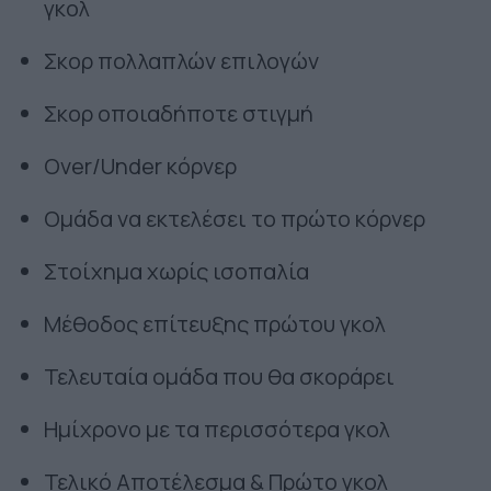
γκολ
Σκορ πολλαπλών επιλογών
Σκορ οποιαδήποτε στιγμή
Over/Under κόρνερ
Ομάδα να εκτελέσει το πρώτο κόρνερ
Στοίχημα χωρίς ισοπαλία
Μέθοδος επίτευξης πρώτου γκολ
Τελευταία ομάδα που θα σκοράρει
Ημίχρονο με τα περισσότερα γκολ
Τελικό Αποτέλεσμα & Πρώτο γκολ