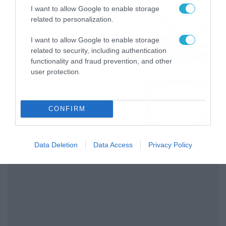
I want to allow Google to enable storage
related to personalization.
Εορτολόγιο 6-8: Ποιοι
γιορτάζουν σήμερα; Χρόνια
I want to allow Google to enable storage
Πολλά…
related to security, including authentication
06/08/2026
08:05
functionality and fraud prevention, and other
user protection.
Το Release Athens
Festival 2026 άφησε τις
καλύτερες μουσικές
CONFIRM
αναμνήσεις
05/08/2026
21:23
Data Deletion
Data Access
Privacy Policy