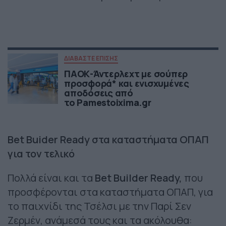
ΔΙΑΒΑΣΤΕ ΕΠΙΣΗΣ
ΠΑΟΚ-Άντερλεχτ με σούπερ
προσφορά* και ενισχυμένες
αποδόσεις από
το Pamestoixima.gr
Bet
Buider
Ready
στα καταστήματα ΟΠΑΠ
για τον τελικό
Πολλά είναι και τα
Bet
Builder
Ready
,
που
προσφέρονται στα καταστήματα ΟΠΑΠ, για
το παιχνίδι της Τσέλσι με την Παρί Σεν
Ζερμέν, ανάμεσά τους και τα ακόλουθα: