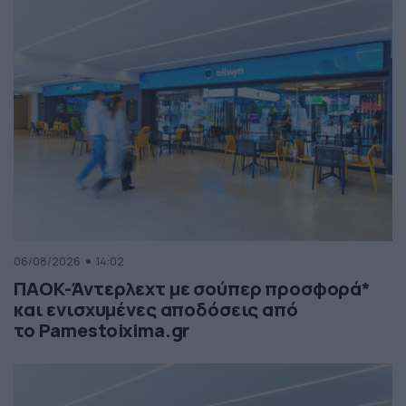
06/08/2026
14:02
ΠΑΟΚ-Άντερλεχτ με σούπερ προσφορά*
και ενισχυμένες αποδόσεις από
το Pamestoixima.gr