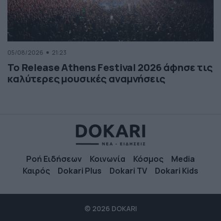
05/08/2026
21:23
Το Release Athens Festival 2026 άφησε τις
καλύτερες μουσικές αναμνήσεις
Ροή Ειδήσεων
Κοινωνία
Κόσμος
Media
Καιρός
Dokari Plus
Dokari TV
Dokari Kids
© 2026 DOKARI