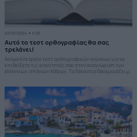
02/03/2024
11:25
Αυτό το τεστ ορθογραφίας θα σας
τρελάνει!
Ακόμα ένα τρελό τεστ ορθογραφικών γνώσεων για να
επιδείξετε τις ικανότητές σας στην αναγνώριση των
ελληνικών, σπάνιων λέξεων. Το δέκα στα δέκα μοιάζει με
άπιαστο όνειρο. Θα τα καταφέρετε; Δοκιμάστε την τύχη
σας Κουίζ σπάνιων ελληνικών λέξεων. Βρείτε τη σωστή…
[show-quiz id=”220353″ title=”Κουίζ: Σπάνιες ελληνικές
λέξεις! Τεστ ορθογραφίας”]