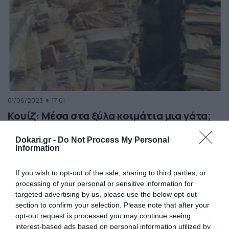
01/06/2023
17:01
Κουίζ: Μέσα στα ξύλα κοιμάτια μια γάτα;
Τη βλέπετε;
Dokari.gr -
Do Not Process My Personal
Μπορείτε να βρείτε τη γάτα που βρίσκεται ξαπλωμένη…
Information
κάπου στα ξύλα; Κάντε την προσπάθεια να την
εντοπίσετε. Αν δεν τα καταφέρετε θα έχετε τη
If you wish to opt-out of the sale, sharing to third parties, or
δυνατότητα να δείτε την απάντηση σε νέα ανάρτησή
μας.
processing of your personal or sensitive information for
targeted advertising by us, please use the below opt-out
section to confirm your selection. Please note that after your
opt-out request is processed you may continue seeing
interest-based ads based on personal information utilized by