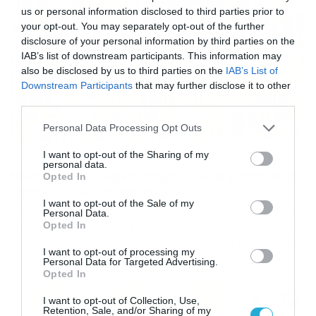
us or personal information disclosed to third parties prior to
your opt-out. You may separately opt-out of the further
disclosure of your personal information by third parties on the
IAB’s list of downstream participants. This information may
also be disclosed by us to third parties on the
IAB’s List of
Downstream Participants
that may further disclose it to other
third parties.
Please note that this website/app uses one or more Google
Personal Data Processing Opt Outs
services and may gather and store information including but
27/05/2023
12:32
not limited to your visit or usage behaviour. You may click to
I want to opt-out of the Sharing of my
personal data.
grant or deny consent to Google and its third-party tags to
Μέσα στις μπύρες υπάρχει ένα έπαθλο! 9
Opted In
use your data for below specified purposes in below Google
στους 10 δεν το βρίσκουν
consent section.
I want to opt-out of the Sale of my
Ενα έπαθλο ανάμεσα σε δεκάδες μπύρες είναι τόσο καλά
Personal Data.
Opted In
κρυμμένο που 9 στους 10 αδυνατούν να το εντοπίσουν.
Θα δοκιμάσετε; Εδώ η φωτογραφία που εμπεριέχει το
I want to opt-out of processing my
έπαθλο… Δεν είναι ό,τι πιο εύκολο ο εντοπισμός του
Personal Data for Targeted Advertising.
επάθλου μέσα στις μπύρες, οπότε ακολουθεί η
Opted In
φωτογραφία με τη λύση…
I want to opt-out of Collection, Use,
Retention, Sale, and/or Sharing of my