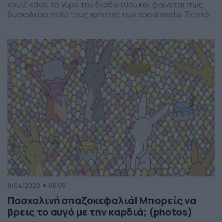
κουίζ κάνει το γύρο του διαδικτύου και φαίνεται πως
δυσκολεύει πολύ τους χρήστες των social media. Σκοπός
είναι να βρείτε πόσα μολύβια βρίσκονται στην εικόνα. Οι
απαντήσεις είναι πολλές, όμως τη σωστή τη βρίσκουν
ελάχιστοι. Δείτε στην παρακάτω gallery τη φωτογραφία
αλλά και την απάντηση. Προσπαθήστε όμως […]
11/04/2020
06:05
Πασχαλινή σπαζοκεφαλιά! Μπορείς να
βρεις το αυγό με την καρδιά; (photos)