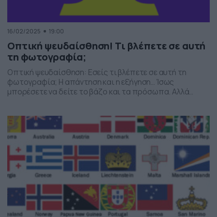
16/02/2025
19:00
Οπτική ψευδαίσθηση! Τι βλέπετε σε αυτή
τη φωτογραφία;
Οπτική ψευδαίσθηση: Εσείς τι βλέπετε σε αυτή τη
φωτογραφία; Η απάντηση και η εξήγηση… Ίσως
μπορέσετε να δείτε το βάζο και τα πρόσωπα. Αλλά
πιθανότατα δεν μπορείτε να δείτε και τα δύο
ταυτόχρονα. Γιατί; Ο εγκέφαλός σας πρέπει να
αποφασίσει ποιο μέρος της εικόνας είναι το
αντικείμενο και ποιο μέρος είναι το φόντο. Ίσως
βλέπετε […]