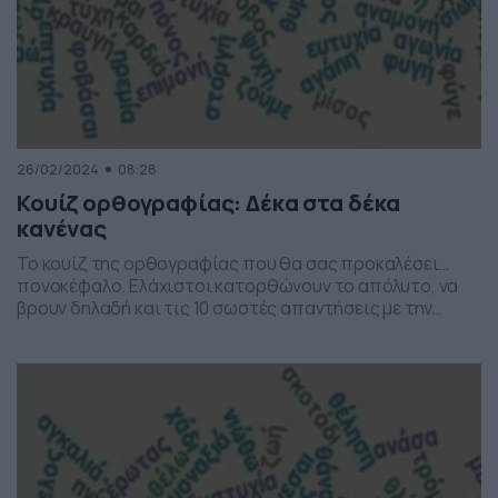
26/02/2024
08:28
Κουίζ ορθογραφίας: Δέκα στα δέκα
κανένας
Το κουίζ της ορθογραφίας που θα σας προκαλέσει…
πονοκέφαλο. Ελάχιστοι κατορθώνουν το απόλυτο, να
βρουν δηλαδή και τις 10 σωστές απαντήσεις με την
πρώτη προσπάθεια… Δοκιμάστε κι εσείς τις γνώσεις
σας στην ορθογραφία, σπάνιων ελληνικών λέξεων. Ας
ξεκινήσουμε… Καλή τύχη! Τεστ ορθογραφίας! Ελάχιστοι
βρίσκουν και τις 10 λέξεις [show-quiz id=”219862″]