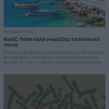
28/02/2024
09:16
Κουίζ: Πόσο καλά γνωρίζεις τα ελληνικά
νησιά;
Ενα κουίζ αφιερωμένο στα ελληνικά νησιά… Με δύσκολες
φωτογραφίες, που καλείστε να αναγνωρίσετε και να
τεστάρετε, έτσι, τις γνώσεις σας στη γεωγραφία. Καλή
επιτυχία… Κουίζ: Πόσο καλά γνωρίζεις τα ελληνικά
νησιά; [show-quiz id=”220061″ title=”Κουίζ: Πόσο καλά
γνωρίζεις τα ελληνικά νησιά;”] Πηγή φωτογραφίας –
depositphotos.com