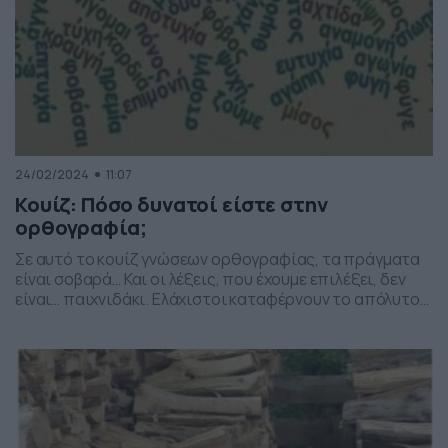
24/02/2024
11:07
Κουίζ: Πόσο δυνατοί είστε στην
ορθογραφία;
Σε αυτό το κουίζ γνώσεων ορθογραφίας, τα πράγματα
είναι σοβαρά… Και οι λέξεις, που έχουμε επιλέξει, δεν
είναι… παιχνιδάκι. Ελάχιστοι καταφέρνουν το απόλυτο
στις σωστές απαντήσεις. Ετοιμοι; Ξεκινάμε… [show-quiz
id=”219752″ title=”Κουίζ: Οι γνώσεις στην ορθογραφία
δοκιμάζονται εδώ!”]