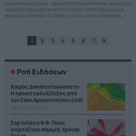
Ένα νέο κουίζ κάνει… θραύση στα social media. Ακόμα μία
τρομερή δημιουργία από τον ειδικό στην δημιουργία
ανάλογων εικόνων. Ο λόγος γίνεται για τον Γκέργκελι
Ντουντάς, από την Ουγγαρία, ο οποίος είναι
καλλιτέχνης και ειδικότητά του είναι οι εικόνες που
χρειάζονται εξονυχιστικό έλεγχο για να βρεθεί το
κρυμμένο… μυστικό. Στην τελευταία δημιουργία του, η
1
2
3
4
5
6
7
8
οποία […]
Ροή Ειδήσεων
Καιρός Δεκαπενταύγουστο:
Η προοπτική εξέλιξης από
τον Σάκη Αρναούτογλου (vid)
08/08/2026
08:51
Εορτολόγιο 8-8: Ποιοι
γιορτάζουν σήμερα; Χρόνια