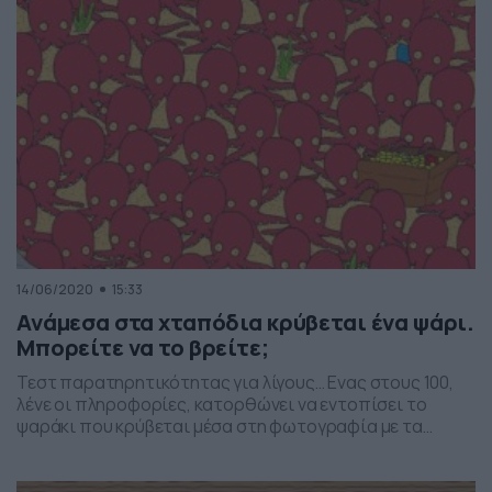
14/06/2020
15:33
Ανάμεσα στα χταπόδια κρύβεται ένα ψάρι.
Μπορείτε να το βρείτε;
Τεστ παρατηρητικότητας για λίγους… Ενας στους 100,
λένε οι πληροφορίες, κατορθώνει να εντοπίσει το
ψαράκι που κρύβεται μέσα στη φωτογραφία με τα
χταπόδια. Και η αλήθεια είναι πως εκεί που είναι…
χωμένο το ψαράκι, ακόμα και ο ένας στους 100 πρέπει να