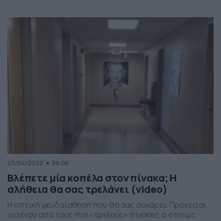
προσπαθούν να αποδείξουν πως διαθέτουν εξαιρετική
όραση και είναι παρατηρητικοί. Στην συγκεκριμένη
σπαζοκεφαλιά το ζητούμενο είναι να βρείτε το μικρό
κομμάτι χαλούμι σε 28 δευτερόλεπτα. Αναμφίβολα το
χρονικό όριο είναι ελάχιστο, μια […]
23/04/2020
06:06
Βλέπετε μία κοπέλα στον πίνακα; Η
αλήθεια θα σας τρελάνει (video)
Η οπτική ψευδαίσθηση που θα σας σοκάρει. Πρόκειται
για έναν από τους πιο «τρελούς» πίνακες, ο οποίος