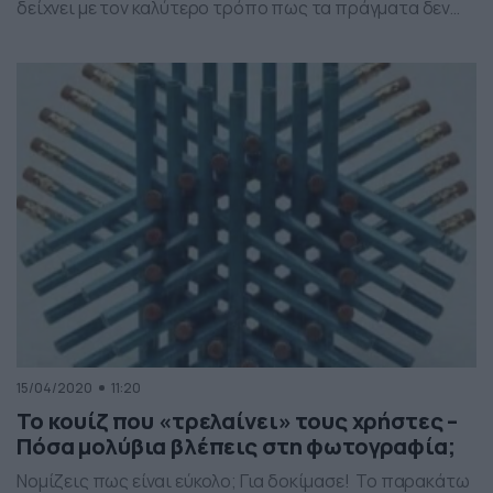
δείχνει με τον καλύτερο τρόπο πως τα πράγματα δεν
είναι έτσι όπως ακριβώς τα βλέπετε. Μάλιστα,
βρίσκεται σε ψυχιατρική κλινική. Η συγκεκριμένη οπτική
ψευδαίσθηση δεν μοιάζει με τις υπόλοιπες που θα
δείτε το τελευταίο διάστημα στο διαδίκτυο. Ο […]
15/04/2020
11:20
Το κουίζ που «τρελαίνει» τους χρήστες –
Πόσα μολύβια βλέπεις στη φωτογραφία;
Νομίζεις πως είναι εύκολο; Για δοκίμασε! Το παρακάτω