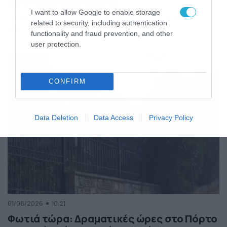
20 σπίτια στις φλόγες
I want to allow Google to enable storage
Δραματικές ώρες στην Αττικοβοιωτία, με τη φωτιά να
related to security, including authentication
μαίνεται ανεξέλεγκτη στο Πόρτο Γερμενό.
functionality and fraud prevention, and other
user protection.
CONFIRM
Data Deletion
Data Access
Privacy Policy
01/08/2026
10:21
Φωτιά τώρα: Δραματικές ώρες στο Πόρτο