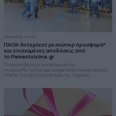
06/08/2026
14:02
ΠΑΟΚ-Άντερλεχτ με σούπερ προσφορά*
και ενισχυμένες αποδόσεις από
το Pamestoixima.gr
Το πρώτο βήμα για την πρόκρισή του
στα playoffs του Europa League θέλει να κάνει σήμερα
ο ΠΑΟΚ. Στις 20:45 στο γήπεδο της Τούμπας
αντιμετωπίζει την Άντερλεχτ με στόχο την τρίτη
εφετινή ευρωπαϊκή του νίκη. Στην προηγούμενη φάση
απέκλεισε με 2 νίκες την Ντιναμό Κιέβου με 3-2 και 2-0.
Το Pamestoixima.gr έχει σούπερ προσφορά* για τον
αγώνα της τρίτης προκριματικής φάσης
του Europa League, ΠΑΟΚ-Άντερλεχτ και
πολλές ενισχυμένες αποδόσεις. Δείτε ορισμένες από τις