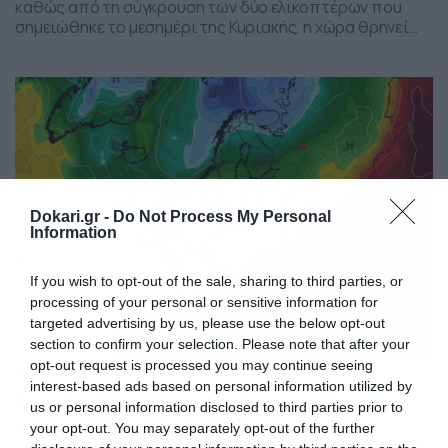
καθώς από τη σύγκρουση των δύο ελικοπτέρων που
σημειώθηκε το μεσημέρι της Κυριακής, η χώρα θρηνεί
την απώλεια των δύο μελών του πληρώματος του ενός
ελικοπτέρου.
Dokari.gr -
Do Not Process My Personal
Information
If you wish to opt-out of the sale, sharing to third parties, or
processing of your personal or sensitive information for
targeted advertising by us, please use the below opt-out
section to confirm your selection. Please note that after your
opt-out request is processed you may continue seeing
02/08/2026
10:11
interest-based ads based on personal information utilized by
Καιρός: Τάση για κύμα έντονης ζέστης
us or personal information disclosed to third parties prior to
από το GFS – Τα νέα δεδομένα (vid)
your opt-out. You may separately opt-out of the further