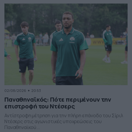
Ο «Γηραιός» παρουσίασε πολύ καλή εικόνα απέναντι σε
έναν ποιοτικό αντίπαλο, είχε την πρωτοβουλία των
κινήσεων για μεγάλο μέρος της αναμέτρησης και πίεσε
αποτελεσματικά, αφήνοντας θετικά δείγματα […]
02/08/2026
20:53
Παναθηναϊκός: Πότε περιμένουν την
επιστροφή του Ντέσερς
Αντίστροφη μέτρηση για την πλήρη επάνοδο του Σίριλ
Ντέσερς στις αγωνιστικές υποχρεώσεις του
Παναθηναϊκού...