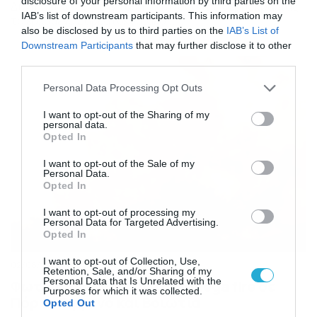
disclosure of your personal information by third parties on the
Διατηρεί το GFS την τάση για άνοδο της θερμοκρασίας
IAB’s list of downstream participants. This information may
το ερχόμενο Σαββατοκύριακο...
also be disclosed by us to third parties on the
IAB’s List of
Downstream Participants
that may further disclose it to other
third parties.
Please note that this website/app uses one or more Google
Personal Data Processing Opt Outs
services and may gather and store information including but
not limited to your visit or usage behaviour. You may click to
I want to opt-out of the Sharing of my
personal data.
grant or deny consent to Google and its third-party tags to
Opted In
use your data for below specified purposes in below Google
consent section.
I want to opt-out of the Sale of my
Personal Data.
Opted In
I want to opt-out of processing my
Personal Data for Targeted Advertising.
Opted In
I want to opt-out of Collection, Use,
02/08/2026
09:33
Retention, Sale, and/or Sharing of my
Personal Data that Is Unrelated with the
Φωτιές τώρα: Μαίνεται η mega fire σε
Purposes for which it was collected.
Πόρτο Γερμενό και Βοιωτία
Opted Out