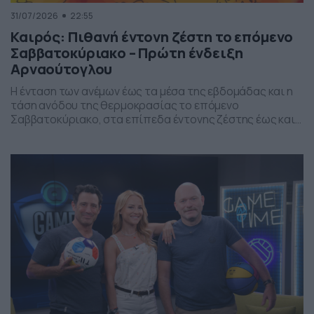
31/07/2026
22:55
Καιρός: Πιθανή έντονη ζέστη το επόμενο
Σαββατοκύριακο – Πρώτη ένδειξη
Αρναούτογλου
Η ένταση των ανέμων έως τα μέσα της εβδομάδας και η
τάση ανόδου της θερμοκρασίας το επόμενο
Σαββατοκύριακο, στα επίπεδα έντονης ζέστης έως και
40 βαθμών, είναι τα κύρια χαρακτηριστικά της
πρόγνωσης του Σάκη Αρναούτογλου.