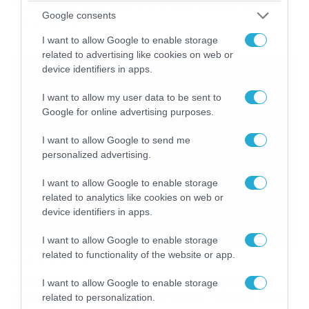
Τεράστια κινητοποίηση με 496 πυροσβέστες και
Google consents
εναέρια μέσα
I want to allow Google to enable storage
related to advertising like cookies on web or
device identifiers in apps.
I want to allow my user data to be sent to
Google for online advertising purposes.
I want to allow Google to send me
personalized advertising.
I want to allow Google to enable storage
related to analytics like cookies on web or
device identifiers in apps.
I want to allow Google to enable storage
related to functionality of the website or app.
01/08/2026
21:52
Φωτιά στο Πόρτο Γερμενό: Δραματικές
I want to allow Google to enable storage
ώρες με τρία ενεργά μέτωπα – Πάνω από
related to personalization.