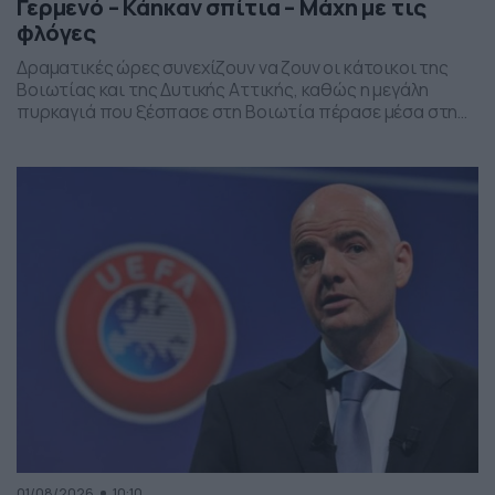
Γερμενό – Κάηκαν σπίτια – Μάχη με τις
φλόγες
Δραματικές ώρες συνεχίζουν να ζουν οι κάτοικοι της
Βοιωτίας και της Δυτικής Αττικής, καθώς η μεγάλη
πυρκαγιά που ξέσπασε στη Βοιωτία πέρασε μέσα στη
νύχτα προς το Πόρτο Γερμενό, προκαλώντας
καταστροφές σε κατοικίες, αλλεπάλληλες εκκενώσεις
οικισμών και επιχειρήσεις απεγκλωβισμού από ξηρά και
θάλασσα. Οι ισχυροί άνεμοι, που αλλάζουν συνεχώς
κατεύθυνση, μετατρέπουν το πύρινο μέτωπο σε […]
01/08/2026
10:10