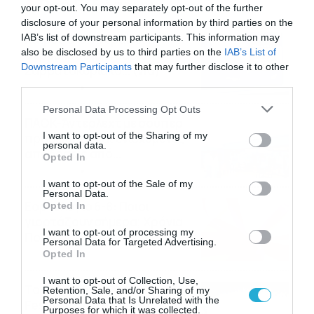
Ροή Ειδήσεων
your opt-out. You may separately opt-out of the further
disclosure of your personal information by third parties on the
IAB’s list of downstream participants. This information may
Καιρός 6-8: Ανεβαίνει η
also be disclosed by us to third parties on the
IAB’s List of
θερμοκρασία, 40άρια το
Downstream Participants
that may further disclose it to other
Σαββατοκύριακο… (vid)
third parties.
06/08/2026
22:00
Please note that this website/app uses one or more Google
Personal Data Processing Opt Outs
services and may gather and store information including but
ΠΑΟΚ-Άντερλεχτ με σούπερ
not limited to your visit or usage behaviour. You may click to
I want to opt-out of the Sharing of my
προσφορά* και ενισχυμένες
personal data.
grant or deny consent to Google and its third-party tags to
αποδόσεις από
Opted In
use your data for below specified purposes in below Google
το Pamestoixima.gr
06/08/2026
14:02
consent section.
I want to opt-out of the Sale of my
Personal Data.
Εορτολόγιο 6-8: Ποιοι
Opted In
γιορτάζουν σήμερα; Χρόνια
I want to opt-out of processing my
Πολλά…
Personal Data for Targeted Advertising.
Opted In
06/08/2026
08:05
I want to opt-out of Collection, Use,
Το Release Athens
Retention, Sale, and/or Sharing of my
Personal Data that Is Unrelated with the
Festival 2026 άφησε τις
Purposes for which it was collected.