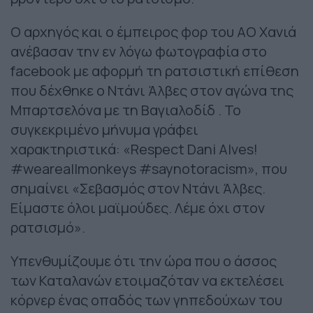
Ο αρχηγός και ο έμπειρος φορ του ΑΟ Χανιά
ανέβασαν την εν λόγω φωτογραφία στο
facebook με αφορμή τη ρατσιστική επίθεση
που δέχθηκε ο Ντάνι Άλβες στον αγώνα της
Μπαρτσελόνα με τη Βαγιαλοδίδ . Το
συγκεκριμένο μήνυμα γράφει
χαρακτηριστικά: «Respect Dani Alves!
#weareallmonkeys #saynotoracism», που
σημαίνει «Σεβασμός στον Ντάνι Άλβες.
Είμαστε όλοι μαϊμούδες. Λέμε όχι στον
ρατσισμό».
Υπενθυμίζουμε ότι την ώρα που ο άσσος
των Καταλανών ετοιμαζόταν να εκτελέσει
κόρνερ ένας οπαδός των γηπεδούχων του