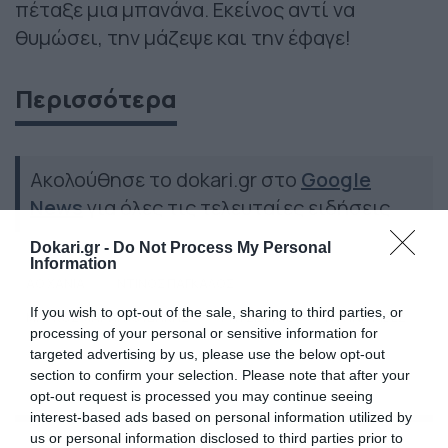
πέταξε μια μπανάνα. Εκείνος αντί να
θυμώσει, την μάζεψε και την έφαγε!
Περισσότερα
Ακολούθησε το dokari.gr στο
Google
News
για όλες τις τελευταίες ειδήσεις
Dokari.gr -
Do Not Process My Personal
Information
ΑΟ ΧΑΝΙΑ
ΝΤΙΝΟΣ ΠΑΓΚΑΛΟΣ
If you wish to opt-out of the sale, sharing to third parties, or
ΜΑΡΚΟΣ ΜΑΡΑΓΚΟΥΔΑΚΗΣ
ΡΑΤΣΙΣΜΟΣ
ΝΤΑΝΙ ΑΛΒΕΣ
processing of your personal or sensitive information for
targeted advertising by us, please use the below opt-out
section to confirm your selection. Please note that after your
opt-out request is processed you may continue seeing
interest-based ads based on personal information utilized by
us or personal information disclosed to third parties prior to