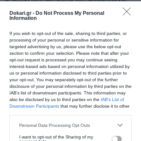
αμφιβάλλουν την ηθική του ακεραιότητα».
Dokari.gr -
Do Not Process My Personal
Πηγή:
Onsports.gr
Information
Περισσότερα
If you wish to opt-out of the sale, sharing to third parties, or
processing of your personal or sensitive information for
targeted advertising by us, please use the below opt-out
section to confirm your selection. Please note that after your
Ακολούθησε το dokari.gr στο
Google
opt-out request is processed you may continue seeing
interest-based ads based on personal information utilized by
News
για όλες τις τελευταίες ειδήσεις
us or personal information disclosed to third parties prior to
your opt-out. You may separately opt-out of the further
disclosure of your personal information by third parties on the
IAB’s list of downstream participants. This information may
ΓΙΑΝΝΗΣ ΠΑΠΑΚΩΝΣΤΑΝΤΙΝΟΥ
also be disclosed by us to third parties on the
IAB’s List of
Downstream Participants
that may further disclose it to other
third parties.
Please note that this website/app uses one or more Google
Personal Data Processing Opt Outs
services and may gather and store information including but
Ροή Ειδήσεων
not limited to your visit or usage behaviour. You may click to
I want to opt-out of the Sharing of my