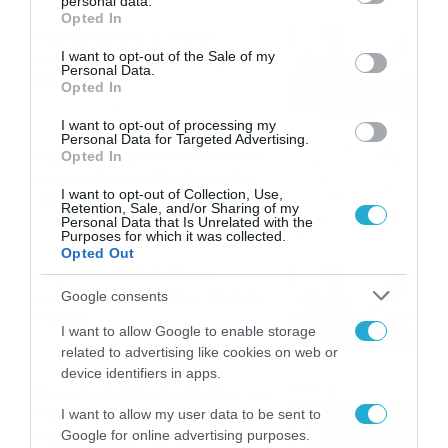
personal data.
grant or deny consent to Google and its third-party tags to
Opted In
use your data for below specified purposes in below Google
Εορτολόγιο 9-8: Ποιοι
consent section.
γιορτάζουν σήμερα; Χρόνια
I want to opt-out of the Sale of my
Personal Data.
Πολλά
Opted In
09/08/2026
10:15
I want to opt-out of processing my
Personal Data for Targeted Advertising.
Καιρός Δεκαπενταύγουστο:
Opted In
Η προοπτική εξέλιξης από
I want to opt-out of Collection, Use,
τον Σάκη Αρναούτογλου (vid)
Retention, Sale, and/or Sharing of my
Personal Data that Is Unrelated with the
08/08/2026
08:51
Purposes for which it was collected.
Opted Out
Εορτολόγιο 8-8: Ποιοι
γιορτάζουν σήμερα; Χρόνια
Google consents
Πολλά
I want to allow Google to enable storage
08/08/2026
08:25
related to advertising like cookies on web or
device identifiers in apps.
Πρεμιέρα στην Ολλανδία, την
Πορτογαλία και τη Β’
I want to allow my user data to be sent to
Γερμανίας με πολλές
Google for online advertising purposes.