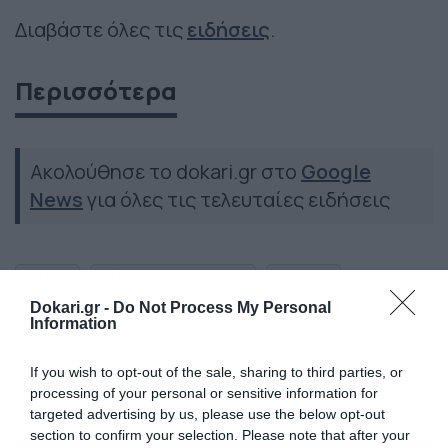
Διαβάστε όλες τις
ειδήσεις
.
Περισσότερα
Ακολούθησε το dokari.gr στο
Google
News
για όλες τις τελευταίες ειδήσεις
ΜΕΤΡΑ
ΜΠΑΝΙΟ ΣΤΗΝ ΠΑΡΑΛΙΑ
ΕΙΔΗΣΕΙΣ
Dokari.gr -
Do Not Process My Personal
ΕΙΔΗΣΕΙΣ ΣΗΜΕΡΑ
ΝΕΑ
ΠΑΡΑΛΙΑ
ΚΟΡΟΝΟΙΟΣ
Information
ΚΟΡΟΝΑΙΟΣ
ΜΠΑΝΙΟ
If you wish to opt-out of the sale, sharing to third parties, or
processing of your personal or sensitive information for
targeted advertising by us, please use the below opt-out
section to confirm your selection. Please note that after your