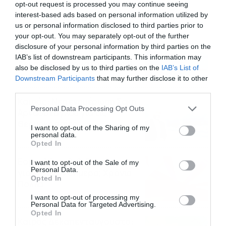
opt-out request is processed you may continue seeing
Ροή Ειδήσεων
interest-based ads based on personal information utilized by
us or personal information disclosed to third parties prior to
your opt-out. You may separately opt-out of the further
Καιρός: Ισχυροί βοριάδες
disclosure of your personal information by third parties on the
στο Αιγαίο τον
IAB’s list of downstream participants. This information may
Δεκαπενταύγουστο – Πώς θα
also be disclosed by us to third parties on the
IAB’s List of
κυλήσει η εβδομάδα
09/08/2026
19:59
Downstream Participants
that may further disclose it to other
third parties.
Καιρός: Νέα ενημέρωση Σάκη
Please note that this website/app uses one or more Google
Personal Data Processing Opt Outs
Αρναούτογλου για τις
services and may gather and store information including but
θερμοκρασίες
not limited to your visit or usage behaviour. You may click to
I want to opt-out of the Sharing of my
personal data.
09/08/2026
10:52
grant or deny consent to Google and its third-party tags to
Opted In
use your data for below specified purposes in below Google
consent section.
Εορτολόγιο 9-8: Ποιοι
I want to opt-out of the Sale of my
Personal Data.
γιορτάζουν σήμερα; Χρόνια
Opted In
Πολλά
09/08/2026
10:15
I want to opt-out of processing my
Personal Data for Targeted Advertising.
Opted In
Καιρός Δεκαπενταύγουστο: