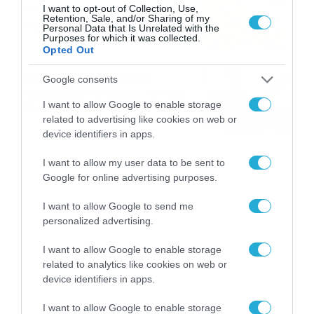
Η προοπτική εξέλιξης από
I want to opt-out of Collection, Use,
Retention, Sale, and/or Sharing of my
τον Σάκη Αρναούτογλου (vid)
Personal Data that Is Unrelated with the
Purposes for which it was collected.
08/08/2026
08:51
Opted Out
Εορτολόγιο 8-8: Ποιοι
Google consents
γιορτάζουν σήμερα; Χρόνια
I want to allow Google to enable storage
Πολλά
related to advertising like cookies on web or
08/08/2026
08:25
device identifiers in apps.
I want to allow my user data to be sent to
Google for online advertising purposes.
I want to allow Google to send me
personalized advertising.
I want to allow Google to enable storage
related to analytics like cookies on web or
device identifiers in apps.
I want to allow Google to enable storage