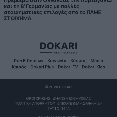
Πρεμιέρα στην Ολλανδία, την Πορτογαλία
και τη Β’ Γερμανίας με πολλές
στοιχηματικές επιλογές από το ΠΑΜΕ
ΣΤΟΙΧΗΜΑ
Ροή Ειδήσεων
Κοινωνία
Κόσμος
Media
Καιρός
Dokari Plus
Dokari TV
Dokari Kids
© 2026 DOKARI
ΟΡΟΙ ΧΡΗΣΗΣ
ΔΗΛΩΣΗ ΕΧΕΜΥΘΕΙΑΣ
ΠΟΛΙΤΙΚΗ ΑΠΟΡΡΗΤΟΥ
ΕΠΙΚΟΙΝΩΝΙΑ - ΔΙΑΦΗΜΙΣΗ
ΤΑΥΤΟΤΗΤΑ