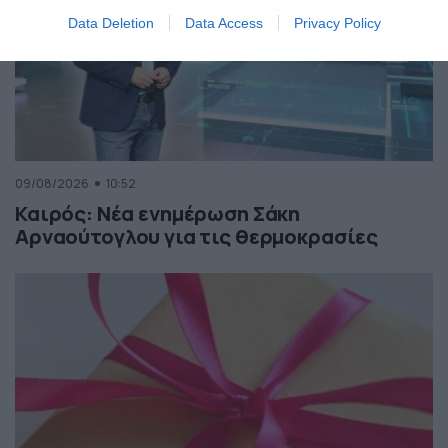
Data Deletion
Data Access
Privacy Policy
09/08/2026
10:52
Καιρός: Νέα ενημέρωση Σάκη
Αρναούτογλου για τις θερμοκρασίες