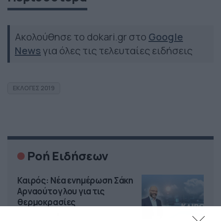
Ακολούθησε το dokari.gr στο
Google
News
για όλες τις τελευταίες ειδήσεις
ΕΚΛΟΓΕΣ 2019
Ροή Ειδήσεων
Καιρός: Νέα ενημέρωση Σάκη
Αρναούτογλου για τις
θερμοκρασίες
09/08/2026
10:52