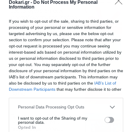
Dokari.gr -
Do Not Process My Personal
Information
Εορτολόγιο 9-8: Ποιοι
γιορτάζουν σήμερα; Χρόνια
If you wish to opt-out of the sale, sharing to third parties, or
Πολλά
processing of your personal or sensitive information for
09/08/2026
10:15
targeted advertising by us, please use the below opt-out
section to confirm your selection. Please note that after your
Καιρός Δεκαπενταύγουστο:
opt-out request is processed you may continue seeing
Η προοπτική εξέλιξης από
interest-based ads based on personal information utilized by
τον Σάκη Αρναούτογλου (vid)
us or personal information disclosed to third parties prior to
your opt-out. You may separately opt-out of the further
08/08/2026
08:51
disclosure of your personal information by third parties on the
IAB’s list of downstream participants. This information may
Εορτολόγιο 8-8: Ποιοι
also be disclosed by us to third parties on the
IAB’s List of
γιορτάζουν σήμερα; Χρόνια
Downstream Participants
that may further disclose it to other
Πολλά
third parties.
08/08/2026
08:25
Please note that this website/app uses one or more Google
Personal Data Processing Opt Outs
services and may gather and store information including but
Πρεμιέρα στην Ολλανδία, την
not limited to your visit or usage behaviour. You may click to
I want to opt-out of the Sharing of my
Πορτογαλία και τη Β’
personal data.
grant or deny consent to Google and its third-party tags to
Opted In
Γερμανίας με πολλές
use your data for below specified purposes in below Google