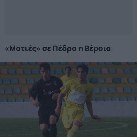
«Ματιές» σε Πέδρο η Βέροια