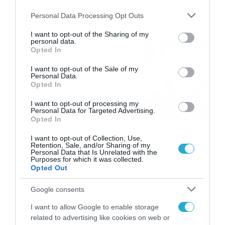
Please note that this website/app uses one or more Google
Personal Data Processing Opt Outs
Καιρός: Νέα ενημέρωση Σάκη
services and may gather and store information including but
Αρναούτογλου για τις
not limited to your visit or usage behaviour. You may click to
I want to opt-out of the Sharing of my
personal data.
θερμοκρασίες
grant or deny consent to Google and its third-party tags to
Opted In
use your data for below specified purposes in below Google
09/08/2026
10:52
consent section.
I want to opt-out of the Sale of my
Personal Data.
Εορτολόγιο 9-8: Ποιοι
Opted In
γιορτάζουν σήμερα; Χρόνια
Πολλά
I want to opt-out of processing my
Personal Data for Targeted Advertising.
09/08/2026
10:15
Opted In
I want to opt-out of Collection, Use,
Retention, Sale, and/or Sharing of my
Personal Data that Is Unrelated with the
Purposes for which it was collected.
Opted Out
Google consents
I want to allow Google to enable storage
related to advertising like cookies on web or