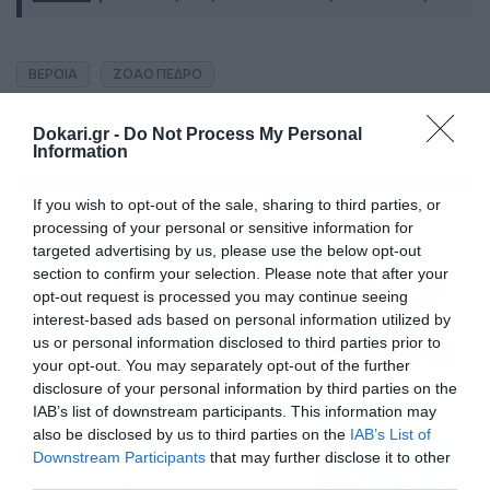
ΒΕΡΟΙΑ
ΖΟΑΟ ΠΕΔΡΟ
Dokari.gr -
Do Not Process My Personal
Information
If you wish to opt-out of the sale, sharing to third parties, or
Ροή Ειδήσεων
processing of your personal or sensitive information for
targeted advertising by us, please use the below opt-out
section to confirm your selection. Please note that after your
Εορτολόγιο 10-8: Ποιοι
opt-out request is processed you may continue seeing
γιορτάζουν σήμερα; Χρόνια
interest-based ads based on personal information utilized by
Πολλά…
us or personal information disclosed to third parties prior to
10/08/2026
10:47
your opt-out. You may separately opt-out of the further
disclosure of your personal information by third parties on the
Καιρός: Ισχυροί βοριάδες
IAB’s list of downstream participants. This information may
στο Αιγαίο τον
also be disclosed by us to third parties on the
IAB’s List of
Δεκαπενταύγουστο – Πώς θα
Downstream Participants
that may further disclose it to other
κυλήσει η εβδομάδα
third parties.
09/08/2026
19:59