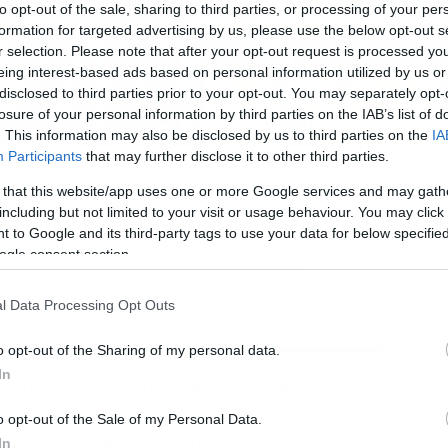
to opt-out of the sale, sharing to third parties, or processing of your per
formation for targeted advertising by us, please use the below opt-out s
r selection. Please note that after your opt-out request is processed y
eing interest-based ads based on personal information utilized by us or
disclosed to third parties prior to your opt-out. You may separately opt-
losure of your personal information by third parties on the IAB’s list of
. This information may also be disclosed by us to third parties on the
IA
Participants
that may further disclose it to other third parties.
25.05.2013-20:35
 that this website/app uses one or more Google services and may gath
including but not limited to your visit or usage behaviour. You may click 
 to Google and its third-party tags to use your data for below specifi
ogle consent section.
ερα άρθρα στα αποτελέσματα αναζήτησης
l Data Processing Opt Outs
κη του dokari.gr στην Google
o opt-out of the Sharing of my personal data.
In
ονιά για τον Εθνικό Γαζώρου καθώς
παρουσία στη Football League να σωθεί
o opt-out of the Sale of my Personal Data.
ν πιο τυχερός θα μπορούσε να κοιτάξει και
In