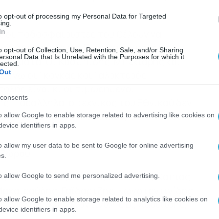
to opt-out of processing my Personal Data for Targeted
ing.
In
ι οι ποδοσφαιριστές του θέλουν να
ιά, απέναντι στον Πιερικό, αν και δεν
o opt-out of Collection, Use, Retention, Sale, and/or Sharing
ersonal Data that Is Unrelated with the Purposes for which it
οβλήματα. Οι Κοσμπίδης, Μπεκιάρης και
lected.
Out
ς ενώ οι Γκόγκας και Γαλακτερός
ολής είναι κι οι τιμωρημένοι
consents
ς. Παράλληλα, ο τεχνικός του Εθνικού δεν
υς Αποστολίδη, Παπάζογλου, Ομπέντ και
o allow Google to enable storage related to advertising like cookies on
evice identifiers in apps.
o allow my user data to be sent to Google for online advertising
αζώρου
s.
, Μερεσιώτης, Νύρλος, Κουκόλης, Καπίας,
to allow Google to send me personalized advertising.
Μαχαιρούδης, Γαϊδαρτζής, Κωνσταντινίδης
o allow Google to enable storage related to analytics like cookies on
ς, Μεντής, Κωνσταντινίδης Β., Χαριτίδης,
evice identifiers in apps.