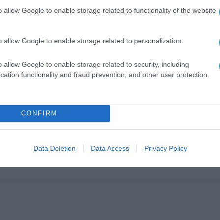
o allow Google to enable storage related to functionality of the website
o allow Google to enable storage related to personalization.
o allow Google to enable storage related to security, including
 στο
Google News
για όλες τις τελευταίες
cation functionality and fraud prevention, and other user protection.
CONFIRM
Data Deletion
Data Access
Privacy Policy