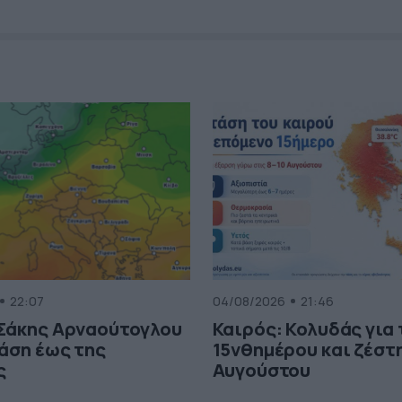
22:07
04/08/2026
21:46
 Σάκης Αρναούτογλου
Καιρός: Κολυδάς για
τάση έως της
15νθημέρου και ζέστη
ς
Αυγούστου