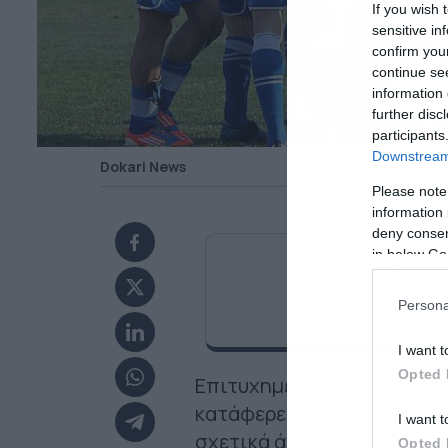
If you wish 
sensitive in
confirm you
continue se
information 
further disc
participants
Downstream 
Dokari News
Please note
information 
deny consent
in below Go
Ανακαλύψτε περισσότ
Persona
Προσθή
I want t
Opted 
Επιτυχημένη κρίνεται η χρ
κατάφερε στην πρώτη του 
I want t
σχετικά άνετα, ενώ αν ήτα
Opted 