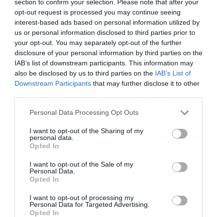
section to confirm your selection. Please note that after your
Πολλά
opt-out request is processed you may continue seeing
09/08/2026
10:15
interest-based ads based on personal information utilized by
us or personal information disclosed to third parties prior to
your opt-out. You may separately opt-out of the further
Καιρός Δεκαπενταύγουστο:
disclosure of your personal information by third parties on the
Η προοπτική εξέλιξης από
IAB’s list of downstream participants. This information may
τον Σάκη Αρναούτογλου (vid)
also be disclosed by us to third parties on the
IAB’s List of
08/08/2026
08:51
Downstream Participants
that may further disclose it to other
third parties.
Εορτολόγιο 8-8: Ποιοι
Please note that this website/app uses one or more Google
Personal Data Processing Opt Outs
γιορτάζουν σήμερα; Χρόνια
services and may gather and store information including but
Πολλά
not limited to your visit or usage behaviour. You may click to
I want to opt-out of the Sharing of my
08/08/2026
08:25
personal data.
grant or deny consent to Google and its third-party tags to
Opted In
use your data for below specified purposes in below Google
consent section.
I want to opt-out of the Sale of my
Personal Data.
Opted In
I want to opt-out of processing my
Personal Data for Targeted Advertising.
Opted In