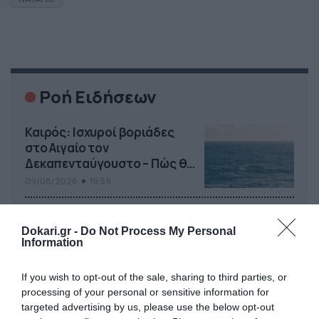
Ροή Ειδήσεων
Καιρός: Ισχυροί βοριάδες
στο Αιγαίο τον
Δεκαπενταύγουστο – Πώς θα
κυλήσει η εβδομάδα
09/08/2026
19:59
Καιρός: Νέα ενημέρωση Σάκη
Αρναούτογλου για τις
Dokari.gr -
Do Not Process My Personal
Information
θερμοκρασίες
09/08/2026
10:52
If you wish to opt-out of the sale, sharing to third parties, or
processing of your personal or sensitive information for
Εορτολόγιο 9-8: Ποιοι
targeted advertising by us, please use the below opt-out
γιορτάζουν σήμερα; Χρόνια