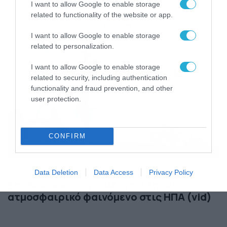
I want to allow Google to enable storage
related to functionality of the website or app.
I want to allow Google to enable storage
related to personalization.
I want to allow Google to enable storage
related to security, including authentication
functionality and fraud prevention, and other
user protection.
CONFIRM
12/07/2026
21:24
Data Deletion
Data Access
Privacy Policy
Επαθαν σοκ στον ορίζοντα! Σπάνιο
ατμοσφαιρικό φαινόμενο στις ΗΠΑ (vid)