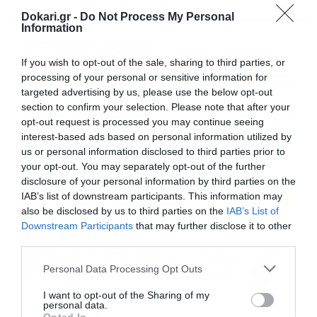
Dokari.gr -
Do Not Process My Personal
Information
Ροή Ειδήσεων
If you wish to opt-out of the sale, sharing to third parties, or
processing of your personal or sensitive information for
Το Release Athens
targeted advertising by us, please use the below opt-out
Festival 2026 άφησε τις
section to confirm your selection. Please note that after your
καλύτερες μουσικές
opt-out request is processed you may continue seeing
αναμνήσεις
05/08/2026
21:23
interest-based ads based on personal information utilized by
us or personal information disclosed to third parties prior to
Καιρός: Σάκης Αρναούτογλου
your opt-out. You may separately opt-out of the further
για την τάση έως της
disclosure of your personal information by third parties on the
Παναγίας
IAB’s list of downstream participants. This information may
also be disclosed by us to third parties on the
IAB’s List of
04/08/2026
22:07
Downstream Participants
that may further disclose it to other
third parties.
Καιρός: Κολυδάς για τάση
15νθημέρου και ζέστη 8-10
Please note that this website/app uses one or more Google
Personal Data Processing Opt Outs
Αυγούστου
services and may gather and store information including but
not limited to your visit or usage behaviour. You may click to
I want to opt-out of the Sharing of my
04/08/2026
21:46
personal data.
grant or deny consent to Google and its third-party tags to