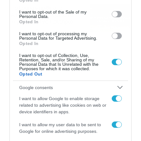
Opted In
use your data for below specified purposes in below Google
Το Lounge ήρθε στο
consent section.
I want to opt-out of the Sale of my
Allwyn.gr και μπορείς να
Personal Data.
κερδίσεις* ένα εισιτήριο
Opted In
διαρκείας του
04/08/2026
16:18
I want to opt-out of processing my
Παναθηναϊκού AKTOR
Personal Data for Targeted Advertising.
Opted In
I want to opt-out of Collection, Use,
Retention, Sale, and/or Sharing of my
Personal Data that Is Unrelated with the
Purposes for which it was collected.
Opted Out
Google consents
I want to allow Google to enable storage
related to advertising like cookies on web or
device identifiers in apps.
I want to allow my user data to be sent to
Google for online advertising purposes.