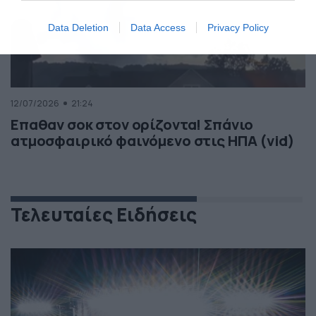
Data Deletion
Data Access
Privacy Policy
12/07/2026
21:24
Επαθαν σοκ στον ορίζοντα! Σπάνιο
ατμοσφαιρικό φαινόμενο στις ΗΠΑ (vid)
Τελευταίες Ειδήσεις