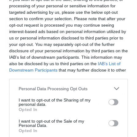
processing of your personal or sensitive information for
targeted advertising by us, please use the below opt-out
Πώς να χρησιμοποιήσετε τον
section to confirm your selection. Please note that after your
opt-out request is processed you may continue seeing
αποκωδικοποιητή VIN για να
interest-based ads based on personal information utilized by
ανακαλύψετε το ιστορικό του
us or personal information disclosed to third parties prior to
αυτοκινήτου σας;
your opt-out. You may separately opt-out of the further
disclosure of your personal information by third parties on the
IAB’s list of downstream participants. This information may
Για να ανακαλύψετε το ιστορικό του
also be disclosed by us to third parties on the
IAB’s List of
αυτοκινήτου σας, μπορείτε να
Downstream Participants
that may further disclose it to other
χρησιμοποιήσετε τον vin decoder.
third parties.
Εξερευνώντας το car history by vin, ή
Please note that this website/app uses one or more Google
Personal Data Processing Opt Outs
ιστορικό αυτοκινήτου με αριθμό πλαισίου,
services and may gather and store information including but
not limited to your visit or usage behaviour. You may click to
I want to opt-out of the Sharing of my
μπορείτε να ανακαλύψετε εύκολα
personal data.
grant or deny consent to Google and its third-party tags to
Opted In
πληροφορίες για το παρελθόν του.
use your data for below specified purposes in below Google
consent section.
I want to opt-out of the Sale of my
Υπάρχουν πολλές ιστοσελίδες που
Personal Data.
Opted In
παρέχουν υπηρεσίες όπου μπορείτε να