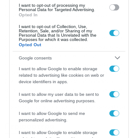
εισάγετε τον αριθμό πλαισίου ενός
I want to opt-out of processing my
Personal Data for Targeted Advertising.
αυτοκινήτου και να λάβετε αναλυτικές
Opted In
πληροφορίες σχετικά με το όχημα.
I want to opt-out of Collection, Use,
Retention, Sale, and/or Sharing of my
Personal Data that Is Unrelated with the
Χρησιμοποιώντας τον αποκωδικοποιητή
Purposes for which it was collected.
Opted Out
VIN και την υπηρεσία “αριθμός πλαισίου
online”, μπορείτε να αποκτήσετε
Google consents
ουσιαστικές πληροφορίες σχετικά με το
I want to allow Google to enable storage
ιστορικό του αυτοκινήτου σας. Αυτό θα σας
related to advertising like cookies on web or
βοηθήσει να πάρετε ορθές αποφάσεις
device identifiers in apps.
αναφορικά με την αγορά, τη συντήρηση ή
I want to allow my user data to be sent to
την πώληση του αυτοκινήτου σας,
Google for online advertising purposes.
προσφέροντας σας μεγαλύτερη ασφάλεια.
I want to allow Google to send me
personalized advertising.
Περισσότερα
I want to allow Google to enable storage