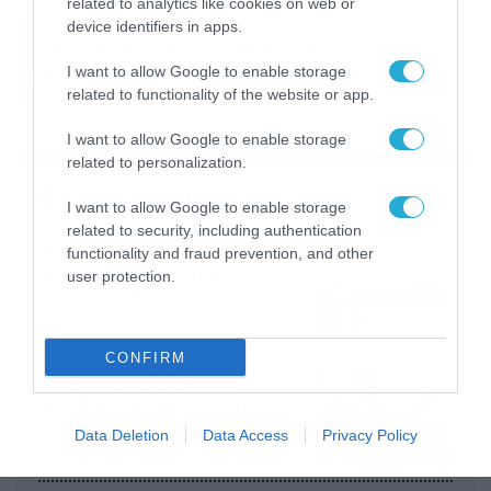
related to analytics like cookies on web or
device identifiers in apps.
Ακολούθησε το dokari.gr στο
Google
News
για όλες τις τελευταίες ειδήσεις
I want to allow Google to enable storage
related to functionality of the website or app.
I want to allow Google to enable storage
related to personalization.
Ροή Ειδήσεων
I want to allow Google to enable storage
related to security, including authentication
Καιρός: Νέα ενημέρωση Σάκη
functionality and fraud prevention, and other
Αρναούτογλου για τις
user protection.
θερμοκρασίες
09/08/2026
10:52
CONFIRM
Εορτολόγιο 9-8: Ποιοι
γιορτάζουν σήμερα; Χρόνια
Πολλά
Data Deletion
Data Access
Privacy Policy
09/08/2026
10:15