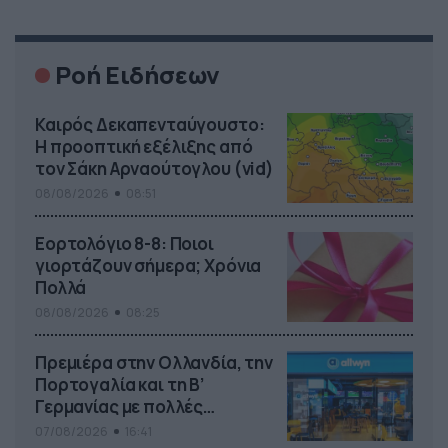
Ροή Ειδήσεων
Καιρός Δεκαπενταύγουστο:
Η προοπτική εξέλιξης από
τον Σάκη Αρναούτογλου (vid)
08/08/2026
08:51
Εορτολόγιο 8-8: Ποιοι
γιορτάζουν σήμερα; Χρόνια
Πολλά
08/08/2026
08:25
Πρεμιέρα στην Ολλανδία, την
Πορτογαλία και τη Β’
Γερμανίας με πολλές
στοιχηματικές επιλογές από
07/08/2026
16:41