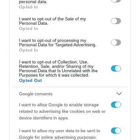
personal data.
grant or deny consent to Google and its third-party tags to
ειδικών σχολείων κλπ.), νεοσύλλεκτοι,
Opted In
use your data for below specified purposes in below Google
ιδρύματα χρονίως πασχόντων και μονάδες
consent section.
I want to opt-out of the Sale of my
Personal Data.
φιλοξενίας ηλικιωμένων, καταστήματα
Opted In
κράτησης .
I want to opt-out of processing my
Personal Data for Targeted Advertising.
9. Εργαζόμενοι σε χώρους παροχής
Opted In
υπηρεσιών υγείας (ιατρονοσηλευτικό
I want to opt-out of Collection, Use,
προσωπικό, λοιποί εργαζόμενοι, φοιτητές
Retention, Sale, and/or Sharing of my
Personal Data that Is Unrelated with the
επαγγελμάτων υγείας σε κλινική άσκηση)
Purposes for which it was collected.
Opted Out
και σε κέντρα διαμονής προσφύγων-
μεταναστών.
Google consents
I want to allow Google to enable storage
10. Άστεγοι.
related to advertising like cookies on web or
device identifiers in apps.
11. Κτηνίατροι, πτηνοτρόφοι, χοιροτρόφοι,
εκτροφείς [συμπεριλαμβανομένων
I want to allow my user data to be sent to
Google for online advertising purposes.
εκτροφέων μίνκ (γουνοφόρα θηλαστικά)],