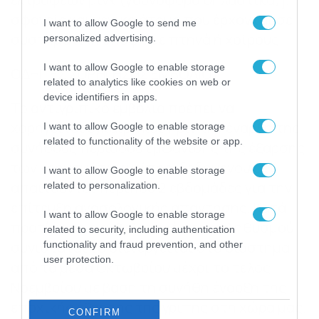
σφαγείς και γενικά άτομα που έρχονται σε
I want to allow Google to send me
συστηματική επαφή με πτηνά ή χοίρους
personalized advertising.
I want to allow Google to enable storage
ΟΔΗΓΙΕΣ ΧΟΡΗΓΗΣΗΣ ΕΜΒΟΛΙΟΥ
related to analytics like cookies on web or
device identifiers in apps.
Το αντιγριπικό εμβόλιο πρέπει να
χορηγείται έγκαιρα και πριν την έναρξη της
I want to allow Google to enable storage
related to functionality of the website or app.
συνήθους περιόδου εμφάνισης της έξαρσης
των κρουσμάτων γρίπης, δεδομένου ότι
I want to allow Google to enable storage
απαιτούνται περίπου 2 εβδομάδες για την
related to personalization.
επίτευξη ανοσολογικής απάντησης. Κατά
I want to allow Google to enable storage
προτίμηση ο εμβολιασμός του πληθυσμού
related to security, including authentication
συνιστάται να διενεργείται στο διάστημα
functionality and fraud prevention, and other
user protection.
από τα μέσα Οκτωβρίου μέχρι το τέλος
Νοεμβρίου με βάση τη συνήθη έναρξη της
εποχικής έξαρσης της γρίπης στη χώρα μας.
CONFIRM