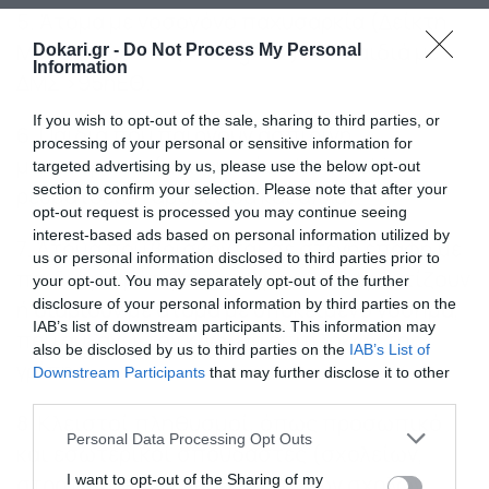
5. Άτομα με νοσογόνο παχυσαρκία (Δείκτη
Μάζας Σώματος >40Kg/m2) και παιδιά με
Dokari.gr -
Do Not Process My Personal
Information
ΔΜΣ >95ηΕΘ.
If you wish to opt-out of the sale, sharing to third parties, or
6. Παιδιά που παίρνουν ασπιρίνη
processing of your personal or sensitive information for
μακροχρόνια (π.χ. για νόσο Kawasaki,
targeted advertising by us, please use the below opt-out
section to confirm your selection. Please note that after your
ρευματοειδή αρθρίτιδα και άλλα).
opt-out request is processed you may continue seeing
interest-based ads based on personal information utilized by
7. Άτομα που βρίσκονται σε στενή επαφή με
us or personal information disclosed to third parties prior to
παιδιά μικρότερα των 6 μηνών ή φροντίζουν
your opt-out. You may separately opt-out of the further
disclosure of your personal information by third parties on the
ή διαβιούν με άτομα με υποκείμενο νόσημα,
IAB’s list of downstream participants. This information may
που αυξάνει τον κίνδυνο επιπλοκών της
also be disclosed by us to third parties on the
IAB’s List of
γρίπης.
Downstream Participants
that may further disclose it to other
third parties.
8. Κλειστοί πληθυσμοί, όπως προσωπικό
Please note that this website/app uses one or more Google
Personal Data Processing Opt Outs
και εσωτερικοί σπουδαστές (σχολείων,
services and may gather and store information including but
στρατιωτικών και αστυνομικών σχολών,
not limited to your visit or usage behaviour. You may click to
I want to opt-out of the Sharing of my