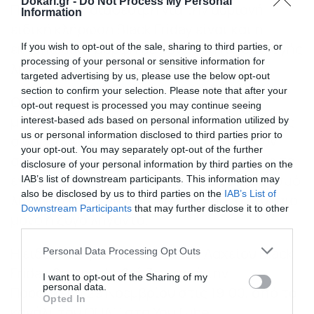
Dokari.gr -
Do Not Process My Personal
Παράλληλα, διαθέσιμη για την αυριανή
Information
ειδική κλήρωση Black Friday είναι και η
εκτυπωμένη μορφή με δυνατότητα επιλογής
If you wish to opt-out of the sale, sharing to third parties, or
processing of your personal or sensitive information for
λήγοντα και χιλιάδας.
targeted advertising by us, please use the below opt-out
section to confirm your selection. Please note that after your
Οι πελάτες των καταστημάτων ΟΠΑΠ
opt-out request is processed you may continue seeing
μπορούν, μέσα από τις τερματικές μηχανές
interest-based ads based on personal information utilized by
us or personal information disclosed to third parties prior to
στον πάγκο εξυπηρέτησης, να επιλέξουν
your opt-out. You may separately opt-out of the further
συγκεκριμένο λήγοντα από το μηδέν έως το
disclosure of your personal information by third parties on the
εννιά, συγκεκριμένη χιλιάδα, τον συνδυασμό
IAB’s list of downstream participants. This information may
also be disclosed by us to third parties on the
IAB’s List of
λήγοντα και χιλιάδας, καθώς και τον τυχαίο
Downstream Participants
that may further disclose it to other
μονό ή ζυγό λήγοντα.
third parties.
Please note that this website/app uses one or more Google
Η ειδική κλήρωση του Λαϊκού Λαχείου Black
Personal Data Processing Opt Outs
services and may gather and store information including but
Friday θα μεταδοθεί ζωντανά την
not limited to your visit or usage behaviour. You may click to
I want to opt-out of the Sharing of my
personal data.
Παρασκευή 29 Νοεμβρίου στις 19:00, από το
grant or deny consent to Google and its third-party tags to
Opted In
use your data for below specified purposes in below Google
κανάλι του ΟΠΑΠ στο YouTube.