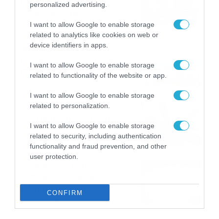
θερμοκρασία, 40άρια το
personalized advertising.
Σαββατοκύριακο… (vid)
I want to allow Google to enable storage
06/08/2026
22:00
related to analytics like cookies on web or
device identifiers in apps.
ΠΑΟΚ-Άντερλεχτ με σούπερ
προσφορά* και ενισχυμένες
I want to allow Google to enable storage
αποδόσεις από
related to functionality of the website or app.
το Pamestoixima.gr
06/08/2026
14:02
I want to allow Google to enable storage
related to personalization.
Εορτολόγιο 6-8: Ποιοι
γιορτάζουν σήμερα; Χρόνια
I want to allow Google to enable storage
Πολλά…
related to security, including authentication
06/08/2026
08:05
functionality and fraud prevention, and other
user protection.
Το Release Athens
Festival 2026 άφησε τις
καλύτερες μουσικές
CONFIRM
αναμνήσεις
05/08/2026
21:23