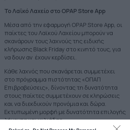
Το Λαϊκό Λαχείο στο OPAP Store App
Μέσα από την εφαρμογή OPAP Store App, οι
παίκτες του Λαϊκού Λαχείου μπορούν να
σκανάρουν τους λαχνούς της ειδικής
κλήρωσης Black Friday στο κινητό τους, για
να δουν αν έχουν κερδίσει.
Κάθε λαχνός που σκανάρεται συμμετέχει
στο πρόγραμμα πιστότητας «ΟΠΑΠ
Επιβραβεύσεις», δίνοντας τη δυνατότητα
στους παίκτες συμμετέχουν σε κληρώσεις
και να διεκδικούν προνόμια και δώρα.
Εκτυπωμένη μορφή με δυνατότητα επιλογής
λήγοντα και χιλιάδας