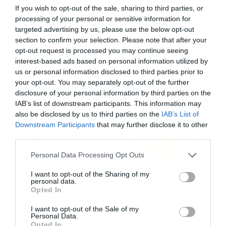
Καιρός: Νέα ενημέρωση Σάκη
If you wish to opt-out of the sale, sharing to third parties, or
Αρναούτογλου για τις
processing of your personal or sensitive information for
θερμοκρασίες
targeted advertising by us, please use the below opt-out
09/08/2026
10:52
section to confirm your selection. Please note that after your
opt-out request is processed you may continue seeing
interest-based ads based on personal information utilized by
Εορτολόγιο 9-8: Ποιοι
us or personal information disclosed to third parties prior to
γιορτάζουν σήμερα; Χρόνια
your opt-out. You may separately opt-out of the further
Πολλά
disclosure of your personal information by third parties on the
09/08/2026
10:15
IAB’s list of downstream participants. This information may
also be disclosed by us to third parties on the
IAB’s List of
Καιρός Δεκαπενταύγουστο:
Downstream Participants
that may further disclose it to other
Η προοπτική εξέλιξης από
third parties.
τον Σάκη Αρναούτογλου (vid)
Please note that this website/app uses one or more Google
Personal Data Processing Opt Outs
08/08/2026
08:51
services and may gather and store information including but
not limited to your visit or usage behaviour. You may click to
I want to opt-out of the Sharing of my
personal data.
Εορτολόγιο 8-8: Ποιοι
grant or deny consent to Google and its third-party tags to
Opted In
γιορτάζουν σήμερα; Χρόνια
use your data for below specified purposes in below Google
Πολλά
consent section.
I want to opt-out of the Sale of my
Personal Data.
08/08/2026
08:25
Opted In