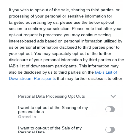
Πολλά
09/08/2026
10:15
If you wish to opt-out of the sale, sharing to third parties, or
processing of your personal or sensitive information for
Καιρός Δεκαπενταύγουστο:
targeted advertising by us, please use the below opt-out
section to confirm your selection. Please note that after your
Η προοπτική εξέλιξης από
opt-out request is processed you may continue seeing
τον Σάκη Αρναούτογλου (vid)
interest-based ads based on personal information utilized by
08/08/2026
08:51
us or personal information disclosed to third parties prior to
your opt-out. You may separately opt-out of the further
Εορτολόγιο 8-8: Ποιοι
disclosure of your personal information by third parties on the
γιορτάζουν σήμερα; Χρόνια
IAB’s list of downstream participants. This information may
Πολλά
also be disclosed by us to third parties on the
IAB’s List of
Downstream Participants
that may further disclose it to other
08/08/2026
08:25
third parties.
Πρεμιέρα στην Ολλανδία, την
Please note that this website/app uses one or more Google
Personal Data Processing Opt Outs
Πορτογαλία και τη Β’
services and may gather and store information including but
Γερμανίας με πολλές
not limited to your visit or usage behaviour. You may click to
I want to opt-out of the Sharing of my
personal data.
στοιχηματικές επιλογές από
grant or deny consent to Google and its third-party tags to
07/08/2026
16:41
Opted In
το ΠΑΜΕ ΣΤΟΙΧΗΜΑ
use your data for below specified purposes in below Google
consent section.
I want to opt-out of the Sale of my
Personal Data.