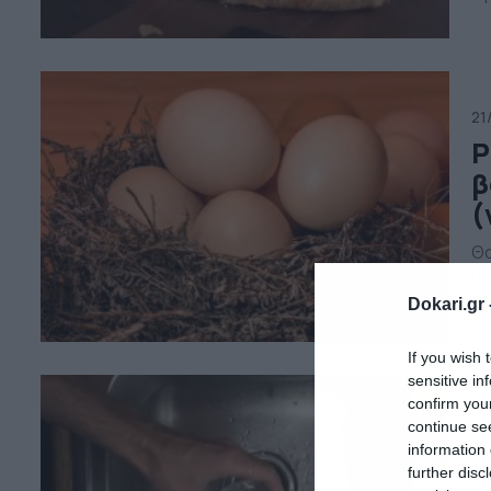
πε
μπ
αυ
21
Ρ
β
(
Θα
μπ
πρ
Dokari.gr 
Υπ
κα
If you wish 
δι
sensitive in
confirm you
continue se
17
information 
Β
further disc