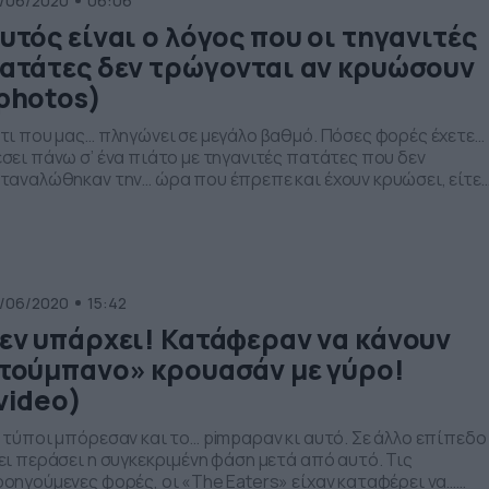
/06/2020
06:06
υτός είναι ο λόγος που οι τηγανιτές
ατάτες δεν τρώγονται αν κρυώσουν
photos)
τι που μας… πληγώνει σε μεγάλο βαθμό. Πόσες φορές έχετε…
σει πάνω σ’ ένα πιάτο με τηγανιτές πατάτες που δεν
ταναλώθηκαν την… ώρα που έπρεπε και έχουν κρυώσει, είτε
σα στον φούρνο, είτε μέσα στο ψυγείο; Πόσες φορές την
ετε… πατήσει και προσπαθήσατε να τις φάτε, αλλά το
τανιώσατε στην πρώτη μπουκιά; Η απάντηση είναι… […]
/06/2020
15:42
εν υπάρχει! Κατάφεραν να κάνουν
τούμπανο» κρουασάν με γύρο!
video)
 τύποι μπόρεσαν και το… pimpαραν κι αυτό. Σε άλλο επίπεδο
ει περάσει η συγκεκριμένη φάση μετά από αυτό. Τις
οηγούμενες φορές, οι «The Eaters» είχαν καταφέρει να…