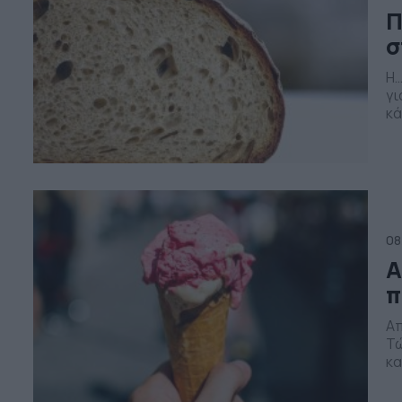
Π
σ
Η…
γι
κά
Κλ
πι
αλ
08
Α
π
Απ
Τώ
κα
στ
στ