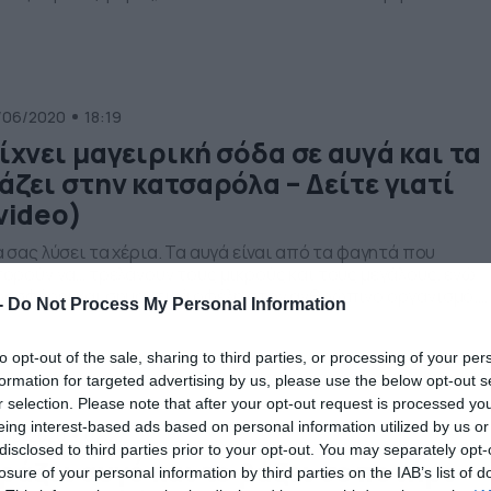
ιράξουν από κλαμπ σάντουιτς βάζοντας μέσα αρνάκι, μέχρι
αγκέτα με λουκάνικα και μαναβική και τηγανιτές πατάτες με
γά και σάλτσα, όπως και ένα απλό τοστ, που έβαλαν […]
/06/2020
18:19
ίχνει μαγειρική σόδα σε αυγά και τα
άζει στην κατσαρόλα – Δείτε γιατί
video)
 σας λύσει τα χέρια. Τα αυγά είναι από τα φαγητά που
ορούν να… τρελάνουν τους μικρούς και τους μεγάλους, ενώ
οσφέρει και σημαντικά οφέλη στον ανθρώπινο οργανισμό.
-
Do Not Process My Personal Information
άρχει όμως ένα σημαντικό πρόβλημα όταν θέλουμε να τα
θαρίσουμε. Κλείστε τη διαμονή σας για τις καλοκαιρινές σας
to opt-out of the sale, sharing to third parties, or processing of your per
ακοπές με τα πιο οικονομικά πακέτα. Το κόλπο που […]
formation for targeted advertising by us, please use the below opt-out s
r selection. Please note that after your opt-out request is processed y
eing interest-based ads based on personal information utilized by us or
/06/2020
07:27
disclosed to third parties prior to your opt-out. You may separately opt-
ράζει αυγό και το βάζει σε ποτήρι –
losure of your personal information by third parties on the IAB’s list of