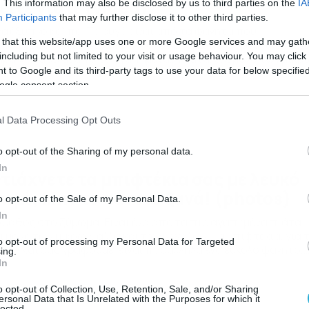
είτε γιατί (video)
. This information may also be disclosed by us to third parties on the
IA
Participants
that may further disclose it to other third parties.
α έξυπνο κόλπο. Το αυγό είναι από τα φαγητά που
 that this website/app uses one or more Google services and may gath
οσφέρουν σημαντικά οφέλη στον ανθρώπινο οργανισμό, εν
including but not limited to your visit or usage behaviour. You may click 
ράλληλα είναι από τα αγαπημένα… πιάτα, όχι μόνο των μικρ
 to Google and its third-party tags to use your data for below specifi
ιδιών, αλλά και των ενήλικων. Ωστόσο, υπάρχει κάτι που
ορεί να σας παιδέψει λίγο. Αλλά υπάρχει λύση. Κλείστε τη
ogle consent section.
αμονή σας για τις καλοκαιρινές σας διακοπές με τα […]
l Data Processing Opt Outs
o opt-out of the Sharing of my personal data.
/06/2020
07:27
In
τιάχνετε τα μπιφτέκια σας με λευκό
ωμί; Μην το κάνετε ξανά! (photos)
o opt-out of the Sale of my Personal Data.
In
 λάθος στο ζύμωμα. Είναι ένα από τα πιο αγαπημένα πιάτα,
ι μόνο των μικρών, αλλά και των μεγάλων. Τα μπιφτέκια, για 
to opt-out of processing my Personal Data for Targeted
οία και σας γράφουμε, είναι παράλληλα ένα εύκολο φαγητό,
ing.
ώ το κρέας που θα επιλέξουμε για τον κιμά θα μας δώσει μία
In
ιρά από γεύσεις. Μπορεί κάποιος να θέλει πιο… ελαφρύ κρέα
o opt-out of Collection, Use, Retention, Sale, and/or Sharing
]
ersonal Data that Is Unrelated with the Purposes for which it
lected.