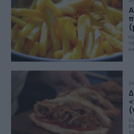
26
Α
π
(
Κά
πέ
κα
μέ
έχ
με
24
Δ
«
(
Οι
έχ
πρ