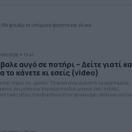
ώς θα φτιάξετε υπέροχα φαγητά και γλυκά
/06/2020
13:41
βαλε αυγό σε ποτήρι – Δείτε γιατί κα
α το κάνετε κι εσείς (video)
 σας πάρει το… μυαλό. Τα αυγά είναι ένα από τα αγαπημένα
γητά, όχι μόνο για τα μικρά παιδιά, μια και έχει πολλές
επτικές αξίες που βοηθούν στον οργανισμό, αλλά και για το
γάλους. Άλλωστε, μπορεί ο καθένας να ετοιμάσει, σχεδόν
ρίς κανένα κόπο, ένα αυγό, είτε αυτό είναι τηγανιτό, είτε
αστό. Μάλιστα, το τελευταίο […]