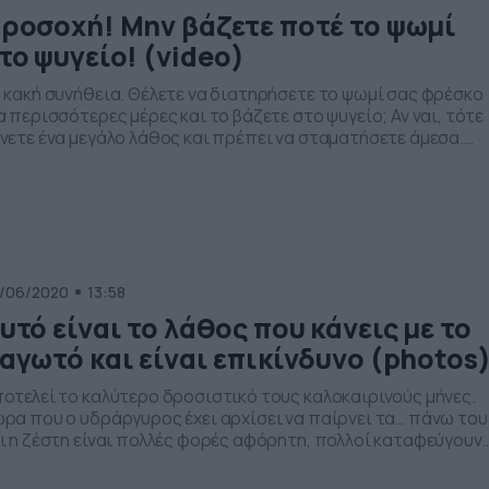
ροσοχή! Μην βάζετε ποτέ το ψωμί
το ψυγείο! (video)
 κακή συνήθεια. Θέλετε να διατηρήσετε το ψωμί σας φρέσκο
α περισσότερες μέρες και το βάζετε στο ψυγείο; Αν ναι, τότε
νετε ένα μεγάλο λάθος και πρέπει να σταματήσετε άμεσα.
είστε τη διαμονή σας για τις καλοκαιρινές σας διακοπές με τ
ο οικονομικά πακέτα. Όπως θα δείτε και στο βίντεο, το ψωμ
λοιώνεται μόλις μπαίνει […]
/06/2020
13:58
υτό είναι το λάθος που κάνεις με το
αγωτό και είναι επικίνδυνο (photos
οτελεί το καλύτερο δροσιστικό τους καλοκαιρινούς μήνες.
ρα που ο υδράργυρος έχει αρχίσει να παίρνει τα… πάνω του
ι η ζέστη είναι πολλές φορές αφόρητη, πολλοί καταφεύγουν
ην… λύση του παγωτού, μια και μπορεί να προσφέρει μερικέ
ιγμές… δροσιάς και απόλαυσης μαζί. Κλείστε τη διαμονή σας