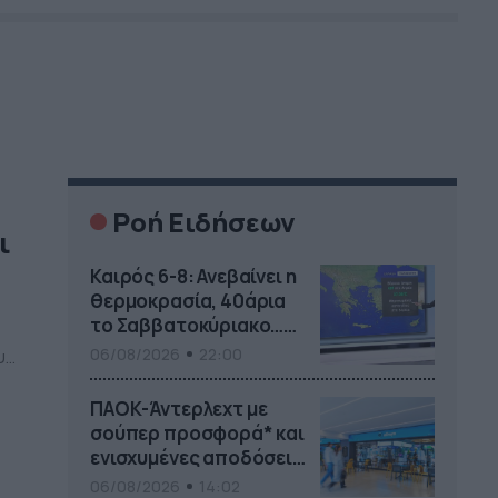
Ροή Ειδήσεων
ι
Καιρός 6-8: Ανεβαίνει η
θερμοκρασία, 40άρια
το Σαββατοκύριακο…
(vid)
06/08/2026
22:00
υς
ΠΑΟΚ-Άντερλεχτ με
σούπερ προσφορά* και
ενισχυμένες αποδόσεις
από
06/08/2026
14:02