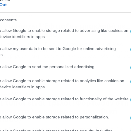
Out
/06/2020
17:27
consents
εν υπάρχει! Έφτιαξαν μπακλαβά με…
o allow Google to enable storage related to advertising like cookies on
οκολάτα! (video)
evice identifiers in apps.
 κατάφεραν κι αυτό. Έχετε μία έντονη επιθυμία για γλυκό…
o allow my user data to be sent to Google for online advertising
οσπαθείτε να βρείτε κάτι που να μην είναι κλασικό, αφού τα
s.
ετε… βαρεθεί – αν μπορεί να γίνει κάτι τέτοιο – όλα αλλά δεν
ορείτε να βρείτε τι να φάτε και κυρίως τι να φτιάξετε. Όμως
to allow Google to send me personalized advertising.
ν πρέπει να αγχώνεστε. Υπάρχει η λύση… Κλείστε τη […]
o allow Google to enable storage related to analytics like cookies on
evice identifiers in apps.
/06/2020
15:38
o allow Google to enable storage related to functionality of the website
ι τύποι είναι τρελοί! Φόρτωσαν στη
παγκέτα λουκάνικο και μαναβική
video)
o allow Google to enable storage related to personalization.
ρα δεν ξέρουμε αν η μαναβική είναι από την Τρίπολη. Όμως, 
o allow Google to enable storage related to security, including