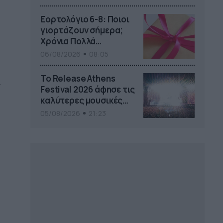
το Pamestoixima.gr
Εορτολόγιο 6-8: Ποιοι
γιορτάζουν σήμερα;
Χρόνια Πολλά…
06/08/2026
08:05
Το Release Athens
Festival 2026 άφησε τις
καλύτερες μουσικές
αναμνήσεις
05/08/2026
21:23