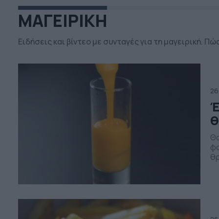
ΜΑΓΕΙΡΙΚΗ
Ειδήσεις και βίντεο με συνταγές για τη μαγειρική. Π
26
Έ
θ
Θα
φα
θρ
με
χω
βρ