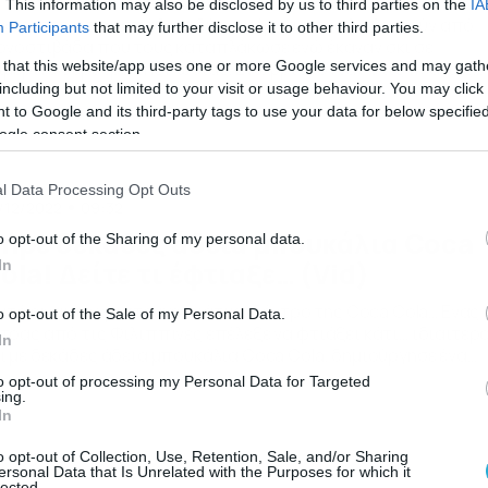
. This information may also be disclosed by us to third parties on the
IA
καριστική προσπάθεια δύο σκιέρ να απεγκλωβιστούν από
Participants
that may further disclose it to other third parties.
ονοστιβάδα που τους καταπλάκωσε ενώ έκαναν σκι σε
 that this website/app uses one or more Google services and may gath
ιμερινό θέρετρο της Ρωσίας. Ενώ βρίσκονταν στις πλαγιές
υ θέρετρου Sheregesh στις 21 Δεκεμβρίου στην περιοχή
including but not limited to your visit or usage behaviour. You may click 
merovo της Ρωσίας, οι δύο σκιέρ χτυπήθηκαν από
 to Google and its third-party tags to use your data for below specifi
ονοστιβάδα. Μέσω της κάμερας που είχε τοποθετημένη στο
ogle consent section.
φάλι του ένας εκ των δύο σκιέρ, καταγράφηκε […]
l Data Processing Opt Outs
/12/2022
09:32
ήρε δεκάδες άδεια μπουκάλια Coca
o opt-out of the Sharing of my personal data.
ola! Δείτε τι έφτιαξε… (Vid)
In
τό είναι το χριστουγεννιάτικο δέντρο της Coca Cola… Ενας
o opt-out of the Sale of my Personal Data.
τρας από τις Φιλιππίνες επέλεξε να φτιάξει κάτι… ιδιαίτερ
In
ι με δεκάδες άδεια μπουκάλια Coca Cola, δημιούργησε ένα
χωριστό χριστουγεννιάτικο δέντρο. Δείτε το βίντεο…
to opt-out of processing my Personal Data for Targeted
ing.
In
o opt-out of Collection, Use, Retention, Sale, and/or Sharing
ersonal Data that Is Unrelated with the Purposes for which it
lected.