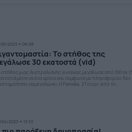
/05/2023
08:08
ιγαντομαστία: Το στήθος της
εγάλωσε 30 εκατοστά (vid)
 στήθος μιας Αυστραλιανής γυναίκας μεγάλωσε από 100 σε 1
ατοστά μέσα σε ένα χρόνο και σύμφωνα με πληροφορίες δεν
 σταματήσει να μεγαλώνει. Η Pamelia, 27 ετών, από τη
λβούρνη διαγνώστηκε με γιγαντομαστία, μια σπάνια πάθηση
υ προκαλεί ταχεία, υπερβολική ανάπτυξη ιστού του μαστού
 αποτέλεσμα να μεταβεί από το μέγεθος σουτιέν J cup […]
/04/2023
13:01
 πιο παράξενη δημοπρασία!