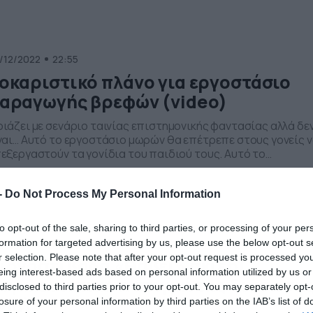
/12/2022
22:55
οκαριστικό πλάνο για εργοστάσιο
αραγωγής βρεφών (video)
ιάζει με σενάριο ταινίας επιστημονικής φαντασίας αλλά δε
ναι… Αυτό το εργοστάσιο μωρών θα επέτρεπε στους γονείς 
εξεργαστούν τα γονίδια του παιδιού τους. Αυτό το
νοιολογικό εργοστάσιο μήτρας είναι το πνευματικό τέκνο το
shem Al-Ghaili, ενός επιστήμονα επικοινωνίας και
-
Do Not Process My Personal Information
οτεχνολόγου και εμφανίζεται στη μικρού μήκους ταινία του
ctoLife» που κυκλοφόρησε στις 9 Δεκεμβρίου. Το […]
to opt-out of the sale, sharing to third parties, or processing of your per
/12/2022
22:09
formation for targeted advertising by us, please use the below opt-out s
r selection. Please note that after your opt-out request is processed y
ιονοστιβάδα «θάβει» σκιέρ!
eing interest-based ads based on personal information utilized by us or
υγκλονιστική η στιγμή της διάσωση
disclosed to third parties prior to your opt-out. You may separately opt-
Vid)
losure of your personal information by third parties on the IAB’s list of