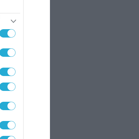
υ
ν
ao
ρου