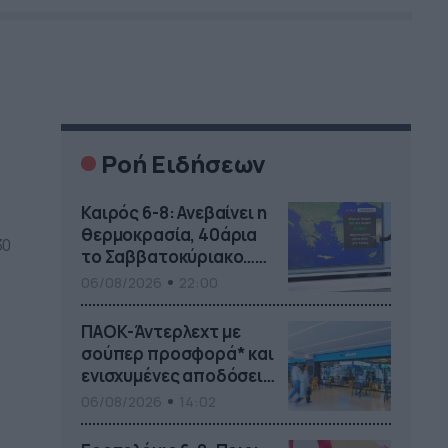
Ροή Ειδήσεων
Καιρός 6-8: Ανεβαίνει η
θερμοκρασία, 40άρια
30
το Σαββατοκύριακο…
(vid)
06/08/2026
22:00
,
ΠΑΟΚ-Άντερλεχτ με
σούπερ προσφορά* και
ενισχυμένες αποδόσεις
από
06/08/2026
14:02
το Pamestoixima.gr