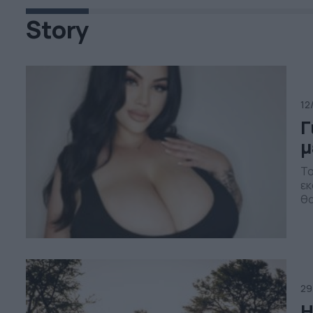
Story
12
Γ
μ
Το
εκ
θα
Με
πο
με
29
Η