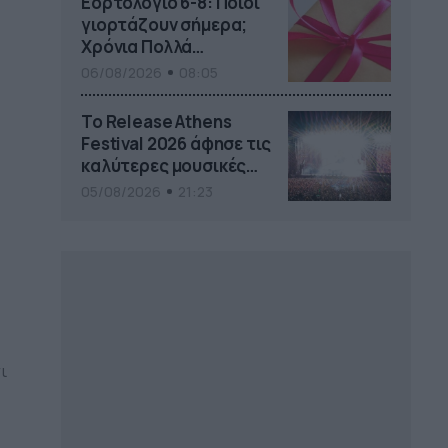
Εορτολόγιο 6-8: Ποιοι
γιορτάζουν σήμερα;
Χρόνια Πολλά…
06/08/2026
08:05
Το Release Athens
Festival 2026 άφησε τις
καλύτερες μουσικές
αναμνήσεις
μα
05/08/2026
21:23
ι