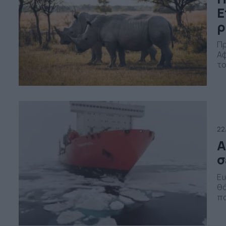
Ε
ρ
Πρ
Αφ
το
ρι
ρι
οπ
βρ
22
Α
σ
Ει
θά
π