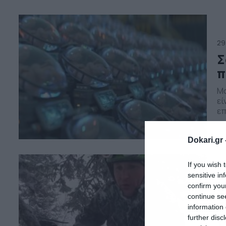
29
Σ
π
Μο
εί
επ
εν
Ha
Dokari.gr 
βι
«E
If you wish 
29
sensitive in
confirm you
Χ
continue se
Σ
information 
(
further disc