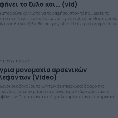
φήνει το ξύλο και… (vid)
 μπορούσε κάλλιστα να τον αφήσει στον τόπο… Δείτε το
ντεο που λόγω… τύχης και μόνος έγινε viral, αφού θα μπορούσ
λύ εύκολα να εξελιχθεί σε τραγωδία. Η σύντροφος κρατά το
λο για να βοηθήσει μέχρι που χτυπά το κινητό της. Δείτε τι
ολούθησε στο βίντεο…
tps://twitter.com/Marka2_/status/1596784705311240192
/11/2022
09:43
γρια μονομαχία αρσενικών
λεφάντων (Video)
ωνοι οι οδηγοί αυτοκινήτων σε επαρχιακό δρόμο της
ϊλάνδης, έπεσαν μπροστά σε άγρια μάχη δύο αρσενικών
εφάντων. Οι αυτοκινητιστές μπλοκαρίστηκαν σε επαρχιακό
όμο στην πόλη Nakhon Nayok της Ταϊλάνδης από δύο
σενικούς ελέφαντες που επέλεξαν να λύσουν τις… διαφορές
υς, δίνοντας σκληρή μάχη για την αρχηγία στην αγέλη.
ειάστηκε, μάλιστα, να επέμβουν οι θηροφύλακες από […]