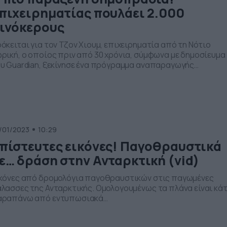
πιχειρηματίας πουλάει 2.000
ινόκερους
όκειται για τον Τζον Χιουμ, επιχειρηματία από τη Νότιο
ρική, ο οποίος πριν από 30 χρόνια, σύμφωνα με δημοσίευμα
υ Guardian, ξεκίνησε ένα πρόγραμμα αναπαραγωγής
νόκερων με περίπου 200 ζώα. Σήμερα, μετρά περίπου 2.000
νόκερους, τους οποίους και πουλάει μαζί με το ράντσο στο
οίο τους εκτρέφει, έκτασης 21.000 στρεμμάτων. Το αγρόκτη
ίσκεται 100 μίλια […]
/01/2023
10:29
πίστευτες εικόνες! Παγοθραυστικά
ε… δράση στην Ανταρκτική (vid)
κόνες από δρομολόγια παγοθραυστικών στις παγωμένες
λασσες της Ανταρκτικής. Ομολογουμένως τα πλάνα είναι κάτ
αραπάνω από εντυπωσιακά…