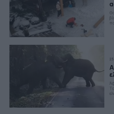
α
Θα
βί
πο
ξύ
ακ
ht
23
Α
ε
Άφ
Τα
ελ
δρ
αρ
το
Χρ