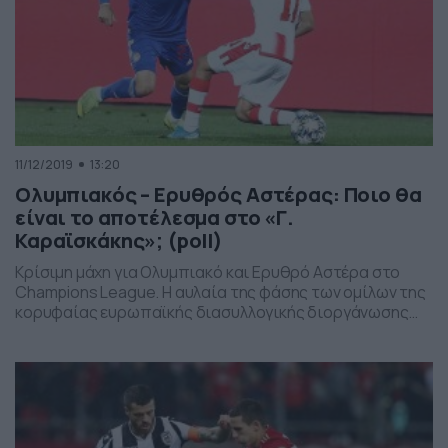
11/12/2019
13:20
Ολυμπιακός – Ερυθρός Αστέρας: Ποιο θα
είναι το αποτέλεσμα στο «Γ.
Καραϊσκάκης»; (poll)
Κρίσιμη μάχη για Ολυμπιακό και Ερυθρό Αστέρα στο
Champions League. Η αυλαία της φάσης των ομίλων της
κορυφαίας ευρωπαϊκής διασυλλογικής διοργάνωσης
πέφτει την Τετάρτη (11/12) στις 22:00 για τους
«ερυθρόλευκους» του Πειραιά και αυτούς του
Βελιγραδίου. Οι δύο ομάδες έχουν μείνει εκτός
συνέχειας Champions League και θα παλέψουν για την
3η θέση που οδηγεί στο […]