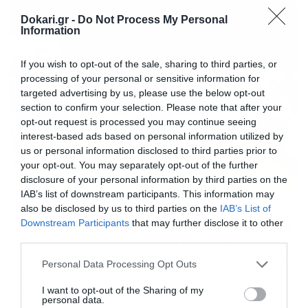
«πράσινοι» του Γιώργου Δώνη προέρχονται από την
Dokari.gr -
Do Not Process My Personal
ισοπαλία (2-2) επί του ΠΑΟΚ στην […]
Information
If you wish to opt-out of the sale, sharing to third parties, or
processing of your personal or sensitive information for
targeted advertising by us, please use the below opt-out
section to confirm your selection. Please note that after your
opt-out request is processed you may continue seeing
interest-based ads based on personal information utilized by
us or personal information disclosed to third parties prior to
your opt-out. You may separately opt-out of the further
disclosure of your personal information by third parties on the
IAB’s list of downstream participants. This information may
06/11/2019
08:27
also be disclosed by us to third parties on the
IAB’s List of
Μπάγερν Μονάχου – Ολυμπιακός: Ποιο θα
Downstream Participants
that may further disclose it to other
third parties.
είναι το αποτέλεσμα στο ματς; (poll)
Επιστροφή στο Champions League για τον Ολυμπιακό, ο
Please note that this website/app uses one or more Google
Personal Data Processing Opt Outs
οποίος αντιμετωπίζει το απόγευμα της Τετάρτης
services and may gather and store information including but
96/11) την Μπάγερν στο Μόναχο. Οι «ερυθρόλευκοι»
not limited to your visit or usage behaviour. You may click to
I want to opt-out of the Sharing of my
personal data.
έχουν μπροστά τους δύσκολο έργο, καθώς θα παίξουν
grant or deny consent to Google and its third-party tags to