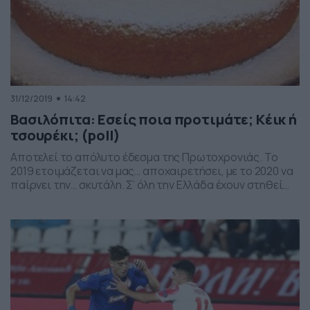
31/12/2019
14:42
Βασιλόπιτα: Εσείς ποια προτιμάτε; Κέικ ή
τσουρέκι; (poll)
Αποτελεί το απόλυτο έδεσμα της Πρωτοχρονιάς. Το
2019 ετοιμάζεται να μας… αποχαιρετήσει, με το 2020 να
παίρνει την… σκυτάλη. Σ’ όλη την Ελλάδα έχουν στηθεί
γιορτινά τραπέζια με πολλές λιχουδιές, ωστόσο,
άπαντες περιμένουν με… αγωνία την βασιλόπιτα. Στην
χώρα μας υπάρχουν δύο βασικές παραλλαγές για την
παρασκευή της. Η μία είναι η βασιλόπιτα κέικ και […]