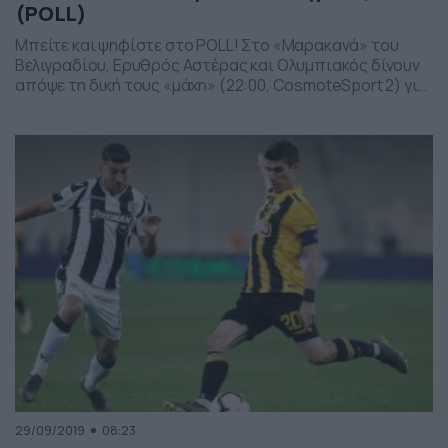
(POLL)
Μπείτε και ψηφίστε στο POLL! Στο «Μαρακανά» του
Βελιγραδίου, Ερυθρός Αστέρας και Ολυμπιακός δίνουν
απόψε τη δική τους «μάχη» (22:00, CosmoteSport 2) για
τη δεύτερη αγωνιστική των ομίλων του Champions
League. Ο αγώνας είναι ξεχωριστής σημασίας για δύο
λόγους. Ο πρώτος είναι λόγω της ιδιαίτερης φιλίας των
δύο ομάδων αλλά και των οπαδών τους και […]
29/09/2019
08:23