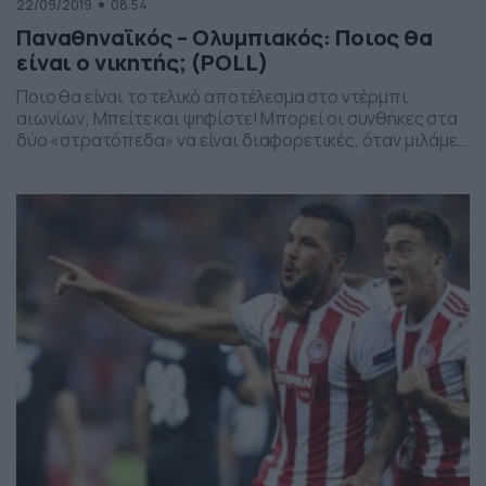
22/09/2019
08:54
Παναθηναϊκός – Ολυμπιακός: Ποιος θα
είναι ο νικητής; (POLL)
Ποιο θα είναι το τελικό αποτέλεσμα στο ντέρμπι
αιωνίων; Μπείτε και ψηφίστε! Μπορεί οι συνθήκες στα
δύο «στρατόπεδα» να είναι διαφορετικές, όταν μιλάμε
όμως για το ντέρμπι των «αιωνίων» όλα ξεχνιούνται για
ένα 90λεπτο. Παναθηναϊκός και Ολυμπιακός δίνουν την
πρώτη τους φετινή «μάχη» απόψε στο ΟΑΚΑ (20:30,
Novasports1), με την κάθε ομάδα να θέλει τη […]