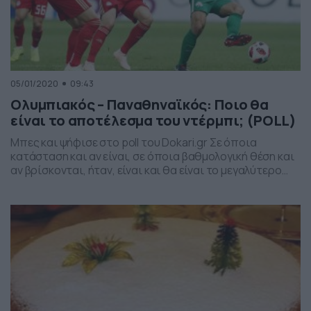
05/01/2020
09:43
Ολυμπιακός – Παναθηναϊκός: Ποιο θα
είναι το αποτέλεσμα του ντέρμπι; (POLL)
Μπες και ψήφισε στο poll του Dokari.gr Σε όποια
κατάσταση και αν είναι, σε όποια βαθμολογική θέση και
αν βρίσκονται, ήταν, είναι και θα είναι το μεγαλύτερο
ντέρμπι στην Ελλάδα. Ολυμπιακός και Παναθηναϊκός θα
τα δώσουν όλα απόψε για τη νίκη στο κεκλεισμένο των
θυρών «Γ. Καραισκάκης» (19:30, Novasports 1HD). Οι
«ερυθρόλευκοι» με το «τρίποντο» […]