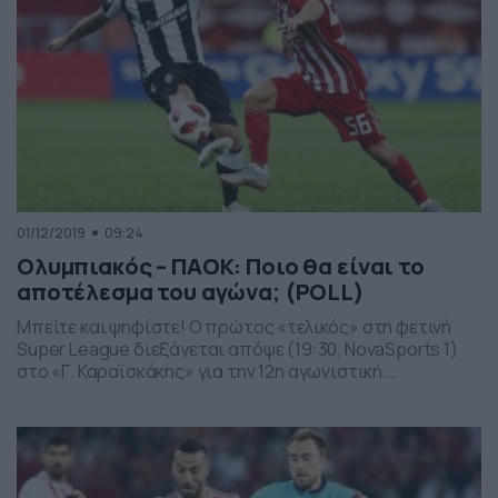
01/12/2019
09:24
Ολυμπιακός – ΠΑΟΚ: Ποιο θα είναι το
αποτέλεσμα του αγώνα; (POLL)
Μπείτε και ψηφίστε! Ο πρώτος «τελικός» στη φετινή
Super League διεξάγεται απόψε (19:30, NovaSports 1)
στο «Γ. Καραϊσκάκης» για την 12η αγωνιστική.
Ολυμπιακός και ΠΑΟΚ βρίσκονται στην κορυφή της
βαθμολογίας με 27 βαθμούς και ο νικητής δεν θα πάρει
μόνο βαθμολογικό προβάδισμα, αλλά σαφώς και
ψυχολογικό για τη συνέχεια. Οι «ερυθρόλευκοι» θέλουν
να επιστρέψουν στις […]