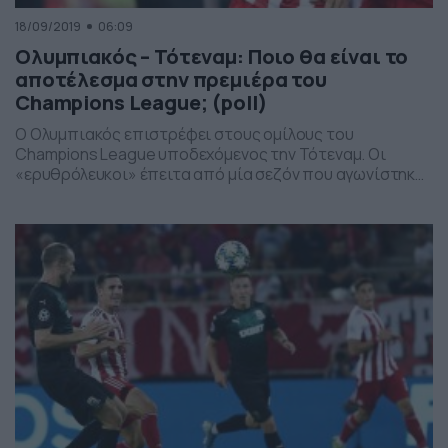
18/09/2019
06:09
Ολυμπιακός – Τότεναμ: Ποιο θα είναι το
αποτέλεσμα στην πρεμιέρα του
Champions League; (poll)
Ο Ολυμπιακός επιστρέφει στους ομίλους του
Champions League υποδεχόμενος την Τότεναμ. Οι
«ερυθρόλευκοι» έπειτα από μία σεζόν που αγωνίστηκαν
στο Europa League θα πάρουν και πάλι μέρος στην
κορυφαία ευρωπαϊκή διασυλλογική διοργάνωση. Το
«συγκρότημα» του Πέδρο Μαρτίνς αντιμετωπίζει το
απόγευμα της Τετάρτης (18/9) στις 19:55 την Τότεναμ
στο «Γ. Καραϊσκάκης» στην πρεμιέρα του 2ου ομίλου. […]