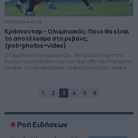
27/08/2019
07:28
Κράσνονταρ – Ολυμπιακός: Ποιο θα είναι
το αποτέλεσμα στη ρεβάνς;
(poll+photos+video)
Ο Ολυμπιακός αντιμετωπίζει την Κράσνονταρ στην
Ρωσία στον επαναληπτικό των play offs του Champions
League. Οι «ερυθρόλευκοι» εμφανίζονται μία… ανάσα
από την επιστροφή τους στους ομίλους της κορυφαίας
ευρωπαϊκής διασυλλογικής διοργάνωσης. Το
«συγκρότημα» του Πέδρο Μαρτίνς έχει ως… προίκα τη
νίκη 4-0 στον πρώτο αγώνα που έγινε στο «Γ.
1
2
3
4
5
6
Καραϊσκάκης» και θέλει να ολοκληρώσει την… […]
Ροή Ειδήσεων