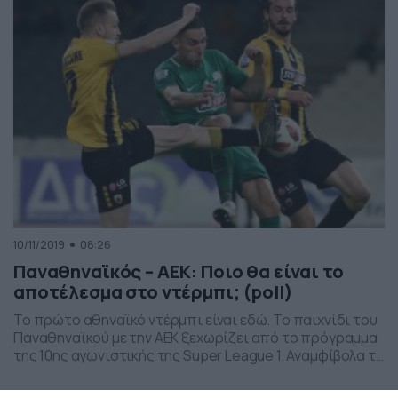
κάθε φορά που ακούγεται […]
10/11/2019
08:26
Παναθηναϊκός – ΑΕΚ: Ποιο θα είναι το
αποτέλεσμα στο ντέρμπι; (poll)
Το πρώτο αθηναϊκό ντέρμπι είναι εδώ. Το παιχνίδι του
Παναθηναϊκού με την ΑΕΚ ξεχωρίζει από το πρόγραμμα
της 10ης αγωνιστικής της Super League 1. Αναμφίβολα το
ματς θεωρείται ντέρμπι και αναμένεται να έχει όλα τα
στοιχεία που… συνοδεύουν ένα τέτοιο παιχνίδι. Οι