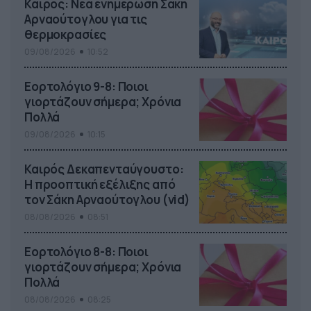
Καιρός: Νέα ενημέρωση Σάκη
Αρναούτογλου για τις
θερμοκρασίες
09/08/2026
10:52
Εορτολόγιο 9-8: Ποιοι
γιορτάζουν σήμερα; Χρόνια
Πολλά
09/08/2026
10:15
Καιρός Δεκαπενταύγουστο:
Η προοπτική εξέλιξης από
τον Σάκη Αρναούτογλου (vid)
08/08/2026
08:51
Εορτολόγιο 8-8: Ποιοι
γιορτάζουν σήμερα; Χρόνια
Πολλά
08/08/2026
08:25