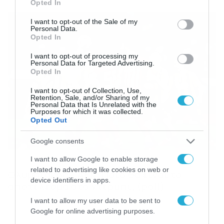
Opted In
κόντρα στους Πρωταθλητές Γερμανίας, λίγες μέρες μετά
use your data for below specified purposes in below Google
την ήττα τους 3-2 στο «Γ. Καραϊσκάκης» από τους
consent section.
I want to opt-out of the Sale of my
Βαυαρούς για την 3η αγωνιστική των ομίλων της
Personal Data.
κορυφαίας ευρωπαϊκής […]
Opted In
I want to opt-out of processing my
Personal Data for Targeted Advertising.
Opted In
I want to opt-out of Collection, Use,
Retention, Sale, and/or Sharing of my
Personal Data that Is Unrelated with the
Purposes for which it was collected.
Opted Out
Google consents
I want to allow Google to enable storage
27/10/2019
11:42
related to advertising like cookies on web or
Ολυμπιακός – ΑΕΚ: Ποιο θα είναι το
device identifiers in apps.
αποτέλεσμα στο ντέρμπι; (poll)
I want to allow my user data to be sent to
Ο Ολυμπιακός υποδέχεται την ΑΕΚ στο ντέρμπι της 8ης
αγωνιστικής της Super League 1. Οι «ερυθρόλευκοι»
Google for online advertising purposes.
φιλοξενούν την Ένωση στο «Γ. Καραϊσκάκης», το