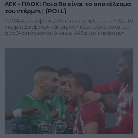
ΑΕΚ – ΠΑΟΚ: Ποιο θα είναι το αποτέλεσμα
του ντέρμπι; (POLL)
Το ΟΑΚΑ… στις φλόγες! Μπείτε και ψηφίστε στο POLL. Το
ντέρμπι Δικεφάλων πάντα μαγνητίζει τα βλέμματα του
φίλαθλου κόσμου και δικαίως κλέβει την παράσταση
από το σημερινό πρόγραμμα της 5ης αγωνιστικής της
Superleague. ΑΕΚ και ΠΑΟΚ θα δώσουν τη δική τους
«μάχη» απόψε σε ένα κατάμεστο ΟΑΚΑ ((19:30,
NovaSports1HD), με την Ένωση να θέλει τη […]