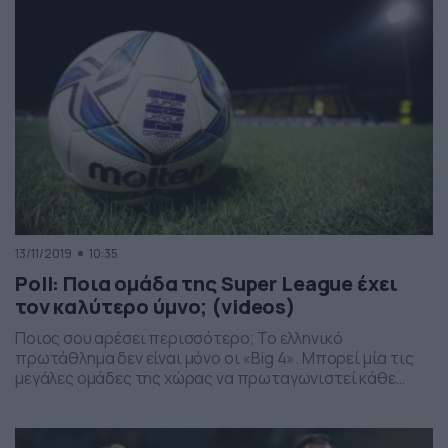
εξαντλήσουν τις λίγες […]
13/11/2019
10:35
Poll: Ποια ομάδα της Super League έχει
τον καλύτερο ύμνο; (videos)
Ποιος σου αρέσει περισσότερο; Το ελληνικό
πρωτάθλημα δεν είναι μόνο οι «Big 4». Μπορεί μία τις
μεγάλες ομάδες της χώρας να πρωταγωνιστεί κάθε
χρόνο, όμως δεν πρέπει να ξεχνάμε και την προσπάθεια
των «μικρών». Τώρα όμως δεν θα γράψουμε για τη
δυναμική των συλλόγων αλλά για τον ύμνο. Τον ήχο που