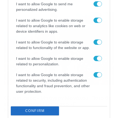
απόγευμα της Κυριακής (27/10) σ’ ένα ματς που η νίκη
I want to allow Google to send me
δεν έχει μόνο βαθμολογικό όφελος, αλλά και λόγους
personalized advertising.
γοήτρου για τον νικητή. Οι Πειραιώτες παραμένουν
αήττητοι στις πρώτες στροφές του νέου μαραθωνίου,
I want to allow Google to enable storage
[…]
related to analytics like cookies on web or
device identifiers in apps.
I want to allow Google to enable storage
related to functionality of the website or app.
I want to allow Google to enable storage
related to personalization.
I want to allow Google to enable storage
related to security, including authentication
functionality and fraud prevention, and other
22/10/2019
07:30
user protection.
Ολυμπιακός – Μπάγερν Μονάχου: Ποιο θα
είναι το αποτέλεσμα στο «Γ.
Καραϊσκάκης»; (poll)
CONFIRM