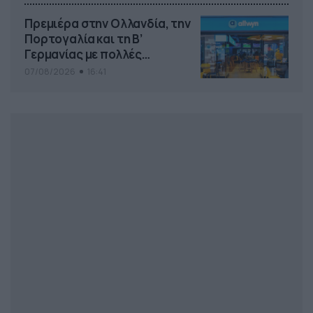
Πρεμιέρα στην Ολλανδία, την
Πορτογαλία και τη Β’
Γερμανίας με πολλές
στοιχηματικές επιλογές από
07/08/2026
16:41
το ΠΑΜΕ ΣΤΟΙΧΗΜΑ