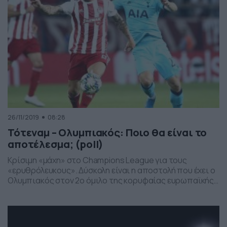
26/11/2019
08:28
Τότεναμ – Ολυμπιακός: Ποιο θα είναι το
αποτέλεσμα; (poll)
Κρίσιμη «μάχη» στο Champions League για τους
«ερυθρόλευκους». Δύσκολη είναι η αποστολή που έχει ο
Ολυμπιακός στον 2ο όμιλο της κορυφαίας ευρωπαϊκής
διασυλλογικής διοργάνωσης, μια και αντιμετωπίζει την
Τότεναμ του Ζοσέ Μουρίνιο στο Λονδίνο, στο πλαίσιο
της 5ης αγωνιστικής. Οι Πειραιώτες χρειάζονται ένα
θετικό αποτέλεσμα, ει δυνατόν τη νίκη, ούτως ώστε να