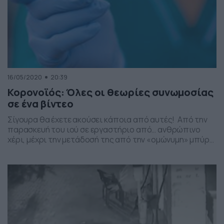
16/05/2020
20:39
Κορονοϊός: Όλες οι θεωρίες συνωμοσίας
σε ένα βίντεο
Σίγουρα θα έχετε ακούσει κάποια από αυτές! Από την
παρασκευή του ιού σε εργαστήριο από… ανθρώπινο
χέρι, μέχρι την μετάδοσή της από την «ομώνυμη» μπύρα
αλλά και την εμπλοκή της… Μαντόνα! Όλες οι θεωρίες
συνωμοσίας που έχουν ακουστεί για την -αρχική-
εξάπλωση της πανδημίας, σε ένα βίντεο, που
επιμελήθηκε η ομάδα της εκπομπής «Αυτός και […]