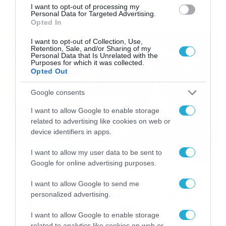
πως να στείλει μήνυμα. Η γιαγιά Αργυρώ, έγραψε ένα
I want to opt-out of processing my
Personal Data for Targeted Advertising.
σημείωμα στην περίπτωση που την σταματήσουν για
Opted In
έλεγχο οι αστυνομικοί και έτσι μετά από 1,5 καραντίνας
βγήκε από το σπίτι της για να πάει στην κόρη της. Τι […]
I want to opt-out of Collection, Use,
Retention, Sale, and/or Sharing of my
Personal Data that Is Unrelated with the
Purposes for which it was collected.
Opted Out
Google consents
I want to allow Google to enable storage
related to advertising like cookies on web or
device identifiers in apps.
I want to allow my user data to be sent to
Google for online advertising purposes.
16/04/2020
11:42
I want to allow Google to send me
Ξεκαρδιστικό: Πώς βιώνει η Ελληνίδα
personalized advertising.
μάνα την καραντίνα (video)
I want to allow Google to enable storage
Εν μέσω πανδημίας, η Ελληνίδα μάνα βρίσκει τη… λύση!
related to analytics like cookies on web or