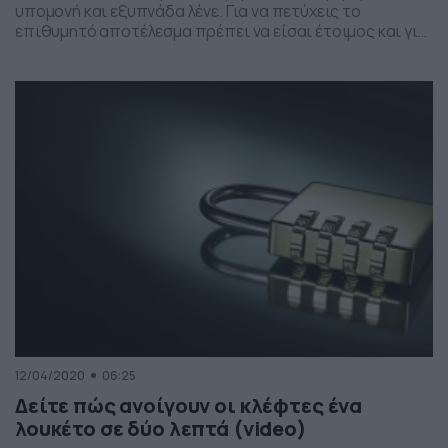
υπομονή και εξυπνάδα λένε. Για να πετύχεις το
επιθυμητό αποτέλεσμα πρέπει να είσαι έτοιμος και για
την αποτυχία. Στις μέρες μας όλο και περισσότεροι
ψαράδες προσπαθούν να βρουν νέους τρόπους αλιείας,
οι οποίοι θα ανεβάσουν κατακόρυφα τις επιδόσεις
τους. Έτσι η νέα τάση έρχεται από… αέρος. […]
12/04/2020
06:25
Δείτε πώς ανοίγουν οι κλέφτες ένα
λουκέτο σε δύο λεπτά (video)