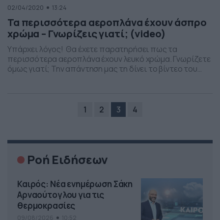
02/04/2020
13:24
Τα περισσότερα αεροπλάνα έχουν άσπρο
χρώμα – Γνωρίζεις γιατί; (video)
Υπάρχει λόγος! Θα έχετε παρατηρήσει πως τα
περισσότερα αεροπλάνα έχουν λευκό χρώμα. Γνωρίζετε
όμως γιατί; Την απάντηση μας τη δίνει το βίντεο του
Tech Insider. Σύμφωνα με αυτο, τα αεροπλάνο βάφονται
λευκά ή σε ανοιχτά χρώματα για να μην απορροφούν τον
ήλιο. Έτσι, μειώνονται οι πιθανότητες αύξησης της
θερμοκρασίας του και παράλληλα των υλικών ζημιών […]
1
2
3
4
Ροή Ειδήσεων
Καιρός: Νέα ενημέρωση Σάκη
Αρναούτογλου για τις
θερμοκρασίες
09/08/2026
10:52