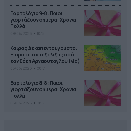
Εορτολόγιο 9-8: Ποιοι
γιορτάζουν σήμερα; Χρόνια
Πολλά
09/08/2026
10:15
Καιρός Δεκαπενταύγουστο:
Η προοπτική εξέλιξης από
τον Σάκη Αρναούτογλου (vid)
08/08/2026
08:51
Εορτολόγιο 8-8: Ποιοι
γιορτάζουν σήμερα; Χρόνια
Πολλά
08/08/2026
08:25