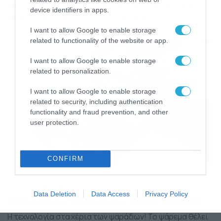
Είναι απλά τρόπος για να περάσει την καραντίνα, ή…
device identifiers in apps.
βγάζει απωθημένα; Η συγκεκριμένη μάνα στο πρώτο
βίντεο δείχνει να απολαμβάνει το… βάπτισμα των
I want to allow Google to enable storage
παιδιών της στο αλεύρι, ενώ η δεύτερη, φαίνεται πως…
related to functionality of the website or app.
το ‘χει με την οδήγηση στο σπίτι! Δείτε το απολαυστικό
βίντεο που έχει γίνει […]
I want to allow Google to enable storage
related to personalization.
I want to allow Google to enable storage
related to security, including authentication
functionality and fraud prevention, and other
user protection.
CONFIRM
13/04/2020
12:46
Data Deletion
Data Access
Privacy Policy
Νέα «μόδα»: Ψάρεμα με… drone (videos)
Η τεχνολογία στα χέρια των ψαράδων! Το ψάρεμα θέλει