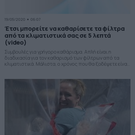
19/05/2020
06:07
Έτσι μπορείτε να καθαρίσετε τα φίλτρα
από τα κλιματιστικά σας σε 5 λεπτά
(video)
Συμβουλές για γρήγορο καθάρισμα. Απλή είναι η
διαδικασία για τον καθαρισμό των φίλτρων από τα
κλιματιστικά. Μάλιστα, ο χρόνος που θα ξοδέψετε είναι
μόλις πέντε λεπτά και στην συνέχεια θα μπορέσετε να
χρησιμοποιήσετε την συσκευή σας για την χρήση που
θέλετε να κάνετε. Όπως μπορείτε να δείτε και στο
βίντεο, αυτά που θα χρειαστείτε είναι […]