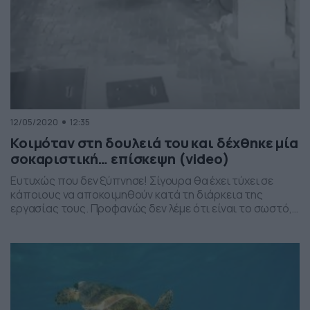
12/05/2020
12:35
Κοιμόταν στη δουλειά του και δέχθηκε μία
σοκαριστική… επίσκεψη (video)
Ευτυχώς που δεν ξύπνησε! Σίγουρα θα έχει τύχει σε
κάποιους να αποκοιμηθούν κατά τη διάρκεια της
εργασίας τους. Προφανώς δεν λέμε ότι είναι το σωστό,
αλλά θα έχει συμβεί. Στο βίντεο θα δείτε έναν άνδρα ο
οποίος κοιμόταν στο βενζινάδικο που εργαζόταν. Οι
κάμερες ασφαλείας κατέγραψαν μία σοκαριστική…
επίσκεψη κατά τη διάρκεια που εκείνος ξεκουραζόταν.
[…]