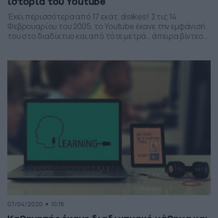
ιστορία του Youtube
Έχει περισσότερα από 17 εκατ. dislikes! Στις 14
Φεβρουαρίου του 2005, το Youtube έκανε την εμφάνισή
του στο διαδίκτυο και από τότε μετρά… άπειρα βίντεο.
Ένας όμως συγκεκριμένο, έχει μπει στο Βιβλίο των
Ρεκόρ Γκίνες, για το λάθος λόγο. Αυτό είναι το βίντεο με
όνομα «YouTube Rewind 2018: Everyone Controls
Rewind». Τα τελευταία χρόνια το […]
07/04/2020
10:18