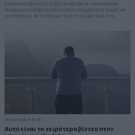
Απίστευτο βίντεο Στο βίντεο θα δείτε πόσο εύκολα
ανοίγουν οι κλέφτες ένα λουκέτο και μάλιστα χωρίς να
το σπάσουν. Αν πιστεύεις πως το λουκέτο με τον
κωδικό είναι πιο ασφαλές, μόλις δεις το βίντεο της
ομάδας MAD Science Hacks, ίσως αναθεωρήσεις. Μόλις
σε 2 λεπτά ανοίγουν το λουκέτο και μάλιστα χωρίς να το
καταστρέψουν! Ακολουθήστε […]
08/04/2020
13:28
Αυτό είναι το χειρότερο βίντεο στην