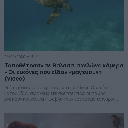
24/04/2020
15:14
Τοποθέτησαν σε θαλάσσια χελώνα κάμερα
– Οι εικόνες που είδαν «μαγεύουν»
(video)
Δείτε μέσα από τα «μάτια» μιας χελώνας Όσοι έχετε
κατοικίδια ίσως να έχετε σκεφτεί πως αυτά μας
βλέπουν και γενικά πως βλέπουν τον κόσμο τριγύρω.
Στο βίντεο αυτό δεν θα δείτε κατοικίδια, αλλά μία
θαλάσσια χελώνας που μας δείχνει τον δικό της κόσμο.
Ερευνητές τοποθέτησαν μία μικρή κάμερα στο καβούκι
της, με σκοπό να καταλάβουν […]