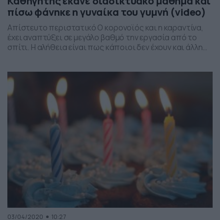
Καθηγητής έκανε διαδικτυακό μάθημα και
πίσω φάνηκε η γυναίκα του γυμνή (video)
Απίστευτο περιστατικό Ο κορονοϊός και η καραντίνα,
έχει αναπτύξει σε μεγάλο βαθμό την εργασία από το
σπίτι. Η αλήθεια είναι πως κάποιοι δεν έχουν και άλλη
επιλογή και έτσι συνεχίζουν κανονικά τα καθήκοντά
τους μέσω internet. Ένας από αυτούς είναι ο καθηγητής
που θα δείτε στο βίντεο. Ο εκπαιδευτικός έκανε online
το μάθημά του, όταν […]
03/04/2020
10:27