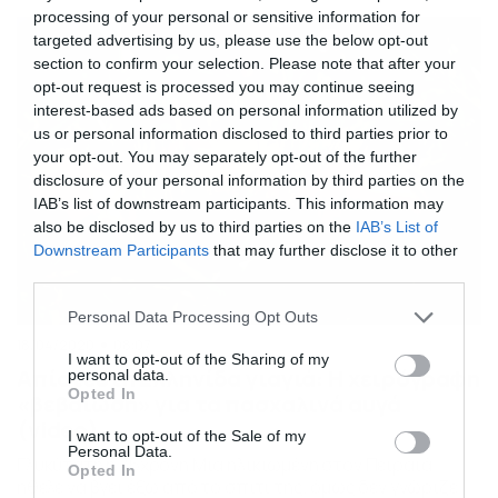
Την απάντηση θα σας τη δώσει το βίντεο… Ακολουθήστε
processing of your personal or sensitive information for
το Dokari και στο κανάλι μας στο YouTube. Διαβάστε
targeted advertising by us, please use the below opt-out
όλες τις ειδήσεις.
section to confirm your selection. Please note that after your
opt-out request is processed you may continue seeing
interest-based ads based on personal information utilized by
us or personal information disclosed to third parties prior to
your opt-out. You may separately opt-out of the further
disclosure of your personal information by third parties on the
IAB’s list of downstream participants. This information may
also be disclosed by us to third parties on the
IAB’s List of
Downstream Participants
that may further disclose it to other
third parties.
Please note that this website/app uses one or more Google
Personal Data Processing Opt Outs
services and may gather and store information including but
18/04/2020
08:07
not limited to your visit or usage behaviour. You may click to
I want to opt-out of the Sharing of my
Απίστευτη Ελληνίδα γιαγιά: Η χειρόγραφη
personal data.
grant or deny consent to Google and its third-party tags to
Opted In
«βεβαίωση» για τα πασχαλινά αυγά
use your data for below specified purposes in below Google
(video)
consent section.
I want to opt-out of the Sale of my
Personal Data.
Γλυκύτατη η 76χρονη Μία ηλικιωμένη στον Πειραιά
Opted In
ήθελε να βγει έξω από το σπίτι της, όμως δεν γνώριζε