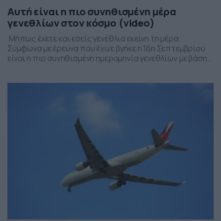
Αυτή είναι η πιο συνηθισμένη μέρα
γενεθλίων στον κόσμο (video)
Μήπως έχετε και εσείς γενέθλια εκείνη τη μέρα;
Σύμφωνα με έρευνα που έγινε βγήκε η 16η Σεπτεμβρίου
είναι η πιο συνηθισμένη ημερομηνία γενεθλίων με βάση
στοιχεία του πανεπιστημίου Xάρβαρντ. Η έρευνα έγινε
με συγκέντρωση δεδομένων γεννήσεων από το 1973 ως
το 1999 στις Η.Π.Α. και τη δημοσίευσε ο Independent. Η
δεύτερη πιο δημοφιλής […]