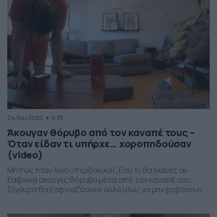
24/04/2020
11:35
Άκουγαν θόρυβο από τον καναπέ τους –
Όταν είδαν τι υπήρχε… χοροπηδούσαν
(video)
Μήπως ήταν λίγο υπερβολικοί; Εσύ τι θα έκανες αν
ξαφνικά άκουγες θόρυβο μέσα από τον καναπέ σου;
Σίγουρα θα ξαφνιαζόσουν αλλά ίσως να μην φοβόσουν
τόσο πολύ όπως το ζευγάρι που θα δείτε. Σε σπίτι του
Raleigh στη Βόρεια Καρολίνα, το ζευγάρι άκουγε κάτι