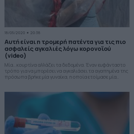
18/05/2020
20:38
Αυτή είναι η τρομερή πατέντα για τις πιο
ασφαλείς αγκαλιές λόγω κορονοϊού
(video)
Μία… κουρτίνα αλλάζει τα δεδομένα. Έναν ευφάνταστο
τρόπο για να μπορέσει να αγκαλιάσει τα αγαπημένα της
πρόσωπα βρήκε μία γυναίκα, η οποία ετοίμασε μία
κουρτίνα από πλαστικό, η οποία με τις κατάλληλες…
υποδοχές μπορεί να προσφέρει τις πιο ασφαλείς
αγκαλιές. Όπως μπορείτε να δείτε και στο βίντεο, η
γυναίκα από το Οντάριο του Καναδά ετοίμασε […]