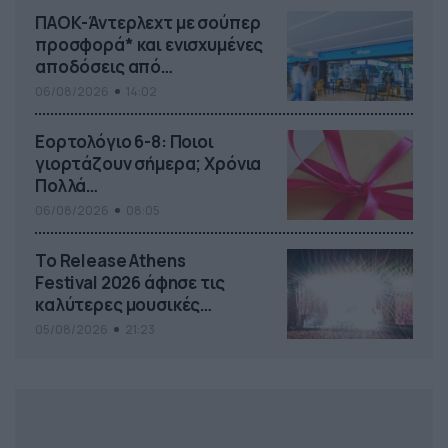
ΠΑΟΚ-Άντερλεχτ με σούπερ
προσφορά* και ενισχυμένες
αποδόσεις από
το Pamestoixima.gr
06/08/2026
14:02
Εορτολόγιο 6-8: Ποιοι
γιορτάζουν σήμερα; Χρόνια
Πολλά…
06/08/2026
08:05
Το Release Athens
Festival 2026 άφησε τις
καλύτερες μουσικές
αναμνήσεις
05/08/2026
21:23