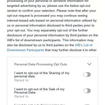
να την… σώσει. Το περιστατικό έλαβε χώρα στην πόλη
processing of your personal or sensitive information for
Χαλ της Αγγλίας και πρωταγωνίστρια ήταν […]
targeted advertising by us, please use the below opt-out
section to confirm your selection. Please note that after your
opt-out request is processed you may continue seeing
interest-based ads based on personal information utilized by
us or personal information disclosed to third parties prior to
your opt-out. You may separately opt-out of the further
disclosure of your personal information by third parties on the
IAB’s list of downstream participants. This information may
also be disclosed by us to third parties on the
IAB’s List of
Downstream Participants
that may further disclose it to other
third parties.
Please note that this website/app uses one or more Google
Personal Data Processing Opt Outs
01/10/2020
16:42
services and may gather and store information including but
not limited to your visit or usage behaviour. You may click to
I want to opt-out of the Sharing of my
Πήγε να κατέβει σκάλες με μηχανή αλλά
personal data.
grant or deny consent to Google and its third-party tags to
την πάτησε άσχημα (video)
Opted In
use your data for below specified purposes in below Google
Μάλλον δεν το είχε σκεφτεί καλά. Αρνητική εξέλιξη είχε
consent section.
I want to opt-out of the Sale of my
για έναν νεαρό άνδρα η απόφασή του να πάρει το
Personal Data.
μηχανάκι του και να κατέβει τις κυλιόμενες σκάλες που
Opted In
βρήκε μπροστά του. Μάλιστα, αυτό που έπαθε τον