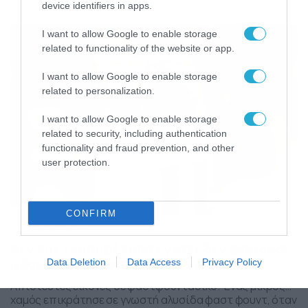
άνδρα να κάνει πρόταση γάμου στην αγαπημένη του,
device identifiers in apps.
αλλά κατέληξε να πέφτει στην λίμνη. Όπως μπορείτε να
δείτε και στο βίντεο, ο άνδρας βρίσκεται στην όχθη της
I want to allow Google to enable storage
λίμνης, μπροστά από μία […]
related to functionality of the website or app.
I want to allow Google to enable storage
related to personalization.
I want to allow Google to enable storage
related to security, including authentication
functionality and fraud prevention, and other
user protection.
CONFIRM
22/09/2020
15:41
Δεν την εξυπηρέτησαν γιατί δεν φορούσε
μάσκα και τα έσπασε όλα (video)
Data Deletion
Data Access
Privacy Policy
Απίστευτες εικόνες σε φαστφουντάδικο. Ένας μικρός…
χαμός επικράτησε σε γνωστή αλυσίδα φαστ φουντ, όταν