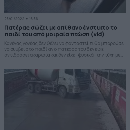
25/01/2022
16:56
Πατέρας σώζει με απίθανο ένστικτο το
παιδί του από μοιραία πτώση (vid)
Κανένας γονέας δεν θέλει να φανταστεί τι θα μπορούσε
να συμβεί στο παιδί αν ο πατέρας του δεν είχε
αντιδράσει ακαριαία και δεν είχε -φυσικά- την τύχη με
το μέρος του… Το γύρο του κόσμου κάνει το βίντεο από
κάμερα ασφαλείας που κατέγραψε τη στιγμή που ένας
πατέρας κατορθώνει με τύχη και το ένστικτό του […]