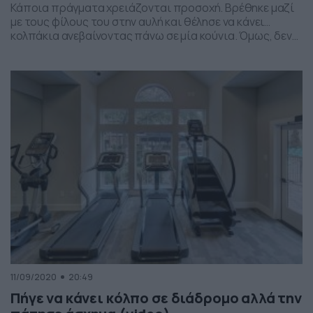
Κάποια πράγματα χρειάζονται προσοχή. Βρέθηκε μαζί
με τους φίλους του στην αυλή και θέλησε να κάνει…
κολπάκια ανεβαίνοντας πάνω σε μία κούνια. Όμως, δεν
πρόκειται για μία… απλή κούνια, αλλά για μία
μεγαλύτερη. Έτσι, ο… πρωταγωνιστής της ιστορίας
βρέθηκε στο κέντρο της κούνιας και ζήτησε από τους
φίλους του να την γυρίσουν, προκειμένου να αρχίσει […]
11/09/2020
20:49
Πήγε να κάνει κόλπο σε διάδρομο αλλά την