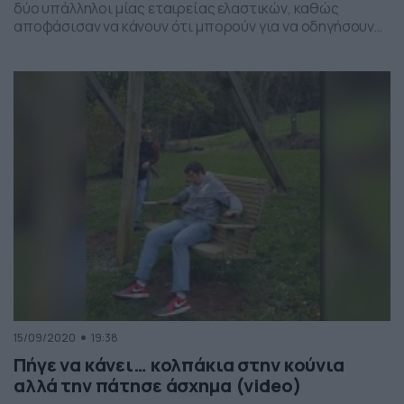
δύο υπάλληλοι μίας εταιρείας ελαστικών, καθώς
αποφάσισαν να κάνουν ότι μπορούν για να οδηγήσουν
το αφεντικό τους στα άκρα και να πάρει την απόφαση
να τους απολύσει. Μάλιστα, σύμφωνα με τα όσα
αναφέρουν στα social media, οι προσπάθειές τους δεν
πρόκειται να… σταματήσουν με τίποτα, καθώς […]
15/09/2020
19:38
Πήγε να κάνει… κολπάκια στην κούνια
αλλά την πάτησε άσχημα (video)