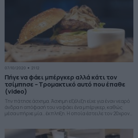
07/10/2020
21:12
Πήγε να φάει μπέργκερ αλλά κάτι τον
τσίμπησε – Τρομακτικό αυτό που έπαθε
(video)
Την πάτησε άσχημα. Άσχημη εξέλιξη είχε για έναν νεαρό
άνδρα η απόφασή του να φάει ένα μπέργκερ, καθώς
μέσα υπήρχε μία… έκπληξη. Η οποία έστειλε τον 20χρονο
στο νοσοκομείο, προκειμένου να του παρασχεθούν οι
πρώτες βοήθειες. Συγκεκριμένα, ο Κόμπι Φρίμαν
αποφάσισε να απολαύσει ένα μπέργκερ, ωστόσο,
έπειτα από μία δαγκωνιά ένιωσε έναν τρομερό πόνο