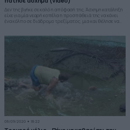
πάτησε άσχημα (video)
Δεν της βγήκε σε καλό η απόφασή της. Άσχημη κατάληξη
είχε για μία νεαρή κοπέλα η προσπάθειά της να κάνει
ένα κόλπο σε διάδρομο τρεξίματος, μια και θέλησε να
ανέβει πάνω και να αρχίσει να τρέχει, την στιγμή που το
μηχάνημα είχε μπει σε φουλ λειτουργία. Όπως μπορείτε
να δείτε και στο βίντεο, η κοπέλα […]
08/09/2020
18:22