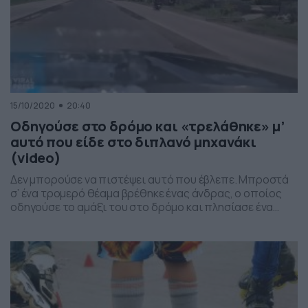
15/10/2020
20:40
Οδηγούσε στο δρόμο και «τρελάθηκε» μ’
αυτό που είδε στο διπλανό μηχανάκι
(video)
Δεν μπορούσε να πιστέψει αυτό που έβλεπε. Μπροστά
σ’ ένα τρομερό θέαμα βρέθηκε ένας άνδρας, ο οποίος
οδηγούσε το αμάξι του στο δρόμο και πλησίασε ένα
μηχανάκι. Μάλιστα, αυτό που είχε πάνω στο δίκυκλο δεν
μπορούσε να το πιστέψει και για τον λόγο αυτό,
αποφάσισε να το αποθανατίσει με το κινητό του
τηλέφωνο. Όπως μπορείτε […]