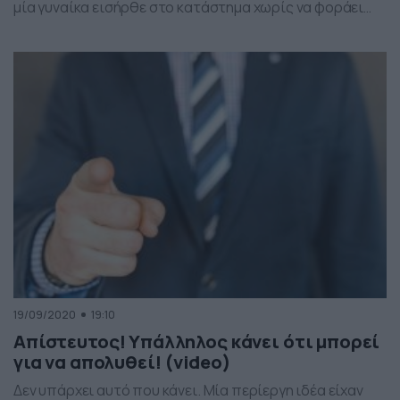
μία γυναίκα εισήρθε στο κατάστημα χωρίς να φοράει
την μάσκα. Μάλιστα, αρνήθηκε να καλύψει το πρόσωπό
της και οι εργαζόμενοι της… γύρισαν την πλάτη.
Φαίνεται πως η συγκεκριμένη κίνηση από το
προσωπικό, ήτοι να μην προχωρήσει στην παραγγελία
που έδινε η […]
19/09/2020
19:10
Απίστευτος! Υπάλληλος κάνει ότι μπορεί
για να απολυθεί! (video)
Δεν υπάρχει αυτό που κάνει. Μία περίεργη ιδέα είχαν