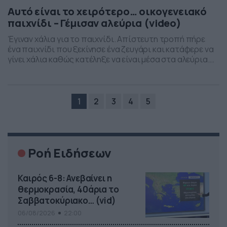
Αυτό είναι το χειρότερο… οικογενειακό
παιχνίδι – Γέμισαν αλεύρια (video)
Έγιναν χάλια για το παιχνίδι. Απίστευτη τροπή πήρε
ένα παιχνίδι που ξεκίνησε ένα ζευγάρι και κατάφερε να
γίνει χάλια καθώς κατέληξε να είναι μέσα στα αλεύρια.
Και να φανταστεί κάποιος πως πρόκειται για το
διάσημο παιχνίδι «Πέτρα, ψαλίδι, χαρτί». Στη νέα…
έκδοση του παιχνιδιού, αυτός που θα χάσει την…
μονομαχία πρέπει να… περάσει μία δοκιμασία, […]
1
2
3
4
5
Ροή Ειδήσεων
Καιρός 6-8: Ανεβαίνει η
θερμοκρασία, 40άρια το
Σαββατοκύριακο… (vid)
06/08/2026
22:00