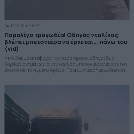
04/12/2021
08:25
Παραλίγο τραγωδία! Οδηγός νταλίκας
βλέπει μπετονιέρα να έρχεται… πάνω του
(vid)
Από θαύμα απέφυγαν τα χειρότερα οι οδηγοί δύο
βαρέων οχημάτων, όταν εκείνος μπετονιέρας έχασε τον
έλεγχο σε παγωμένο δρόμο. Το ατύχημα σημειώθηκε σε
δρόμο της Κίνας και ο οδηγός της νταλίκας πρόλαβε να
την ακινητοποιήσει, βλέποντας τη μπετονιέρα να κάνει…
πατινάζ στο ολισθηρό οδόστρωμα. Δείτε όσα έγιναν
στο βίντεο…