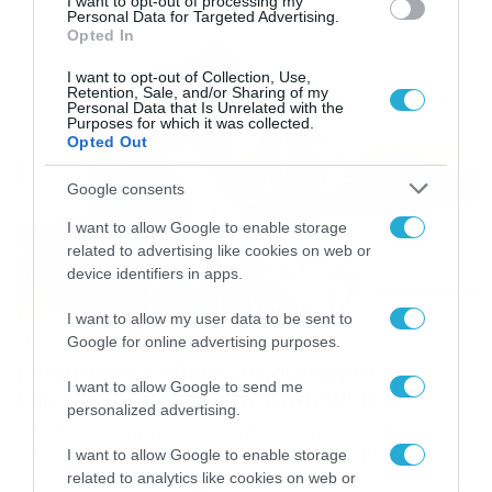
έκανε άμεσα… viral. Όπως μπορείτε να δείτε και στο
I want to opt-out of processing my
Personal Data for Targeted Advertising.
βίντεο, ο άνδρας ήταν μέσα σε εμπορικό κέντρο με το […]
Opted In
I want to opt-out of Collection, Use,
Retention, Sale, and/or Sharing of my
Personal Data that Is Unrelated with the
Purposes for which it was collected.
Opted Out
Google consents
I want to allow Google to enable storage
related to advertising like cookies on web or
device identifiers in apps.
I want to allow my user data to be sent to
28/09/2020
17:42
Google for online advertising purposes.
Επική γκάφα – Πήγε να κάνει πρόταση
I want to allow Google to send me
γάμου αλλά έπεσε στη λίμνη (video)
personalized advertising.
Κατέστρεψε… μία ρομαντική στιγμή. Τον γύρο του
διαδικτύου κάνει τις τελευταίες μέρες ένα βίντεο, το
I want to allow Google to enable storage
οποίο έχει γίνει viral και δείχνει την… προσπάθεια ενός
related to analytics like cookies on web or