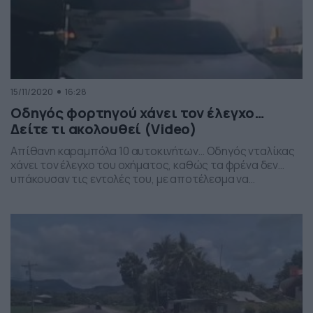
15/11/2020
16:28
Οδηγός φορτηγού χάνει τον έλεγχο…
Δείτε τι ακολουθεί (Video)
Απίθανη καραμπόλα 10 αυτοκινήτων… Οδηγός νταλίκας
χάνει τον έλεγχο του οχήματος, καθώς τα φρένα δεν…
υπάκουσαν τις εντολές του, με αποτέλεσμα να
παρασύρει δέκα οχήματα. Απίθανη καραμπόλα, με τα
προπορευόμενα οχήματα να έχουν σταματήσει σε
κόκκινο φανάρι και την νταλίκα να πέφτει πάνω τους.
Δείτε πώς καταγράφηκε το τροχαίο από κάμερες των
προπορευόμενων οχημάτων.