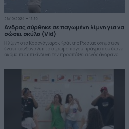
28/10/2024
13:30
Ανδρας σύρθηκε σε παγωμένη λίμνη για να
σώσει σκύλο (Vid)
Η λίμνη στο Κρασνόγιαρσκ Κράι της Ρωσίας σχημάτισε
ένα επικίνδυνο λεπτό στρώμα πάγου πράγμα που έκανε
ακόμα πιο επικίνδυνη την προσπάθεια ενός άνδρα να
σώσει έναν σκύλο, στις 19 Οκτωβρίου. Ο άνδρας
σύρθηκε στον λεπτό πάγο και κατάφερε να βγάλει τον
σκύλο από το νερό στο σημείο που έσπασε ο πάγος.
Ευτυχώς, όλα κύλησαν ομαλά […]