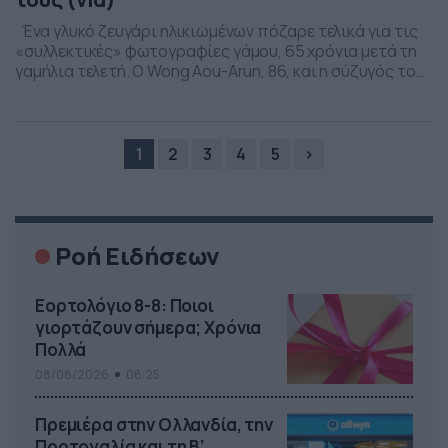
Ένα γλυκό ζευγάρι ηλικιωμένων πόζαρε τελικά για τις
«συλλεκτικές» φωτογραφίες γάμου, 65 χρόνια μετά τη
γαμήλια τελετή. Ο Wong Aou-Arun, 86, και η σύζυγός του
Klin, 85 ετών σήμερα, παντρεύτηκαν το 1957, αλλά δεν
είχαν τότε την ευκαιρία να τραβήξουν φωτογραφίες του
γάμου τους στην επαρχία Suphanburi, στην κεντρική
Ταϊλάνδη. Τελικά, έκαναν το όνειρό […]
1
2
3
4
5
›
Ροή Ειδήσεων
Εορτολόγιο 8-8: Ποιοι
γιορτάζουν σήμερα; Χρόνια
Πολλά
08/08/2026
08:25
Πρεμιέρα στην Ολλανδία, την
Πορτογαλία και τη Β’