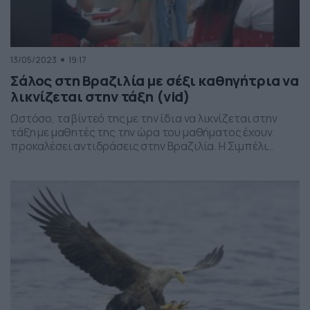
13/05/2023
19:17
Σάλος στη Βραζιλία με σέξι καθηγήτρια να
λικνίζεται στην τάξη (vid)
Ωστόσο, τα βίντεό της με την ίδια να λικνίζεται στην
τάξη με μαθητές της την ώρα του μαθήματος έχουν
προκαλέσει αντιδράσεις στην Βραζιλία. Η Σιμπέλι
Φερέιρα δεν δείχνει, πάντως, να πτοείται και ανεβάζει
τα βίντεο, το ένα μετά το άλλο, με τα περισσότερα να
είναι εξαιρετικά… καυτά. Δείτε το επίμαχο βίντεο που
τραβήχτηκε από μαθητές […]