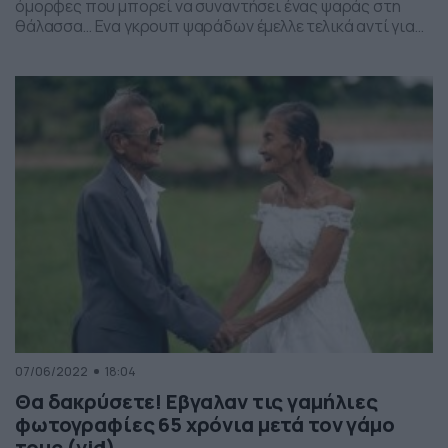
όμορφες που μπορεί να συναντήσει ένας ψαράς στη
θάλασσα… Ενα γκρουπ ψαράδων έμελλε τελικά αντί για
ψάρια να πιάσει το… βίντεο της χρονιάς, αφού
εκατοντάδες δελφίνια θέλησαν να παίξουν το δικό τους
υπέροχο παιχνίδι και να τους προσφέρουν ένα
πανέμορφο, ταυτόχρονα και απίστευτα σπάνιο, θέαμα.
Το […]
07/06/2022
18:04
Θα δακρύσετε! Εβγαλαν τις γαμήλιες
φωτογραφίες 65 χρόνια μετά τον γάμο
τους (vid)