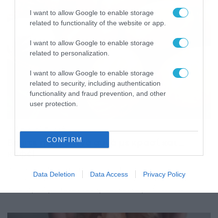
I want to allow Google to enable storage
related to functionality of the website or app.
I want to allow Google to enable storage
related to personalization.
I want to allow Google to enable storage
related to security, including authentication
functionality and fraud prevention, and other
user protection.
07/04/2023
16:24
Βάψτε πασχαλινά αυγά με κρασί και…
CONFIRM
καφέ!
Φέτος τα δικά σας πασχαλινά αυγα θα είναι
Data Deletion
Data Access
Privacy Policy
διαφορετικά και θα τα βάψετε χωρίς χημικές ουσίες.
Πώς; Χρησιμοποιώντας κρασί και καφέ. Δείτε τις
λεπτομέρειες στο βίντεο…