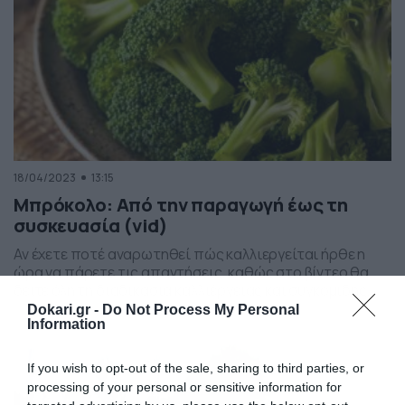
18/04/2023
13:15
Μπρόκολο: Από την παραγωγή έως τη
συσκευασία (vid)
Αν έχετε ποτέ αναρωτηθεί πώς καλλιεργείται ήρθε η
ώρα να πάρετε τις απαντήσεις, καθώς στο βίντεο θα
δείτε όλη τη διαδικασία καλλιέργειας και συγκομιδής
του μπρόκολου. Σε αυτό το συναρπαστικό βίντεο, θα
Dokari.gr -
Do Not Process My Personal
ανακαλύψετε τα εξειδικευμένα μηχανήματα και τις
Information
τεχνικές που χρησιμοποιούνται για την
αποτελεσματική και αποτελεσματική καλλιέργεια και
If you wish to opt-out of the sale, sharing to third parties, or
συγκομιδή του μπρόκολου. Από τα χωράφια μέχρι […]
processing of your personal or sensitive information for