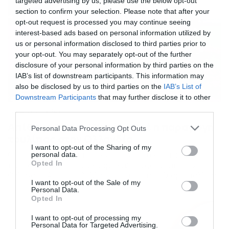
targeted advertising by us, please use the below opt-out
section to confirm your selection. Please note that after your
opt-out request is processed you may continue seeing
interest-based ads based on personal information utilized by
us or personal information disclosed to third parties prior to
your opt-out. You may separately opt-out of the further
disclosure of your personal information by third parties on the
IAB’s list of downstream participants. This information may
also be disclosed by us to third parties on the
IAB’s List of
Downstream Participants
that may further disclose it to other
third parties.
15/04/2023
14:08
Απίθανο βίντεο! Καρέ – καρέ η παραγωγή
Please note that this website/app uses one or more Google
Personal Data Processing Opt Outs
τουλίπας στην Ολλανδία
services and may gather and store information including but
not limited to your visit or usage behaviour. You may click to
I want to opt-out of the Sharing of my
Οι περισσότεροι από τους βολβούς τουλίπας που
personal data.
grant or deny consent to Google and its third-party tags to
Opted In
πωλούνται σε όλο τον κόσμο καλλιεργούνται στην
use your data for below specified purposes in below Google
Ολλανδία. Αυτοί οι βολβοί είναι το αποτέλεσμα πολλών
consent section.
I want to opt-out of the Sale of my
ετών παραγωγής βολβών τουλίπας. Κάθε χρόνο οι
Personal Data.
τουλίπες καλλιεργούνται στην Ολλανδία για να
Opted In
κερδίσουν περισσότερους βολβούς για πώληση. Σχεδόν
κάθε βολβός που φυτεύεται για παραγωγή, μεγαλώνει
I want to opt-out of processing my
μια τουλίπα και αναπτύσσει αρκετούς νέους βολβούς
Personal Data for Targeted Advertising.