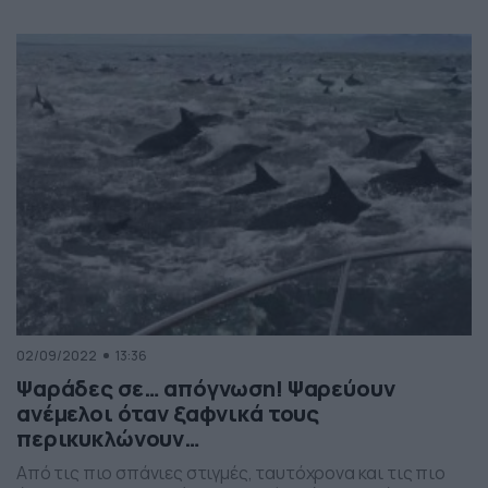
θα δείτε στο βίντεο κόβουν ανάσα και καταγράφηκαν
στη Σκοτία. Δείτε το βίντεο…
02/09/2022
13:36
Ψαράδες σε… απόγνωση! Ψαρεύουν
ανέμελοι όταν ξαφνικά τους
περικυκλώνουν…
Από τις πιο σπάνιες στιγμές, ταυτόχρονα και τις πιο