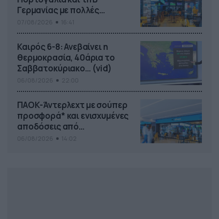
Γερμανίας με πολλές
στοιχηματικές επιλογές από
07/08/2026
16:41
το ΠΑΜΕ ΣΤΟΙΧΗΜΑ
Καιρός 6-8: Ανεβαίνει η
θερμοκρασία, 40άρια το
Σαββατοκύριακο… (vid)
06/08/2026
22:00
ΠΑΟΚ-Άντερλεχτ με σούπερ
προσφορά* και ενισχυμένες
αποδόσεις από
το Pamestoixima.gr
06/08/2026
14:02