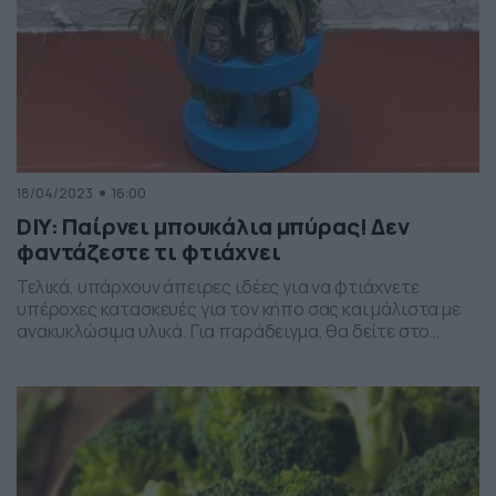
18/04/2023
16:00
DIY: Παίρνει μπουκάλια μπύρας! Δεν
φαντάζεστε τι φτιάχνει
Τελικά, υπάρχουν άπειρες ιδέες για να φτιάχνετε
υπέροχες κατασκευές για τον κήπο σας και μάλιστα με
ανακυκλώσιμα υλικά. Για παράδειγμα, θα δείτε στο
βίντεο πώς μπορείτε από μπουκάλια μπύρας να
φτιάξετε ένα τραπεζάκι για τον κήπο σας. Θα
χρειαστείτε, εκτός από τα άδεια μπουκάλια, τσιμέντο
και άμμο θαλάσσης. Δείτε το βίντεο…