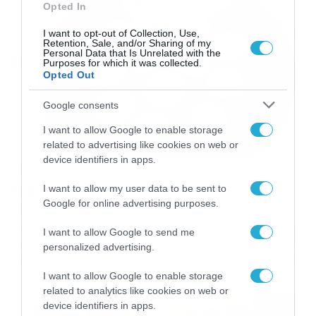
Opted In
[…]
I want to opt-out of Collection, Use,
Retention, Sale, and/or Sharing of my
Personal Data that Is Unrelated with the
Purposes for which it was collected.
Opted Out
Google consents
I want to allow Google to enable storage
related to advertising like cookies on web or
device identifiers in apps.
08/04/2023
13:00
Κόβει ένα αγγούρι σε φέτες και το
I want to allow my user data to be sent to
σκεπάζει με χώμα…
Google for online advertising purposes.
Υπάρχει περίπτωση να προκύψουν αγγουριές αν κόψετε
I want to allow Google to send me
ένα αγγούρι σε φέτες και το βάλετε σε γλάστρα με χώμα;
personalized advertising.
Σύμφωνα με όσα βλέπουμε στο βίντεο είναι εφικτό. Μια
δοκιμή θα μας πείσει…
I want to allow Google to enable storage
related to analytics like cookies on web or
device identifiers in apps.