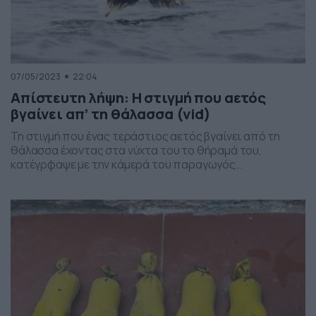
07/05/2023
22:04
Απίστευτη λήψη: Η στιγμή που αετός
βγαίνει απ’ τη θάλασσα (vid)
Τη στιγμή που ένας τεράστιος αετός βγαίνει από τη
θάλασσα έχοντας στα νύχτα του το θήραμά του,
κατέγρφαψε με την κάμερά του παραγωγός
ντοκιμαντέρ. Το βίντεο ανέβηκε στο Twitter και μετρά
ήδη χιλιάδες σχόλια και άπειρα retweet. Είναι
πραγματικά απίθανη η λήψη και η προσπάθεια του
ψαριού να ξεφύγει από τα νύχια του αρπακτικού, δίχως
[…]