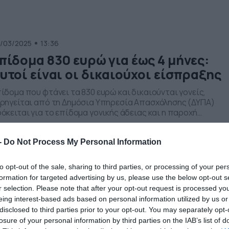
μβούλια της Πανελλήνιας Ομοσπονδίας Συντακτών (ΠΟΕΣΥ)
ι των δημοσιογραφικών Ενώσεων – μελών της (ΕΣΗΕΑ,
ΗΕΜΘ, ΕΣΗΕΠΗΝ, ΕΣΗΕΘΣτΕΕ και […]
/03/2025
13:36
πίδομα 830 ευρώ για έως 4 μήνες:
υτοί είναι οι δικαιούχοι είσπραξης
ίδομα που φτάνει τα 830 ευρώ και δικαιούνται γονείς,
ρηγείται από τη Δημόσια Υπηρεσία Απασχόλησης (ΔΥΠΑ)
όκειται για το επίδομα γονικής άδειας και η παροχή
ρηγείται από τη Δημόσια Υπηρεσία Απασχόλησης (Δ.ΥΠ.Α.) γ
υς πρώτους δύο (2) μήνες γονικής αδείας διάρκειας έως
-
Do Not Process My Personal Information
σσερις (4) μήνες. Δικαιούχοι Δικαιούχοι είναι όλοι οι
γαζόμενοι γονείς ή πρόσωπα που […]
to opt-out of the sale, sharing to third parties, or processing of your per
formation for targeted advertising by us, please use the below opt-out s
/03/2025
07:46
r selection. Please note that after your opt-out request is processed y
ορτολόγιο 6-3: Ποιοι γιορτάζουν
eing interest-based ads based on personal information utilized by us or
disclosed to third parties prior to your opt-out. You may separately opt-
ήμερα; Χρόνια Πολλά…
losure of your personal information by third parties on the IAB’s list of