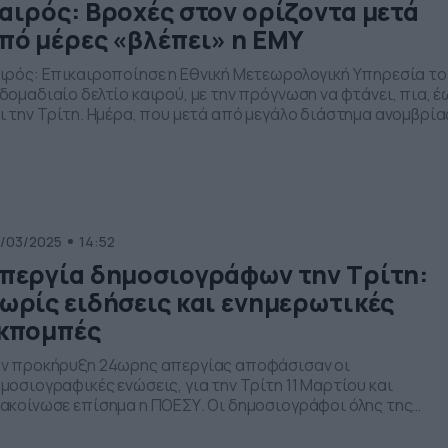
αιρός: Βροχές στον ορίζοντα μετά
πό μέρες «βλέπει» η ΕΜΥ
ιρός: Επικαιροποίησε η Εθνική Μετεωρολογική Υπηρεσία το
δομαδιαίο δελτίο καιρού, με την πρόγνωση να φτάνει, πια, έ
ι την Τρίτη. Ημέρα, που μετά από μεγάλο διάστημα ανομβρία
οβλέπει επιστροφή των βροχοπτώσεων. Αναλυτικά η
όγνωση της Εθνικής Μετεωρολογικής Υπηρεσίας: ΠΡΟΓΝΩΣ
Α ΠΑΡΑΣΚΕΥΗ 07-03-2025 ΓΕΝΙΚΑ ΧΑΡΑΚΤΗΡΙΣΤΙΚΑ Αρχικά
θριος καιρός σε όλη τη χώρα. Από τις μεσημβρινές ώρες […]
/03/2025
14:52
περγία δημοσιογράφων την Τρίτη:
ωρίς ειδήσεις και ενημερωτικές
κπομπές
ν προκήρυξη 24ωρης απεργίας αποφάσισαν οι
μοσιογραφικές ενώσεις, για την Τρίτη 11 Μαρτίου και
ακοίνωσε επίσημα η ΠΟΕΣΥ. Οι δημοσιογράφοι όλης της
ρας διεκδικούν την υπογραφή νέων συλλογικών συμβάσεων
γασίας. Αναλυτικά η ανακοίνωση της ΠΟΕΣΥ: Τα Διοικητικά