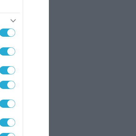
κε
ην
.
ν
ά
ς