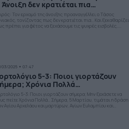
 Άνοιξη δεν κρατιέται πια…
ιρός: Τον ερχομό της άνοιξης προαναγγέλλει ο Τάσος
νιακός, τονίζοντας πως δεν κρατιέται πια… Και ξεκαθαρίζε
ς πρέπει για φέτος να ξεχάσουμε τις ψυχρές εισβολές…
χεται, τονίζει ο έμπειρος μετεωρολόγος του ΑΝΤ1, καθώς τα
όμενα 24ωρα ο υδράργυρος θα πάρει την… ανηφόρα
άνοντας ή και ξεπερνώντας ακόμα και τους 20-22 βαθμούς
λσίου. Λίγες βροχές σήμερα […]
/03/2025
07:47
ορτολόγιο 5-3: Ποιοι γιορτάζουν
ήμερα; Χρόνια Πολλά…
ρτολόγιο 5-3: Ποιοι γιορτάζουν σήμερα; Μην ξεχάσετε να
υς πείτε Χρόνια Πολλά… Σήμερα, 5 Μαρτίου, τιμάται η δράση
ν Αγίου Αρχελάου και μαρτύρων, Αγίων Ευλαμπίου και
λογίου, Αγίου Κόνωνος. Ως εκ τούτου, γιορτάζουν σήμερα οι:
χέλαος, Ευλόγιος, Ευλογής, Ευλογία, Ευλογούλα, Ευλογίτσα,
όνων.