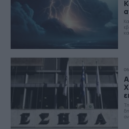
Κ
α
Κα
εβ
κα
πρ
πρ
ΓΙ
αί
06
Α
Χ
ε
Τη
δη
αν
χώ
ερ