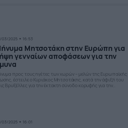
/03/2025
16:53
ήνυμα Μητσοτάκη στην Ευρώπη για
ήψη γενναίων αποφάσεων για την
μυνα
νυμα προς τους ηγέτες των χωρών – μελών της Ευρωπαϊκής
ωσης, έστειλε ο Κυριάκος Μητσοτάκης, κατά την άφιξή του
ις Βρυξέλλες για την έκτακτη σύνοδο κορυφής για την
φάλεια και την Ουκρανία. Το μήνυμα ότι έχει έλθει η ώρα τω
γάλων αποφάσεων για την Ευρωπαική Ένωση ως προς την
ίσχυση της συλλογικής ευρωπαϊκής άμυνας καθώς […]
/03/2025
16:01