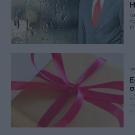
Η
Κα
Αρ
πω
Ερ
επ
φτ
Κε
05
Ε
σ
Εο
το
τω
Ευ
Αρ
Κ