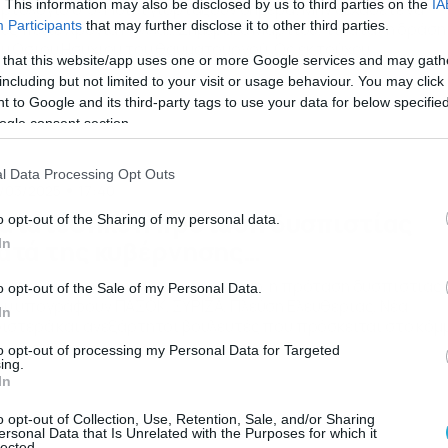
. This information may also be disclosed by us to third parties on the
IA
ρτολόγιο 6-3: Ποιοι γιορτάζουν σήμερα; Μην ξεχάσετε να
Participants
that may further disclose it to other third parties.
υς πείτε Χρόνια Πολλά… Σήμερα, 6 Μαρτίου, τιμάται η δράση
υ Οσίου Ησυχίου του θαυματουργού. Ως εκ τούχου,
 that this website/app uses one or more Google services and may gath
ορτάζουν σήμερα οι: Ησύχιος, Ησύχης, Ησυχία.
including but not limited to your visit or usage behaviour. You may click 
 to Google and its third-party tags to use your data for below specifi
ogle consent section.
l Data Processing Opt Outs
/03/2025
17:40
ατατέθηκε η πρόταση δυσπιστίας
o opt-out of the Sharing of my personal data.
ατά της κυβέρνησης…
In
τατέθηκε από τον Νίκο Ανδρουλάκη, η πρόταση δυσπιστίας
o opt-out of the Sale of my Personal Data.
υ υπογράφουν ΠΑΣΟΚ, ΣΥΡΙΖΑ, Πλεύση Ελευθερίας, Νέα
In
ιστερά και ανεξάρτητοι βουλευτές που πρόσκειται στο κόμ
σσελάκη, κατά της κυβέρνησης. Αν και αρχικά αναμενόταν η
to opt-out of processing my Personal Data for Targeted
όταση να υποβληθεί μετά το τέλος της συζήτησης για τα
ing.
In
μπη, ο Νίκος Ανδρουλάκης την υπέβαλλε πριν ξεκινήσει η
υτερολογία του πρωθυπουργού, για […]
o opt-out of Collection, Use, Retention, Sale, and/or Sharing
ersonal Data that Is Unrelated with the Purposes for which it
lected.