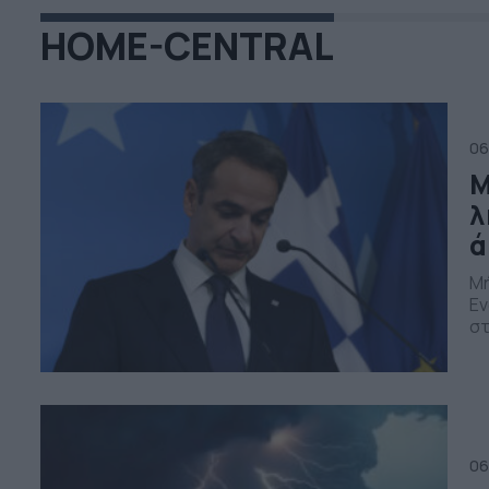
HOME-CENTRAL
06
Μ
λ
ά
Μή
Εν
στ
ασ
με
εν
06