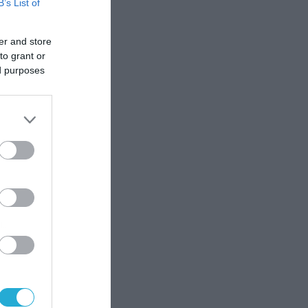
B’s List of
er and store
to grant or
ed purposes
μα