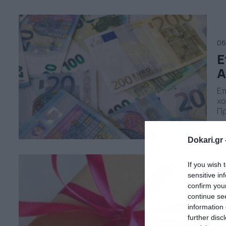
Συ
κα
ΕΣ
06
Ε
Α
Επ
χο
Πρ
χο
το
Dokari.gr 
τέ
ερ
If you wish 
sensitive in
06
confirm you
Ε
continue se
information 
σ
further disc