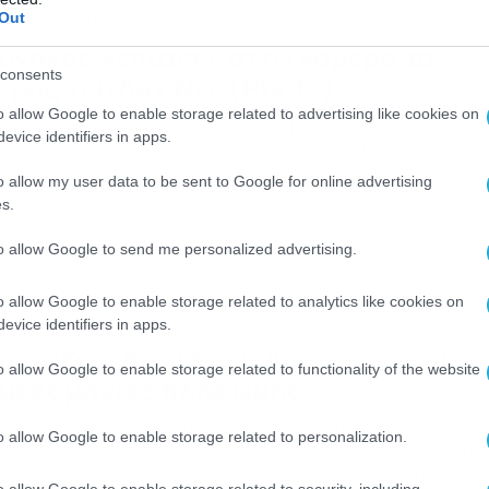
Out
/03/2025
15:51
υνηγός «έπιασε» στην κάμερα το
consents
έρας του Λοχ Νες (Photo)
o allow Google to enable storage related to advertising like cookies on
 Τέρας του Λοχ Νες, η θρυλική Νέσι, φαίνεται πως εντοπίστη
evice identifiers in apps.
’ ακόμη μια φορά, στην ίσως πιο «καθαρή» λήψη
τογραφικού φακού που έχει υπάρξει έως σήμερα. Κηνυγός
o allow my user data to be sent to Google for online advertising
υ τέρατος του Λοχ Νες, ισχυρίζεται πως το έχει «πιάσει» στ
s.
ρυφαία λήψη έως σήμερα, στα παγωμένα νερά της λίμνης Νες
κηνυγός ισχυρίζεται πως εντόπισε μία […]
to allow Google to send me personalized advertising.
o allow Google to enable storage related to analytics like cookies on
/03/2025
14:31
evice identifiers in apps.
υντάξεις Απριλίου: Αυτές είναι οι
o allow Google to enable storage related to functionality of the website
μερομηνίες πληρωμής
ντάξεις Απριλίου: Οι ημερομηνίες πληρωμής των συντάξεω
o allow Google to enable storage related to personalization.
ριλίου για τους συνταξιούχους όλων των ταμείων. Αναλυτικ
 ημερομηνίες πληρωμής όλων των συντάξεων: Οι ημερομηνίε
o allow Google to enable storage related to security, including