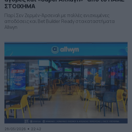
ΣΤΟΙΧΗΜΑ
Παρί Σεν Ζερμέν-Άρσεναλ με πολλές ενισχυμένες
αποδόσεις και Bet Builder Ready στα καταστήματα
Allwyn
28/05/2026
22:42