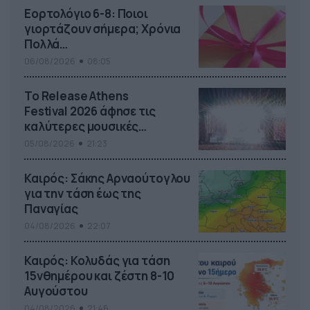
Εορτολόγιο 6-8: Ποιοι
γιορτάζουν σήμερα; Χρόνια
Πολλά…
06/08/2026
08:05
Το Release Athens
Festival 2026 άφησε τις
καλύτερες μουσικές
αναμνήσεις
05/08/2026
21:23
Καιρός: Σάκης Αρναούτογλου
για την τάση έως της
Παναγίας
04/08/2026
22:07
Καιρός: Κολυδάς για τάση
15νθημέρου και ζέστη 8-10
Αυγούστου
04/08/2026
21:46