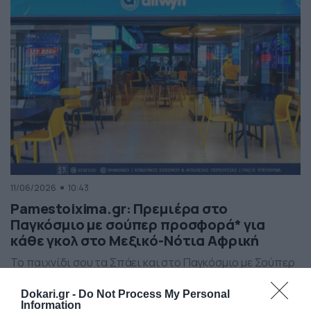
11/06/2026
10:43
Pamestoixima.gr: Πρεμιέρα στο
Παγκόσμιο με σούπερ προσφορά* για
κάθε γκολ στο Μεξικό-Νότια Αφρική
Το παιχνίδι σου τα Σπάει και στο Παγκόσμιο με Σούπερ
Προσφορά Γνωριμίας* Χωρίς Κατάθεση!
Dokari.gr -
Do Not Process My Personal
Information