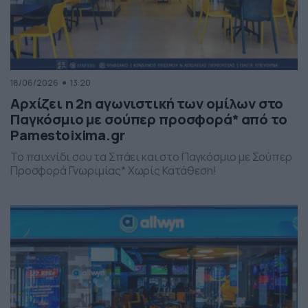
18/06/2026
13:20
Αρχίζει η 2η αγωνιστική των ομίλων στο
Παγκόσμιο με σούπερ προσφορά* από το
Pamestoixima.gr
Το παιχνίδι σου τα Σπάει και στο Παγκόσμιο με Σούπερ
Προσφορά Γνωριμίας* Χωρίς Κατάθεση!