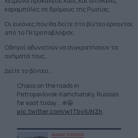
χειμώνα προκάλεσε χάος και απίθανες
καραμπόλες σε δρόμους της Ρωσίας.
Οι εικόνες που θα δείτε στο βίντεο έρχονται
από το Πετροπαβλόφσκ.
Οδηγοί αδυνατούν να συγκρατήσουν τα
οχήματά τους…
Δείτε το βίντεο…
Chaos on the roads in
Petropavlovsk-Kamchatsky, Russia’s
far east today….❄️😬
pic.twitter.com/w1TbvlUNZh
ΔΙΑΒΑΣΤΕ ΕΠΙΣΗΣ