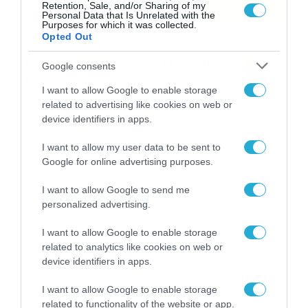
Retention, Sale, and/or Sharing of my
Personal Data that Is Unrelated with the
04/08/2026
22:07
Purposes for which it was collected.
Opted Out
Καιρός: Κολυδάς για τάση
15νθημέρου και ζέστη 8-10
Google consents
Αυγούστου
I want to allow Google to enable storage
04/08/2026
21:46
related to advertising like cookies on web or
device identifiers in apps.
I want to allow my user data to be sent to
Google for online advertising purposes.
I want to allow Google to send me
personalized advertising.
I want to allow Google to enable storage
related to analytics like cookies on web or
device identifiers in apps.
I want to allow Google to enable storage
related to functionality of the website or app.