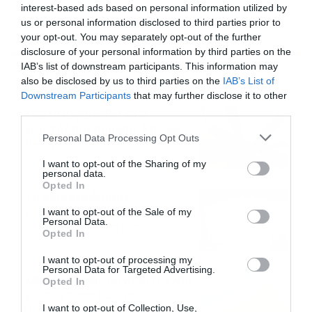
interest-based ads based on personal information utilized by
us or personal information disclosed to third parties prior to
your opt-out. You may separately opt-out of the further
disclosure of your personal information by third parties on the
IAB’s list of downstream participants. This information may
Ροή Ειδήσεων
also be disclosed by us to third parties on the
IAB’s List of
Downstream Participants
that may further disclose it to other
third parties.
Εορτολόγιο 6-8: Ποιοι
γιορτάζουν σήμερα; Χρόνια
Please note that this website/app uses one or more Google
Personal Data Processing Opt Outs
Πολλά…
services and may gather and store information including but
06/08/2026
08:05
not limited to your visit or usage behaviour. You may click to
I want to opt-out of the Sharing of my
personal data.
grant or deny consent to Google and its third-party tags to
Opted In
use your data for below specified purposes in below Google
Το Release Athens
consent section.
Festival 2026 άφησε τις
I want to opt-out of the Sale of my
Personal Data.
καλύτερες μουσικές
Opted In
αναμνήσεις
05/08/2026
21:23
I want to opt-out of processing my
Personal Data for Targeted Advertising.
Καιρός: Σάκης Αρναούτογλου
Opted In
για την τάση έως της
I want to opt-out of Collection, Use,
Παναγίας