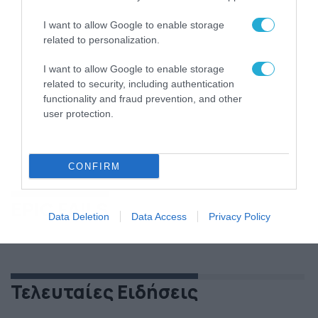
I want to allow Google to enable storage
related to personalization.
I want to allow Google to enable storage
related to security, including authentication
functionality and fraud prevention, and other
user protection.
CONFIRM
EPIC FAILS
Data Deletion
Data Access
Privacy Policy
Τελευταίες Ειδήσεις