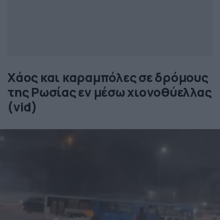
Χάος και καραμπόλες σε δρόμους
της Ρωσίας εν μέσω χιονοθύελλας
(vid)