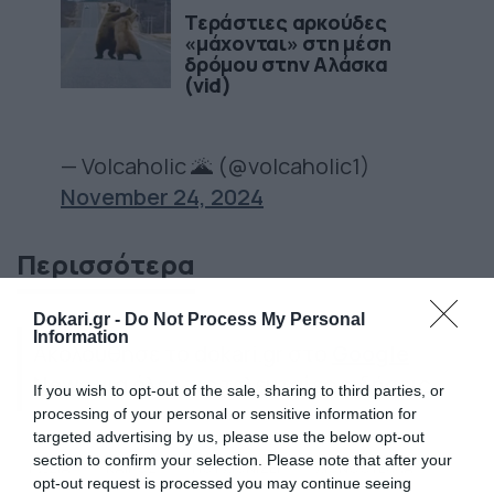
Τεράστιες αρκούδες
«μάχονται» στη μέση
δρόμου στην Αλάσκα
(vid)
— Volcaholic 🌋 (@volcaholic1)
November 24, 2024
Περισσότερα
Dokari.gr -
Do Not Process My Personal
Information
Ακολούθησε το dokari.gr στο
Google
News
για όλες τις τελευταίες ειδήσεις
If you wish to opt-out of the sale, sharing to third parties, or
processing of your personal or sensitive information for
targeted advertising by us, please use the below opt-out
section to confirm your selection. Please note that after your
ΡΩΣΙΑ
ΚΑΙΡΟΣ
ΠΟΥ ΧΙΟΝΙΖΕΙ
ΧΙΟΝΟΘΥΕΛΛΑ
opt-out request is processed you may continue seeing