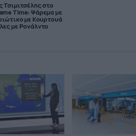
ς Τσιμιτσέλης στο
ame Time: Ψάρεμα με
αριώτικο με Κουρτουά
λες με Ρονάλντο