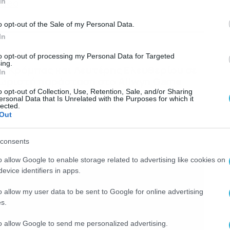
ideo
In
o opt-out of the Sale of my Personal Data.
In
ΕΠΙΣΗΣ
to opt-out of processing my Personal Data for Targeted
ing.
ς Κρόμπας και Λευτέρης Ελευθερίου σε
In
χωριστή παράσταση στο Allwyn Game
o opt-out of Collection, Use, Retention, Sale, and/or Sharing
ersonal Data that Is Unrelated with the Purposes for which it
lected.
Out
consents
o allow Google to enable storage related to advertising like cookies on
evice identifiers in apps.
o allow my user data to be sent to Google for online advertising
s.
to allow Google to send me personalized advertising.