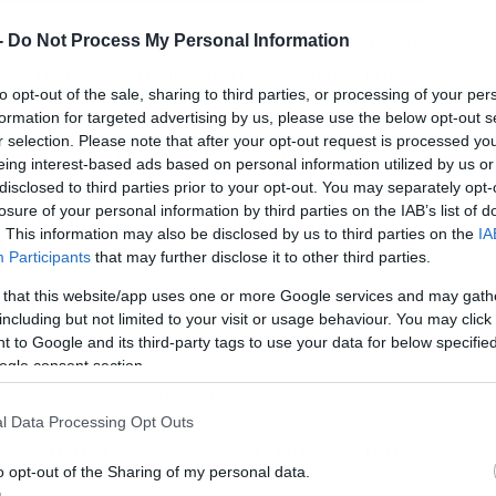
 χθες 31/7 στην Κρήτη και συγκεκριμένα
-
Do Not Process My Personal Information
ειο και Χανιά μαζί με τον Αντώνη Ρέμο.
to opt-out of the sale, sharing to third parties, or processing of your per
formation for targeted advertising by us, please use the below opt-out s
 να συμβάλλουν με τον τρόπο τους στη
r selection. Please note that after your opt-out request is processed y
ασίας και Προσωρινής Φιλοξενίας
eing interest-based ads based on personal information utilized by us or
μένη Γυναίκα και το Παιδί» που ίδρυσε και
disclosed to third parties prior to your opt-out. You may separately opt-
losure of your personal information by third parties on the IAB’s list of
 «Σύνδεσμος Μελών Γυναικείων Σωματείων
. This information may also be disclosed by us to third parties on the
IA
είου».
Participants
that may further disclose it to other third parties.
 that this website/app uses one or more Google services and may gath
τρια μοιράστηκε ένα στιγμιότυπο από το
including but not limited to your visit or usage behaviour. You may click 
γο πριν επιβιβαστεί στο αεροπλάνο για
 to Google and its third-party tags to use your data for below specifi
ουδίστρια φώναξε τον Αντώνη Ρέμο,
ogle consent section.
ε ο Βασίλης Μπισμπίκης!
l Data Processing Opt Outs
ά… η αγάπη μου» είπε η τραγουδίστρια.
o opt-out of the Sharing of my personal data.