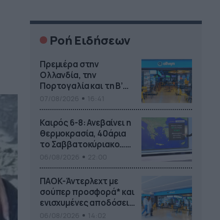
Ροή Ειδήσεων
Πρεμιέρα στην
Ολλανδία, την
Πορτογαλία και τη Β’
Γερμανίας με πολλές
07/08/2026
16:41
στοιχηματικές
επιλογές από το ΠΑΜΕ
Καιρός 6-8: Ανεβαίνει η
ΣΤΟΙΧΗΜΑ
θερμοκρασία, 40άρια
το Σαββατοκύριακο…
(vid)
06/08/2026
22:00
ΠΑΟΚ-Άντερλεχτ με
σούπερ προσφορά* και
ενισχυμένες αποδόσεις
από
06/08/2026
14:02