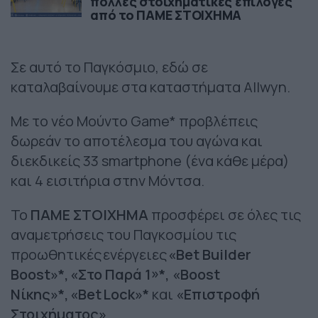
πολλές στοιχηματικές επιλογές
από το ΠΑΜΕ ΣΤΟΙΧΗΜΑ
Σε αυτό το Παγκόσμιο, εδώ σε
καταλαβαίνουμε στα καταστήματα Allwyn.
Mε το νέο Μούντο Game* προβλέπεις
δωρεάν το αποτέλεσμα του αγώνα και
διεκδικείς 33 smartphone (ένα κάθε μέρα)
και 4 εισιτήρια στην Μόντσα.
Το
ΠΑΜΕ ΣΤΟΙΧΗΜΑ
προσφέρει σε όλες τις
αναμετρήσεις του Παγκοσμίου τις
προωθητικές ενέργειες
«Βet Builder
Boost»*,
«Στο Παρά 1»*, «Βοοst
Νίκης»*,
«Βet
Lock
»*
και
«Επιστροφή
Στοιχήματος».