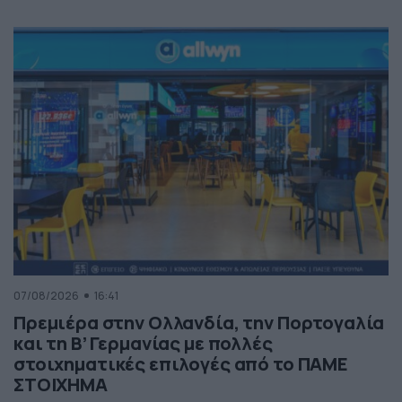
07/08/2026
16:41
Πρεμιέρα στην Ολλανδία, την Πορτογαλία
και τη Β’ Γερμανίας με πολλές
στοιχηματικές επιλογές από το ΠΑΜΕ
ΣΤΟΙΧΗΜΑ