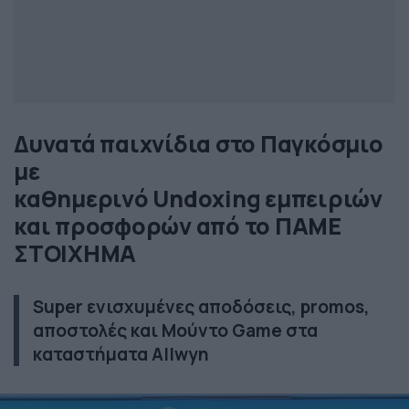
Δυνατά παιχνίδια στο Παγκόσμιο
με
καθημερινό Undoxing εμπειριών
και προσφορών από το ΠΑΜΕ
ΣΤΟΙΧΗΜΑ
Super ενισχυμένες αποδόσεις, promos,
αποστολές και Mούντο Game στα
καταστήματα Allwyn