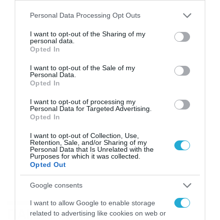
Please note that this website/app uses one or more Google
Personal Data Processing Opt Outs
services and may gather and store information including but
not limited to your visit or usage behaviour. You may click to
I want to opt-out of the Sharing of my
personal data.
grant or deny consent to Google and its third-party tags to
Opted In
use your data for below specified purposes in below Google
consent section.
I want to opt-out of the Sale of my
Personal Data.
Opted In
I want to opt-out of processing my
Personal Data for Targeted Advertising.
Opted In
I want to opt-out of Collection, Use,
Retention, Sale, and/or Sharing of my
Personal Data that Is Unrelated with the
Purposes for which it was collected.
Opted Out
Google consents
I want to allow Google to enable storage
ΠΑΜΕ ΣΤΟΙΧΗΜΑ
related to advertising like cookies on web or