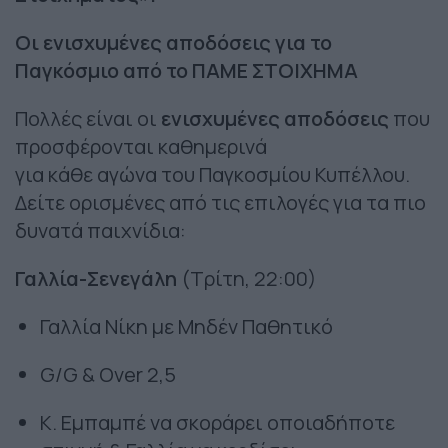
Οι ενισχυμένες αποδόσεις για το
Παγκόσμιο από το ΠΑΜΕ ΣΤΟΙΧΗΜΑ
Πολλές είναι οι
ενισχυμένες αποδόσεις
που
προσφέρονται καθημερινά
για κάθε αγώνα του Παγκοσμίου Κυπέλλου.
Δείτε ορισμένες από τις επιλογές για τα πιο
δυνατά παιχνίδια:
Γαλλία-Σενεγάλη
(Τρίτη, 22:00)
Γαλλία Νίκη με Μηδέν Παθητικό
G/G & Over 2,5
K. Eμπαμπέ να σκοράρει οποιαδήποτε