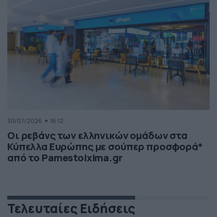
30/07/2026
16:12
Οι ρεβάνς των ελληνικών ομάδων στα
Κύπελλα Ευρώπης με σούπερ προσφορά*
από το Pamestoixima.gr
Τελευταίες Ειδήσεις