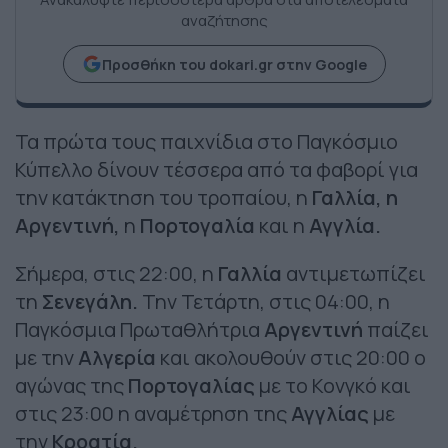
αναζήτησης
Προσθήκη του dokari.gr στην Google
Τα πρώτα τους παιχνίδια στο Παγκόσμιο
Κύπελλο δίνουν τέσσερα από τα φαβορί για
την κατάκτηση του τροπαίου, η
Γαλλία, η
Αργεντινή,
η
Πορτογαλία
και η
Αγγλία.
Σήμερα, στις 22:00, η
Γαλλία
αντιμετωπίζει
τη
Σενεγάλη.
Την Τετάρτη, στις 04:00, η
Παγκόσμια Πρωταθλήτρια
Αργεντινή
παίζει
με την
Αλγερία
και ακολουθούν στις 20:00 ο
αγώνας της
Πορτογαλίας
με το Κονγκό και
στις 23:00 η αναμέτρηση της
Αγγλίας
με
την
Κροατία.