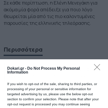
Σε κάθε περίπτωση, η Ελένη Μενεγάκη για
ακόμα μία φορά απέδειξε για ποιο λόγο
θεωρείται μία από τις πιο καλοντυμένες
παρουσίες της ελληνικής τηλεόρασης.
Περισσότερα
Ακολούθησε το dokari.gr στο
Google
Dokari.gr -
Do Not Process My Personal
Information
News
για όλες τις τελευταίες ειδήσεις
If you wish to opt-out of the sale, sharing to third parties, or
processing of your personal or sensitive information for
ΒΟΛΤΑ
ΕΛΕΝΗ ΜΕΝΕΓΑΚΗ
ΚΟΜΜΩΤΗΡΙΟ
ΚΗΦΙΣΙΑ
targeted advertising by us, please use the below opt-out
section to confirm your selection. Please note that after your
opt-out request is processed you may continue seeing