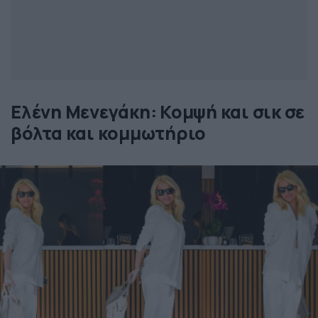
Ελένη Μενεγάκη: Κομψή και σικ σε
βόλτα και κομμωτήριο