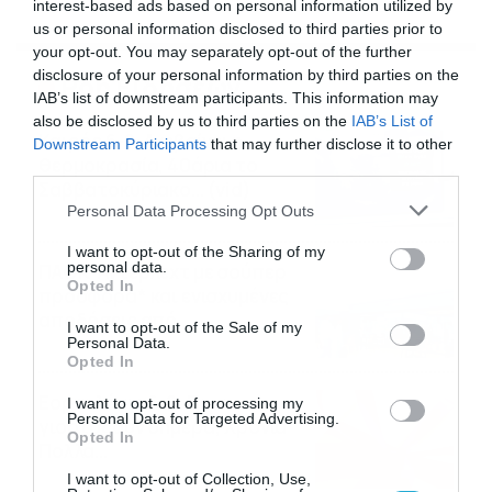
interest-based ads based on personal information utilized by
us or personal information disclosed to third parties prior to
your opt-out. You may separately opt-out of the further
disclosure of your personal information by third parties on the
Ροή Ειδήσεων
IAB’s list of downstream participants. This information may
also be disclosed by us to third parties on the
IAB’s List of
Καιρός 6-8: Ανεβαίνει η
Downstream Participants
that may further disclose it to other
θερμοκρασία, 40άρια το
third parties.
Σαββατοκύριακο… (vid)
Please note that this website/app uses one or more Google
Personal Data Processing Opt Outs
06/08/2026
22:00
services and may gather and store information including but
not limited to your visit or usage behaviour. You may click to
I want to opt-out of the Sharing of my
personal data.
ΠΑΟΚ-Άντερλεχτ με σούπερ
grant or deny consent to Google and its third-party tags to
Opted In
προσφορά* και ενισχυμένες
use your data for below specified purposes in below Google
αποδόσεις από
consent section.
I want to opt-out of the Sale of my
το Pamestoixima.gr
Personal Data.
06/08/2026
14:02
Opted In
Εορτολόγιο 6-8: Ποιοι
I want to opt-out of processing my
Personal Data for Targeted Advertising.
γιορτάζουν σήμερα; Χρόνια
Opted In
Πολλά…
06/08/2026
08:05
I want to opt-out of Collection, Use,