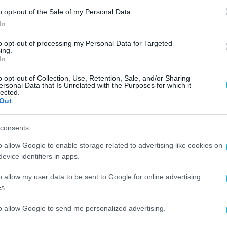
o opt-out of the Sale of my Personal Data.
Μην ξεχάσετε να τους πείτε Χρόνια Πολλά,
In
to opt-out of processing my Personal Data for Targeted
 η δράση του Αγίου Σίμωνος του
ing.
In
o opt-out of Collection, Use, Retention, Sale, and/or Sharing
μερα ο Σίμων.
ersonal Data that Is Unrelated with the Purposes for which it
lected.
Out
consents
o allow Google to enable storage related to advertising like cookies on
evice identifiers in apps.
o allow my user data to be sent to Google for online advertising
 στο
Google News
για όλες τις τελευταίες
s.
to allow Google to send me personalized advertising.