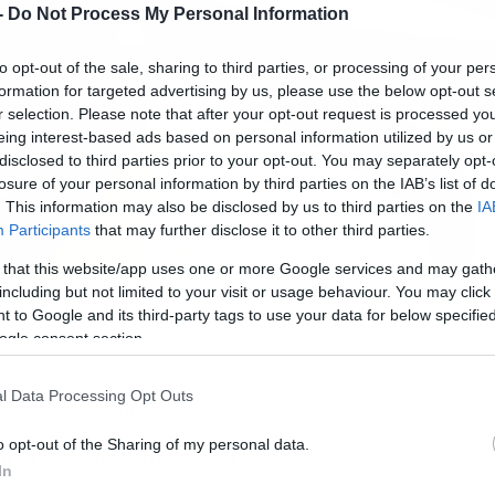
-
Do Not Process My Personal Information
to opt-out of the sale, sharing to third parties, or processing of your per
formation for targeted advertising by us, please use the below opt-out s
r selection. Please note that after your opt-out request is processed y
eing interest-based ads based on personal information utilized by us or
disclosed to third parties prior to your opt-out. You may separately opt-
losure of your personal information by third parties on the IAB’s list of
. This information may also be disclosed by us to third parties on the
IA
Participants
that may further disclose it to other third parties.
 that this website/app uses one or more Google services and may gath
including but not limited to your visit or usage behaviour. You may click 
10.05.2026-09:41
 to Google and its third-party tags to use your data for below specifi
ogle consent section.
l Data Processing Opt Outs
ερα άρθρα στα αποτελέσματα αναζήτησης
o opt-out of the Sharing of my personal data.
κη του dokari.gr στην Google
In