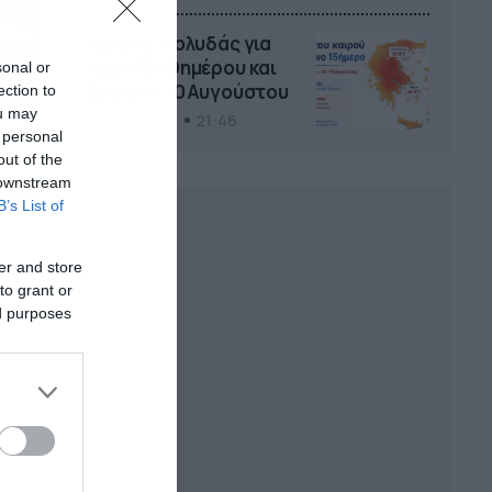
Καιρός: Κολυδάς για
τάση 15νθημέρου και
sonal or
ζέστη 8-10 Αυγούστου
ection to
ou may
04/08/2026
21:46
 personal
out of the
 downstream
B’s List of
er and store
to grant or
ed purposes