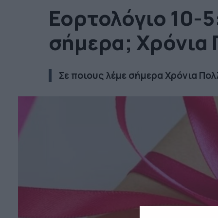
Εορτολόγιο 10-5
σήμερα; Χρόνια
Σε ποιους λέμε σήμερα Χρόνια Πολ