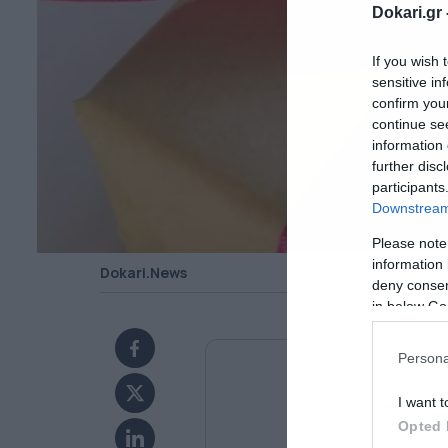
Dokari.gr 
If you wish 
sensitive in
confirm you
continue se
information 
further disc
participants
Downstream 
Please note
information 
Dokari.News
deny consent
in below Go
Persona
Ανακαλύψτε περισσότ
I want t
Προσθή
Opted 