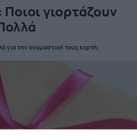
: Ποιοι γιορτάζουν
 Πολλά
λά για την ονομαστική τους εορτή;