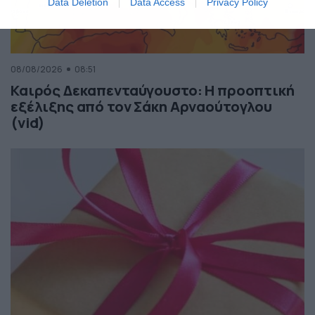
Data Deletion
Data Access
Privacy Policy
08/08/2026
08:51
Καιρός Δεκαπενταύγουστο: Η προοπτική
εξέλιξης από τον Σάκη Αρναούτογλου
(vid)