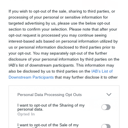
08/08/2026
08:25
If you wish to opt-out of the sale, sharing to third parties, or
processing of your personal or sensitive information for
Πρεμιέρα στην Ολλανδία, την
targeted advertising by us, please use the below opt-out
Πορτογαλία και τη Β’
section to confirm your selection. Please note that after your
Γερμανίας με πολλές
opt-out request is processed you may continue seeing
στοιχηματικές επιλογές από
07/08/2026
16:41
interest-based ads based on personal information utilized by
το ΠΑΜΕ ΣΤΟΙΧΗΜΑ
us or personal information disclosed to third parties prior to
your opt-out. You may separately opt-out of the further
Καιρός 6-8: Ανεβαίνει η
disclosure of your personal information by third parties on the
θερμοκρασία, 40άρια το
IAB’s list of downstream participants. This information may
Σαββατοκύριακο… (vid)
also be disclosed by us to third parties on the
IAB’s List of
06/08/2026
22:00
Downstream Participants
that may further disclose it to other
third parties.
ΠΑΟΚ-Άντερλεχτ με σούπερ
Please note that this website/app uses one or more Google
προσφορά* και ενισχυμένες
Personal Data Processing Opt Outs
services and may gather and store information including but
αποδόσεις από
not limited to your visit or usage behaviour. You may click to
I want to opt-out of the Sharing of my
το Pamestoixima.gr
06/08/2026
14:02
personal data.
grant or deny consent to Google and its third-party tags to
Opted In
use your data for below specified purposes in below Google
consent section.
I want to opt-out of the Sale of my