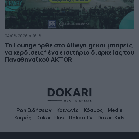
04/08/2026
16:18
Το Lounge ήρθε στο Allwyn.gr και μπορείς
να κερδίσεις* ένα εισιτήριο διαρκείας του
Παναθηναϊκού AKTOR
Ροή Ειδήσεων
Κοινωνία
Κόσμος
Media
Καιρός
Dokari Plus
Dokari TV
Dokari Kids