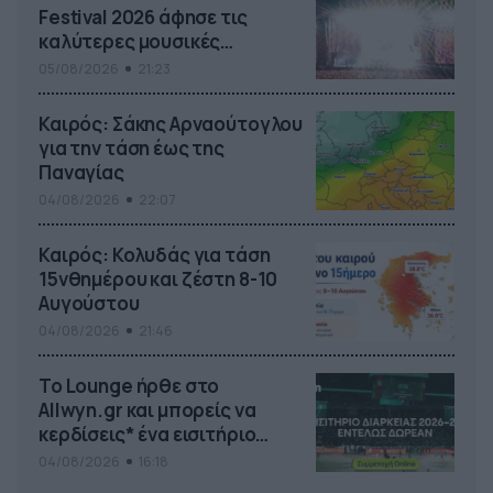
Festival 2026 άφησε τις
καλύτερες μουσικές
αναμνήσεις
05/08/2026
21:23
Καιρός: Σάκης Αρναούτογλου
για την τάση έως της
Παναγίας
04/08/2026
22:07
Καιρός: Κολυδάς για τάση
15νθημέρου και ζέστη 8-10
Αυγούστου
04/08/2026
21:46
Το Lounge ήρθε στο
Allwyn.gr και μπορείς να
κερδίσεις* ένα εισιτήριο
διαρκείας του
04/08/2026
16:18
Παναθηναϊκού AKTOR