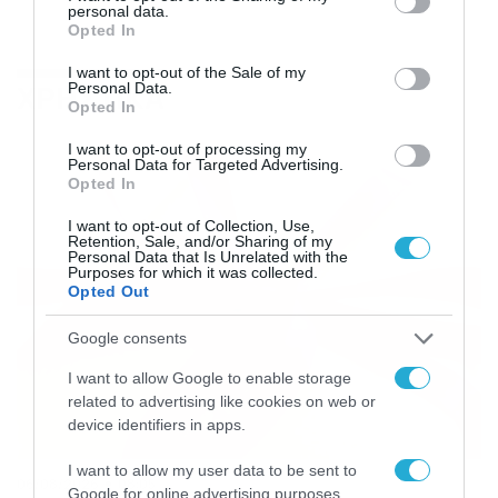
personal data.
grant or deny consent to Google and its third-party tags to
Opted In
use your data for below specified purposes in below Google
consent section.
I want to opt-out of the Sale of my
ΧΡΗΣΤΙΚΑ
Personal Data.
Opted In
I want to opt-out of processing my
Personal Data for Targeted Advertising.
Opted In
I want to opt-out of Collection, Use,
Retention, Sale, and/or Sharing of my
Personal Data that Is Unrelated with the
Purposes for which it was collected.
Opted Out
Google consents
I want to allow Google to enable storage
related to advertising like cookies on web or
device identifiers in apps.
I want to allow my user data to be sent to
06/08/2026
08:05
Google for online advertising purposes.