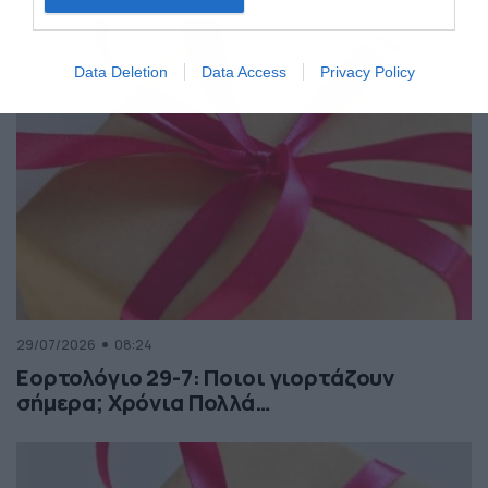
Data Deletion
Data Access
Privacy Policy
29/07/2026
08:24
Εορτολόγιο 29-7: Ποιοι γιορτάζουν
σήμερα; Χρόνια Πολλά…