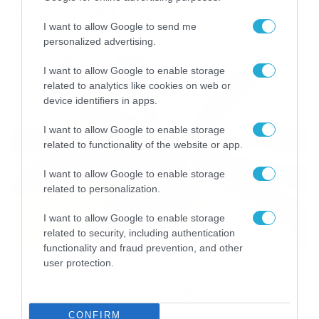
Εορτολόγιο 6-8: Ποιοι γιορτάζουν
σήμερα; Χρόνια Πολλά…
I want to allow Google to send me
personalized advertising.
I want to allow Google to enable storage
related to analytics like cookies on web or
device identifiers in apps.
I want to allow Google to enable storage
related to functionality of the website or app.
I want to allow Google to enable storage
related to personalization.
I want to allow Google to enable storage
related to security, including authentication
functionality and fraud prevention, and other
user protection.
01/08/2026
09:59
Εορτολόγιο 1-8: Ποιοι γιορτάζουν σήμερα;
Χρόνια Πολλά…
CONFIRM