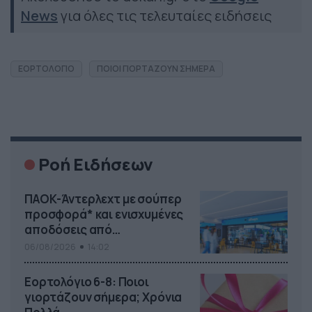
News
για όλες τις τελευταίες ειδήσεις
ΕΟΡΤΟΛΟΓΙΟ
ΠΟΙΟΙ ΓΙΟΡΤΑΖΟΥΝ ΣΗΜΕΡΑ
Ροή Ειδήσεων
ΠΑΟΚ-Άντερλεχτ με σούπερ
προσφορά* και ενισχυμένες
αποδόσεις από
το Pamestoixima.gr
06/08/2026
14:02
Εορτολόγιο 6-8: Ποιοι
γιορτάζουν σήμερα; Χρόνια