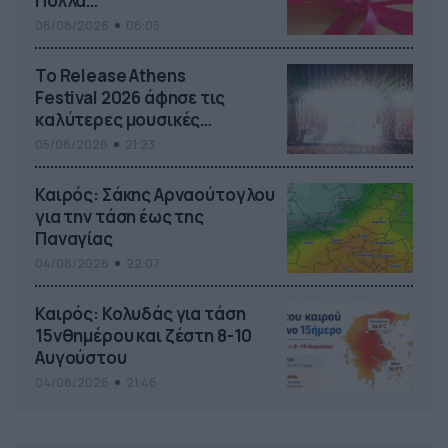
Πολλά…
06/08/2026
08:05
Το Release Athens
Festival 2026 άφησε τις
καλύτερες μουσικές
αναμνήσεις
05/08/2026
21:23
Καιρός: Σάκης Αρναούτογλου
για την τάση έως της
Παναγίας
04/08/2026
22:07
Καιρός: Κολυδάς για τάση
15νθημέρου και ζέστη 8-10
Αυγούστου
04/08/2026
21:46