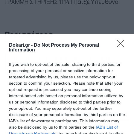
ΓΡΑΜΜΗ ΣΤΗΡΙΞΗΣ 1114 | Παίξε Υπεύθυνα
Περισσότερα
Dokari.gr -
Do Not Process My Personal
Information
Ακολούθησε το dokari.gr στο
Google
If you wish to opt-out of the sale, sharing to third parties, or
News
για όλες τις τελευταίες ειδήσεις
processing of your personal or sensitive information for
targeted advertising by us, please use the below opt-out
section to confirm your selection. Please note that after your
opt-out request is processed you may continue seeing
ΛΑΙΚΟ ΛΑΧΕΙΟ
interest-based ads based on personal information utilized by
us or personal information disclosed to third parties prior to
your opt-out. You may separately opt-out of the further
disclosure of your personal information by third parties on the
IAB’s list of downstream participants. This information may
also be disclosed by us to third parties on the
IAB’s List of
Ροή Ειδήσεων
Downstream Participants
that may further disclose it to other