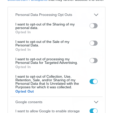
third parties.
Καιρός 6-8: Ανεβαίνει η
Please note that this website/app uses one or more Google
θερμοκρασία, 40άρια το
Personal Data Processing Opt Outs
services and may gather and store information including but
Σαββατοκύριακο… (vid)
not limited to your visit or usage behaviour. You may click to
I want to opt-out of the Sharing of my
06/08/2026
22:00
personal data.
grant or deny consent to Google and its third-party tags to
Opted In
use your data for below specified purposes in below Google
ΠΑΟΚ-Άντερλεχτ με σούπερ
consent section.
I want to opt-out of the Sale of my
προσφορά* και ενισχυμένες
Personal Data.
Opted In
αποδόσεις από
το Pamestoixima.gr
06/08/2026
14:02
I want to opt-out of processing my
Personal Data for Targeted Advertising.
Opted In
Εορτολόγιο 6-8: Ποιοι
γιορτάζουν σήμερα; Χρόνια
I want to opt-out of Collection, Use,
Retention, Sale, and/or Sharing of my
Πολλά…
Personal Data that Is Unrelated with the
Purposes for which it was collected.
06/08/2026
08:05
Opted Out
Το Release Athens
Google consents
Festival 2026 άφησε τις
καλύτερες μουσικές
I want to allow Google to enable storage