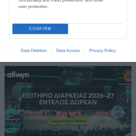
user protection.
CONFIRM
ΑΛΛΑ ΣΠΟΡ
Data Deletion
Data Access
Privacy Policy