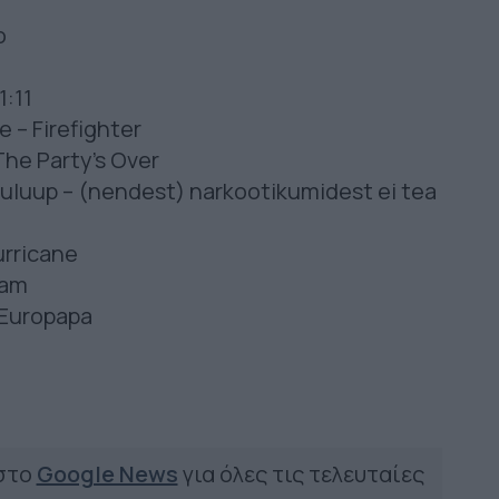
o
1:11
 – Firefighter
The Party’s Over
uuluup – (nendest) narkootikumidest ei tea
urricane
ham
 Europapa
 στο
Google News
για όλες τις τελευταίες