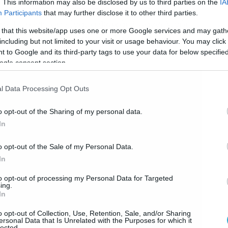
. This information may also be disclosed by us to third parties on the
IA
r. Creative director της εμφάνισης της
Participants
that may further disclose it to other third parties.
ς Eurovision είναι ο Φωκάς Ευαγγελινός,
 that this website/app uses one or more Google services and may gath
ment direction έχει αναλάβει ο Mecnun
including but not limited to your visit or usage behaviour. You may click 
t direction οι NMR.
 to Google and its third-party tags to use your data for below specifi
ogle consent section.
l Data Processing Opt Outs
o opt-out of the Sharing of my personal data.
In
o opt-out of the Sale of my Personal Data.
In
to opt-out of processing my Personal Data for Targeted
ing.
In
o opt-out of Collection, Use, Retention, Sale, and/or Sharing
ersonal Data that Is Unrelated with the Purposes for which it
lected.