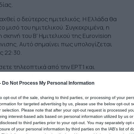
δίας.
αχθεί ο δεύτερος ημιτελικός. Η Ελλάδα θα
ο μισό του ημιτελικού. Συγκεκριμένα, η
 σκηνή του Β’ Ημιτελικού της Eurovision
νισης. Αυτό σημαίνει πως υπολογίζεται
ς 22:30.
ετε τηλεοπτικά από την ΕΡΤ1 και
ρο Πρόγραμμα.
-
Do Not Process My Personal Information
μία «ανάσα» μακριά από την live εμφάνισή
κπροσωπεί τη χώρα μας, βρίσκεται πολύ
to opt-out of the sale, sharing to third parties, or processing of your per
formation for targeted advertising by us, please use the below opt-out s
ουσική του τραγουδιού «ZARI», που
r selection. Please note that after your opt-out request is processed y
οσιακά και έθνικ στοιχεία, συνέθεσαν οι
eing interest-based ads based on personal information utilized by us or
 Nick Kodonas, Jay Stolar, Gino The Ghost
disclosed to third parties prior to your opt-out. You may separately opt-
losure of your personal information by third parties on the IAB’s list of
υς στίχους υπογράφουν οι VLOSPA, OGE,