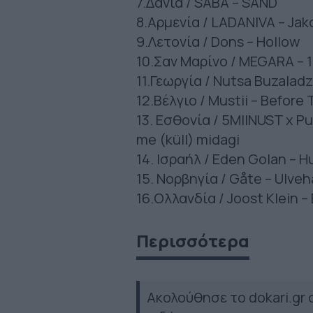
7.Δανία / SABA – SAND
8.Αρμενία / LADANIVA – Jak
9.Λετονία / Dons – Hollow
10.Σαν Μαρίνο / MEGARA – 1
11.Γεωργία / Nutsa Buzaladze
12.Βέλγιο / Mustii – Before 
13. Εσθονία / 5MIINUST x P
me (küll) midagi
14. Ισραήλ / Eden Golan – H
15. Νορβηγία / Gåte – Ulve
16.Ολλανδία / Joost Klein –
Περισσότερα
Ακολούθησε το dokari.gr