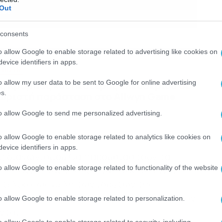
Out
consents
o allow Google to enable storage related to advertising like cookies on
evice identifiers in apps.
ΕΠΙΣΗΣ
o allow my user data to be sent to Google for online advertising
ς Κρόμπας και Λευτέρης Ελευθερίου σε
s.
χωριστή παράσταση στο Allwyn Game
to allow Google to send me personalized advertising.
o allow Google to enable storage related to analytics like cookies on
evice identifiers in apps.
ός διαγωνισμού θα παρουσιαστούν τα
o allow Google to enable storage related to functionality of the website
 Ισπανίας και της Ιταλίας, καθώς είναι
τελικό, ως μέλη των ιδρυτών της
ες θα μπορούν, επίσης, να ψηφίσουν στον
o allow Google to enable storage related to personalization.
νται.
o allow Google to enable storage related to security, including