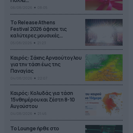
Πολλά…
06/08/2026
08:05
Το Release Athens
Festival 2026 άφησε τις
καλύτερες μουσικές
αναμνήσεις
05/08/2026
21:23
Καιρός: Σάκης Αρναούτογλου
για την τάση έως της
Παναγίας
04/08/2026
22:07
Καιρός: Κολυδάς για τάση
15νθημέρου και ζέστη 8-10
Αυγούστου
04/08/2026
21:46
Το Lounge ήρθε στο