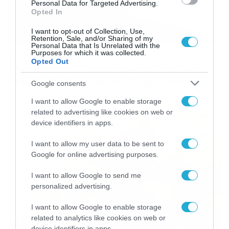
Personal Data for Targeted Advertising.
Opted In
I want to opt-out of Collection, Use,
Retention, Sale, and/or Sharing of my
Personal Data that Is Unrelated with the
Purposes for which it was collected.
02/08/2026
16:05
Opted Out
Φωτιά τώρα: Σύγκρουση ελικοπτέρων
στην Ψάθα, 2 νεκροί και 2 τραυματίες
Google consents
I want to allow Google to enable storage
related to advertising like cookies on web or
device identifiers in apps.
I want to allow my user data to be sent to
Google for online advertising purposes.
I want to allow Google to send me
personalized advertising.
I want to allow Google to enable storage
related to analytics like cookies on web or
device identifiers in apps.