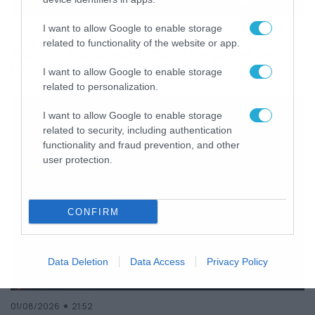
I want to allow Google to enable storage
02/08/2026
09:33
related to functionality of the website or app.
Φωτιές τώρα: Μαίνεται η mega fire σε
Πόρτο Γερμενό και Βοιωτία
I want to allow Google to enable storage
related to personalization.
I want to allow Google to enable storage
related to security, including authentication
functionality and fraud prevention, and other
user protection.
CONFIRM
Data Deletion
Data Access
Privacy Policy
01/08/2026
21:52