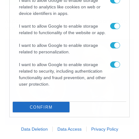
I want to allow Google to enable storage
related to analytics like cookies on web or
02/08/2026
20:40
device identifiers in apps.
Λεβαδειακός: Στα πράσινα ο Ισραηλινός
I want to allow Google to enable storage
γκολκίπερ Ελιάσι
related to functionality of the website or app.
I want to allow Google to enable storage
related to personalization.
I want to allow Google to enable storage
related to security, including authentication
functionality and fraud prevention, and other
user protection.
CONFIRM
Data Deletion
Data Access
Privacy Policy
01/08/2026
10:10