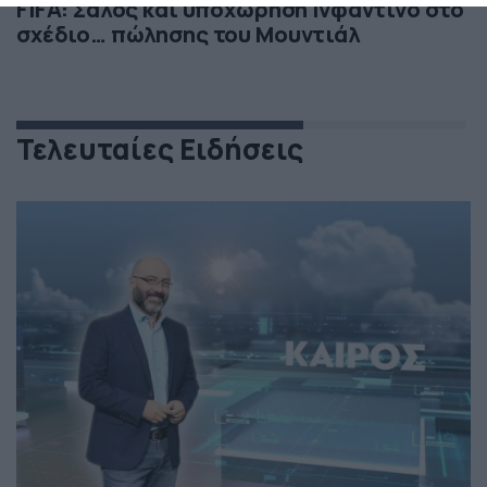
FIFA: Σάλος και υποχώρηση Ινφαντίνο στο
σχέδιο… πώλησης του Μουντιάλ
Τελευταίες Ειδήσεις