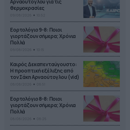
Αρναούτογλου για τις
θερμοκρασίες
09/08/2026
10:52
Εορτολόγιο 9-8: Ποιοι
γιορτάζουν σήμερα; Χρόνια
Πολλά
09/08/2026
10:15
Καιρός Δεκαπενταύγουστο:
Η προοπτική εξέλιξης από
τον Σάκη Αρναούτογλου (vid)
08/08/2026
08:51
Εορτολόγιο 8-8: Ποιοι
γιορτάζουν σήμερα; Χρόνια
Πολλά
08/08/2026
08:25