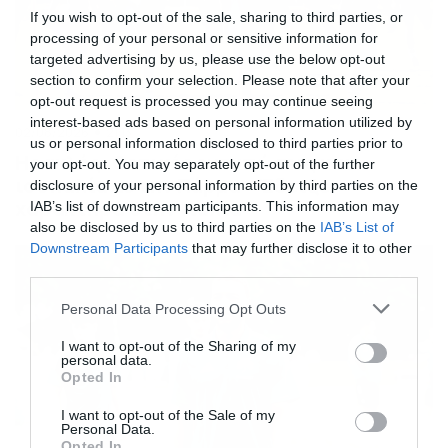
If you wish to opt-out of the sale, sharing to third parties, or
processing of your personal or sensitive information for
targeted advertising by us, please use the below opt-out
section to confirm your selection. Please note that after your
opt-out request is processed you may continue seeing
interest-based ads based on personal information utilized by
02/08/2026
21:13
us or personal information disclosed to third parties prior to
Ηρακλής: Θετικές εντυπώσεις και
your opt-out. You may separately opt-out of the further
ισοπαλία με την Πάρμα – Έδειξε
disclosure of your personal information by third parties on the
χαρακτήρα στην Ιταλία
IAB’s list of downstream participants. This information may
also be disclosed by us to third parties on the
IAB’s List of
Downstream Participants
that may further disclose it to other
third parties.
Please note that this website/app uses one or more Google
Personal Data Processing Opt Outs
services and may gather and store information including but
not limited to your visit or usage behaviour. You may click to
I want to opt-out of the Sharing of my
personal data.
grant or deny consent to Google and its third-party tags to
Opted In
use your data for below specified purposes in below Google
consent section.
I want to opt-out of the Sale of my
Personal Data.
Opted In