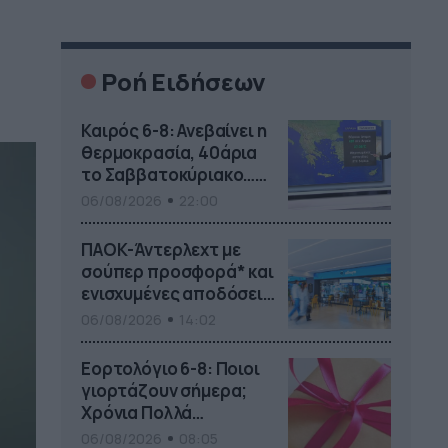
Ροή Ειδήσεων
Καιρός 6-8: Ανεβαίνει η
θερμοκρασία, 40άρια
το Σαββατοκύριακο…
(vid)
06/08/2026
22:00
ΠΑΟΚ-Άντερλεχτ με
σούπερ προσφορά* και
ενισχυμένες αποδόσεις
από
06/08/2026
14:02
το Pamestoixima.gr
Εορτολόγιο 6-8: Ποιοι
γιορτάζουν σήμερα;
Χρόνια Πολλά…
06/08/2026
08:05