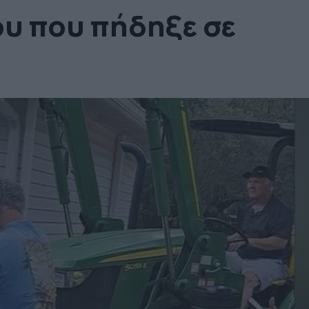
υ που πήδηξε σε