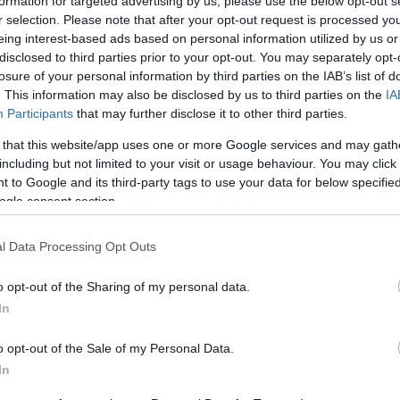
formation for targeted advertising by us, please use the below opt-out s
νίου, αφού ο Μο ένα άλογο Παλομίνο
r selection. Please note that after your opt-out request is processed y
ο και πήδηξε στην πισίνα που έχει η
eing interest-based ads based on personal information utilized by us or
disclosed to third parties prior to your opt-out. You may separately opt-
losure of your personal information by third parties on the IAB’s list of
. This information may also be disclosed by us to third parties on the
IA
ξαφνιασμένο άλογο ανακάλυψε ότι ήταν
Participants
that may further disclose it to other third parties.
ό την πισίνα.
 that this website/app uses one or more Google services and may gath
including but not limited to your visit or usage behaviour. You may click 
εστική Υπηρεσία του Πάσκο Κάουντι που
 to Google and its third-party tags to use your data for below specifi
α “εργαλεία για την διάσωση μεγάλων
ogle consent section.
l Data Processing Opt Outs
o opt-out of the Sharing of my personal data.
In
o opt-out of the Sale of my Personal Data.
In