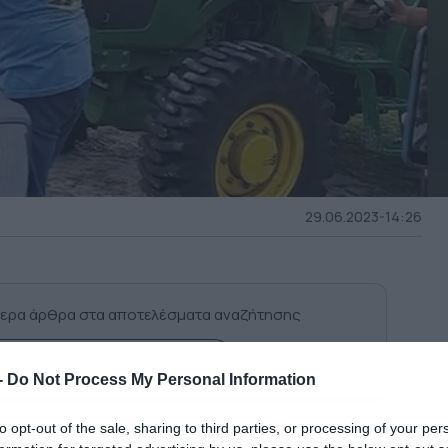
29.06.2023-14:26
ερα άρθρα στα αποτελέσματα αναζήτησης
κη του dokari.gr στην Google
-
Do Not Process My Personal Information
to opt-out of the sale, sharing to third parties, or processing of your per
χή Ζέφιρχιλς της Φλόριδα κάλεσε την