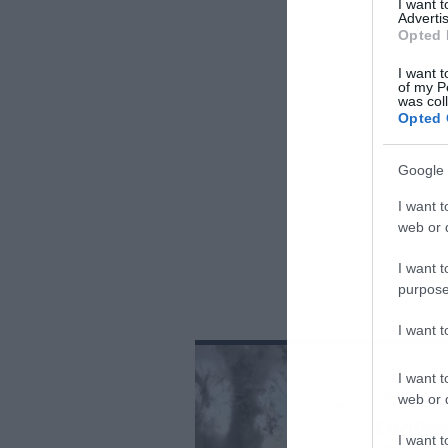
I want 
Advertis
Opted 
I want t
of my P
was col
Opted 
Google 
I want t
web or d
I want t
purpose
I want 
I want t
ΔΙΑΒΑΣΤΕ 
web or d
Επαθαν
I want t