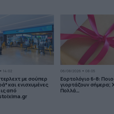
14:02
06/08/2026
08:05
τερλεχτ με σούπερ
Εορτολόγιο 6-8: Ποιο
ά* και ενισχυμένες
γιορτάζουν σήμερα; 
ις από
Πολλά…
stoixima.gr