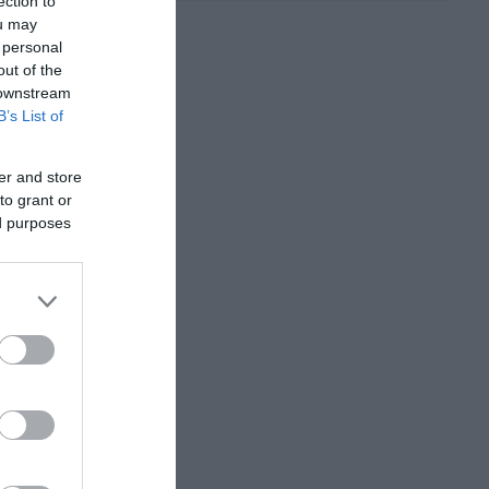
ection to
ou may
 personal
out of the
 downstream
B’s List of
er and store
to grant or
ed purposes