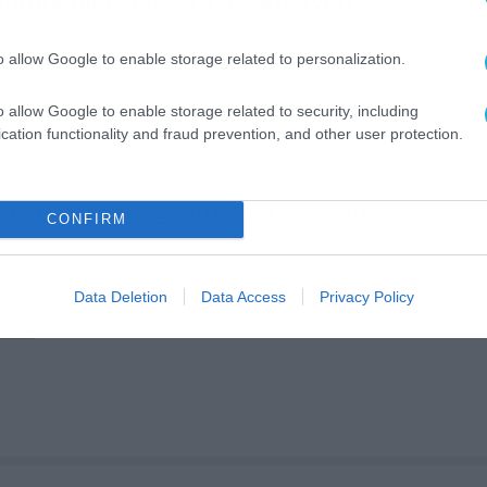
αιρικό φαινόμενο στις ΗΠΑ (vid)
o allow Google to enable storage related to personalization.
o allow Google to enable storage related to security, including
cation functionality and fraud prevention, and other user protection.
 στο
Google News
για όλες τις τελευταίες
CONFIRM
Data Deletion
Data Access
Privacy Policy
ΟΓΟ