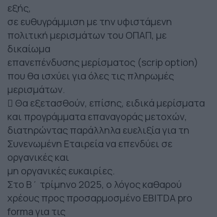
εξής,
σε ευθυγράμμιση με την υφιστάμενη
πολιτική μερισμάτων του OΠΑΠ, με
δικαίωμα
επανεπένδυσης μερίσματος (scrip option)
που θα ισχύει για όλες τις πληρωμές
μερισμάτων.
 Θα εξετασθούν, επίσης, ειδικά μερίσματα
και προγράμματα επαναγοράς μετοχών,
διατηρώντας παράλληλα ευελιξία για τη
Συνενωμένη Εταιρεία να επενδύει σε
οργανικές και
μη οργανικές ευκαιρίες.
Στο Β΄ τρίμηνο 2025, ο λόγος καθαρού
χρέους προς προσαρμοσμένο EBITDA pro
forma για τις