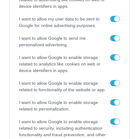
μέρος. Η υλοποίηση
device identifiers in apps.
των βημάτων της συναλλαγής υπόκειται σε
I want to allow my user data to be sent to
έγκριση των μετόχων, στο πλαίσιο γενικής
Google for online advertising purposes.
συνέλευσης
I want to allow Google to send me
που αναμένεται να πραγματοποιηθεί κατά
personalized advertising.
το Δ’ τρίμηνο 2025 / Α΄ τρίμηνο 2026.
Πολιτική Μερισμάτων και Pro Forma
I want to allow Google to enable storage
related to analytics like cookies on web or
Κατανομή Κεφαλαίων της Συνενωμένης
device identifiers in apps.
Εταιρείας
Οι μέτοχοι θα επωφεληθούν από ένα
I want to allow Google to enable storage
related to functionality of the website or app.
πλαίσιο κατανομής κεφαλαίων το οποίο
προσφέρει έναν
I want to allow Google to enable storage
συνδυασμό ανάπτυξης και σημαντικών,
related to personalization.
ανθεκτικών διανομών προς τους μετόχους:
I want to allow Google to enable storage
 Οι μέτοχοι του ΟΠΑΠ θα έχουν δικαίωμα
related to security, including authentication
να λάβουν, τον Νοέμβριο του 2025, το
functionality and fraud prevention, and other