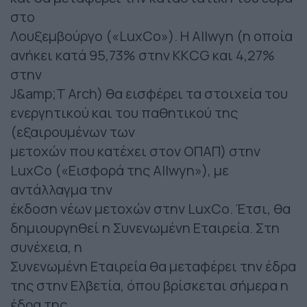
στο
Λουξεμβούργο («LuxCo»). Η Allwyn (η οποία
ανήκει κατά 95,73% στην KKCG και 4,27%
στην
J&amp;T Arch) θα εισφέρει τα στοιχεία του
ενεργητικού και του παθητικού της
(εξαιρουμένων των
μετοχών που κατέχει στον ΟΠΑΠ) στην
LuxCo («Εισφορά της Allwyn»), με
αντάλλαγμα την
έκδοση νέων μετοχών στην LuxCo. Έτσι, θα
δημιουργηθεί η Συνενωμένη Εταιρεία. Στη
συνέχεια, η
Συνενωμένη Εταιρεία θα μεταφέρει την έδρα
της στην Ελβετία, όπου βρίσκεται σήμερα η
έδρα της