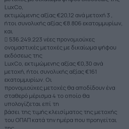
LuxCo,
εκτιμώμενης αξίας €20,12 ανά μετοχή 3 ,
ήτοι συνολικής αξίας €8.806 εκατομμυρίων,
και
 536.249.223 νέες προνομιούχες
ονομαστικές μετοχές με δικαίωμα ψήφου
εκδόσεως της
LuxCo, εκτιμώμενης αξίας €0,30 ανά
μετοχή, ήτοι συνολικής αξίας €161
εκατομμυρίων. Οι
προνομιούχες μετοχές θα αποδίδουν ένα
σταθερό μέρισμα 4 το οποίο θα
υπολογίζεται επί τη
βάσει της τιμής κλεισίματος της μετοχής
του ΟΠΑΠ κατά την ημέρα που προηγείται
της