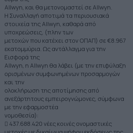
Allwyn, και θα μετονομαστεί σε Allwyn.
Η Συναλλαγή αποτιμά τα περιουσιακά
στοιχεία της Allwyn, καθαρά από
υποχρεώσεις, (πλην των
μετοχών που κατέχει στον OΠΑΠ) σε €8.967
εκατομμύρια. Ως αντάλλαγμα για την
Εισφορά της
Allwyn, η Allwyn θα λάβει (με την επιφύλαξη
ορισμένων συμφωνημένων προσαρμογών
και την
ολοκλήρωση της αποτίμησης από
ανεξάρτητους εμπειρογνώμονες, σύμφωνα
με την εφαρμοστέα
νομοθεσία):
 437.688.420 νέες κοινές ονομαστικές
μετοχές με δικαίωμα ψήφου εκδόσεως της