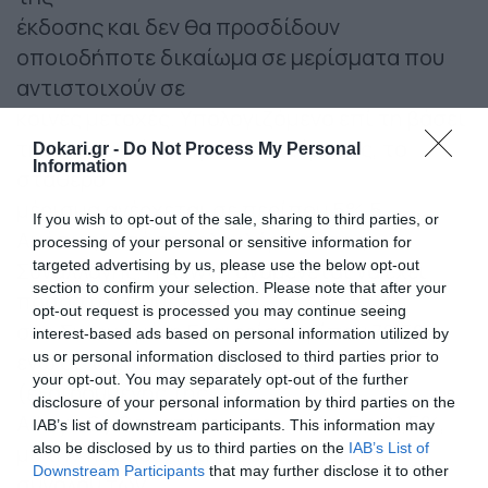
έκδοσης και δεν θα προσδίδουν
οποιοδήποτε δικαίωμα σε μερίσματα που
αντιστοιχούν σε
κοινές μετοχές. Υπολογιζόμενο επί τη βάσει
της Τελευταίας Τιμής Κλεισίματος, το
Dokari.gr -
Do Not Process My Personal
Information
σταθερό
μέρισμα ανέρχεται σε περίπου 5% 5 .
If you wish to opt-out of the sale, sharing to third parties, or
Αμέσως μετά την ολοκλήρωση της
processing of your personal or sensitive information for
targeted advertising by us, please use the below opt-out
Συναλλαγής, η Allwyn αναμένεται να έχει
section to confirm your selection. Please note that after your
ποσοστό συμμετοχής
opt-out request is processed you may continue seeing
στη Συνενωμένη Εταιρεία περίπου 78,5%,
interest-based ads based on personal information utilized by
us or personal information disclosed to third parties prior to
ενώ οι λοιποί μέτοχοι του ΟΠΑΠ
your opt-out. You may separately opt-out of the further
(εξαιρουμένης της
disclosure of your personal information by third parties on the
Allwyn 6 ) θα κατέχουν το υπόλοιπο 21,5%,
IAB’s list of downstream participants. This information may
also be disclosed by us to third parties on the
IAB’s List of
με την παραδοχή της συνένωσης του
Downstream Participants
that may further disclose it to other
συνόλου των