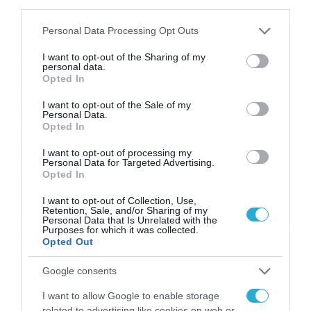
third parties.
εταιρικών συμμετοχών. Η KKCG αναμένεται
Please note that this website/app uses one or more Google
Personal Data Processing Opt Outs
να ελέγχει το 85,0% του συνόλου των
services and may gather and store information including but
δικαιωμάτων
not limited to your visit or usage behaviour. You may click to
I want to opt-out of the Sharing of my
personal data.
grant or deny consent to Google and its third-party tags to
ψήφου στη Συνενωμένη Εταιρεία, βάσει της
Opted In
use your data for below specified purposes in below Google
συνδυασμένης έμμεσης κατοχής κοινών και
consent section.
I want to opt-out of the Sale of my
προνομιούχων μετοχών με δικαίωμα ψήφου
Personal Data.
Opted In
μετοχών.
I want to opt-out of processing my
Personal Data for Targeted Advertising.
Το Διοικητικό Συμβούλιο του ΟΠΑΠ έχει
Opted In
λάβει fairness opinion letter από την Morgan
I want to opt-out of Collection, Use,
Stanley.
Retention, Sale, and/or Sharing of my
Personal Data that Is Unrelated with the
Επιπρόσθετα, ο ΟΠΑΠ έλαβε έκθεση επί του
Purposes for which it was collected.
δίκαιου και εύλογου της συναλλαγής από
Opted Out
την Grant
Google consents
Thornton, στο πλαίσιο της Σύμβασης
I want to allow Google to enable storage
Υλοποίησης Συναλλαγής με συνδεδεμένο
related to advertising like cookies on web or