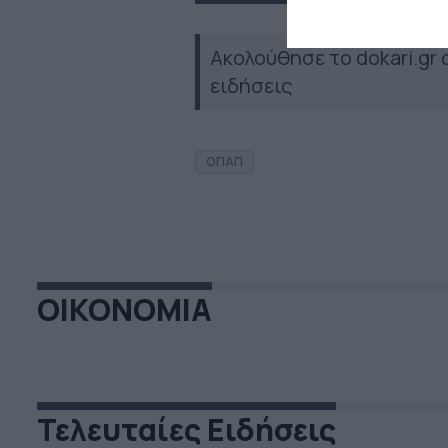
Ακολούθησε το dokari.gr
ειδήσεις
ΟΠΑΠ
ΟΙΚΟΝΟΜΙΑ
Τελευταίες Ειδήσεις