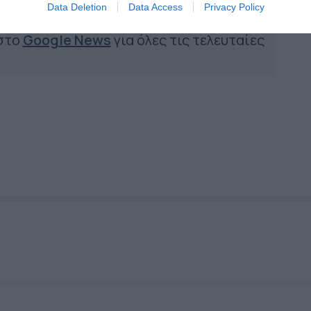
Data Deletion
Data Access
Privacy Policy
 στο
Google News
για όλες τις τελευταίες