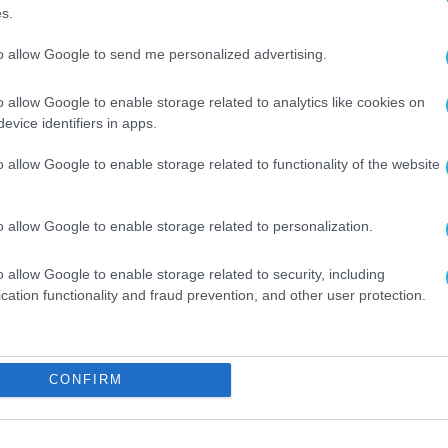
s.
n Hellas γιόρτασε τα 10 χρόνια του
μματος Forward με 100 επιχειρήσεις
to allow Google to send me personalized advertising.
κογένειά του
o allow Google to enable storage related to analytics like cookies on
evice identifiers in apps.
ωρίζουν την καινοτομία και τη δέσμευση
o allow Google to enable storage related to functionality of the website
 τεχνολογιών αιχμής για τη βελτίωση της
 την ενίσχυση της πιστωτικής
o allow Google to enable storage related to personalization.
. Ταυτόχρονα, αναδεικνύουν ότι ο ΟΠΑΠ
o allow Google to enable storage related to security, including
τη χρήση τεχνολογιών RPA και Intelligent
cation functionality and fraud prevention, and other user protection.
οποίες βελτιώνουν την αποδοτικότητα,
ν πελατών, μειώνουν τους χρόνους
οποιούν τα ανθρώπινα λάθη.
CONFIRM