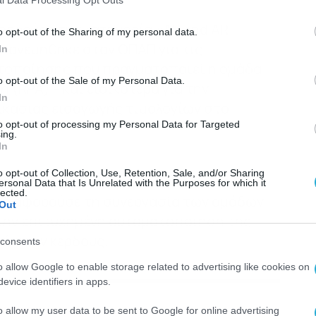
l Data Processing Opt Outs
φορούσε την κατηγορία «AP and AR
o opt-out of the Sharing of my personal data.
απονεμήθηκε στον ΟΠΑΠ για τις
In
ατοποίησης που πραγματοποιεί η ομάδα
o opt-out of the Sale of my Personal Data.
 (RPA) – και ειδικότερα για την
In
κασίας εισαγωγής τιμολογίων στο
to opt-out of processing my Personal Data for Targeted
ing.
In
o opt-out of Collection, Use, Retention, Sale, and/or Sharing
σπασε το Bronze βραβείο στην κατηγορία
ersonal Data that Is Unrelated with the Purposes for which it
lected.
ργο αφορούσε τη συνεργασία των ομάδων
Out
 την επιτυχημένη αυτοματοποίηση της
ιώσεων κέρδους.
consents
o allow Google to enable storage related to advertising like cookies on
evice identifiers in apps.
ΕΠΙΣΗΣ
o allow my user data to be sent to Google for online advertising