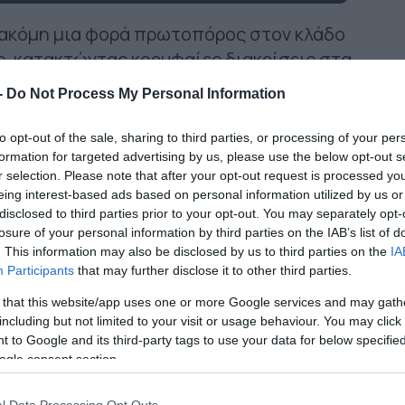
 ακόμη μια φορά πρωτοπόρος στον κλάδο
ς, κατακτώντας κορυφαίες διακρίσεις στα
ds 2025, τον θεσμό που αναδεικνύει την
-
Do Not Process My Personal Information
ς Λογιστικής και της Οικονομικής
to opt-out of the sale, sharing to third parties, or processing of your per
formation for targeted advertising by us, please use the below opt-out s
nance του ΟΠΑΠ απέσπασε δύο Gold
r selection. Please note that after your opt-out request is processed y
eing interest-based ads based on personal information utilized by us or
πιβεβαιώνοντας την εστίασή της στην
disclosed to third parties prior to your opt-out. You may separately opt-
ινοτομία στην οικονομική διεύθυνση κα τις
losure of your personal information by third parties on the IAB’s list of
ς.
. This information may also be disclosed by us to third parties on the
IA
Participants
that may further disclose it to other third parties.
υ πραγματοποιήθηκε την Τρίτη 4 Μαρτίου
 that this website/app uses one or more Google services and may gath
 Gold βραβείο στην κατηγορία «Credit
including but not limited to your visit or usage behaviour. You may click 
 to Google and its third-party tags to use your data for below specifi
ες στρατηγικές διαχείρισης πιστωτικού
ogle consent section.
μοντέλα αξιολόγησης που αξιοποιεί η