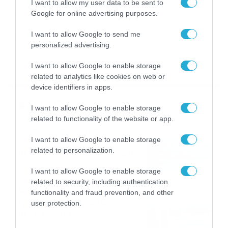
I want to allow my user data to be sent to
Google for online advertising purposes.
ΠΟΛΕΜΟΣ ΙΡΑΝ ΙΣΡΑΗΛ
ΕΙΔΗΣΕΙΣ
ΗΠΑ
ΙΡΑΝ
I want to allow Google to send me
ΙΣΡΑΗΛ
personalized advertising.
I want to allow Google to enable storage
related to analytics like cookies on web or
device identifiers in apps.
Ροή Ειδήσεων
I want to allow Google to enable storage
related to functionality of the website or app.
Καιρός: Ισχυροί βοριάδες
I want to allow Google to enable storage
στο Αιγαίο τον
related to personalization.
Δεκαπενταύγουστο – Πώς θα
κυλήσει η εβδομάδα
09/08/2026
19:59
I want to allow Google to enable storage
related to security, including authentication
Καιρός: Νέα ενημέρωση Σάκη
functionality and fraud prevention, and other
Αρναούτογλου για τις
user protection.
θερμοκρασίες
09/08/2026
10:52