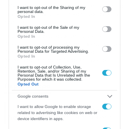
services and may gather and store information including but
εβδομάδα ότι το USS Abraham Lincoln και τα
not limited to your visit or usage behaviour. You may click to
I want to opt-out of the Sharing of my
personal data.
συνοδευτικά αντιτορπιλικά έφτασαν στην
grant or deny consent to Google and its third-party tags to
Opted In
use your data for below specified purposes in below Google
περιοχή.
consent section.
I want to opt-out of the Sale of my
Personal Data.
Επρόκειτο να αντικαταστήσει το USS
Opted In
Theodore Roosevelt, αλλά η παραγγελία του
I want to opt-out of processing my
Austin σημαίνει ότι και τα δύο θα
Personal Data for Targeted Advertising.
Opted In
βρίσκονται στη Μέση Ανατολή προς το
παρόν.
I want to opt-out of Collection, Use,
Retention, Sale, and/or Sharing of my
Personal Data that Is Unrelated with the
Purposes for which it was collected.
Περισσότερα
Opted Out
Google consents
I want to allow Google to enable storage
Ακολούθησε το dokari.gr στο
Google
related to advertising like cookies on web or
News
για όλες τις τελευταίες ειδήσεις
device identifiers in apps.