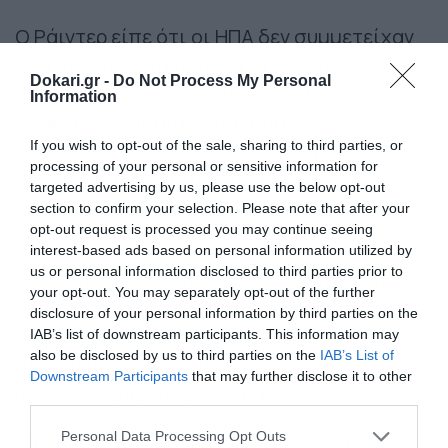
Ο Ράιντερ είπε ότι οι ΗΠΑ δεν συμμετείχαν
στα προληπτικά πλήγματα ή στην
Dokari.gr -
Do Not Process My Personal
κατάρριψη των βλημάτων, αλλά ότι
Information
«παρείχαν κάποια υποστήριξη
πληροφοριών, επιτήρησης, αναγνώρισης –
If you wish to opt-out of the sale, sharing to third parties, or
processing of your personal or sensitive information for
ISR – όσον αφορά την παρακολούθηση των
targeted advertising by us, please use the below opt-out
εισερχόμενων επιθέσεων της Λιβανέζικης
section to confirm your selection. Please note that after your
Χεζμπολάχ».
opt-out request is processed you may continue seeing
interest-based ads based on personal information utilized by
us or personal information disclosed to third parties prior to
Είπε επίσης ότι ο υπουργός Άμυνας των ΗΠΑ
your opt-out. You may separately opt-out of the further
Λόιντ Όστιν «διέταξε την παρουσία δύο
disclosure of your personal information by third parties on the
ομάδων κρούσης αερομεταφορέων να
IAB’s list of downstream participants. This information may
also be disclosed by us to third parties on the
IAB’s List of
παραμείνουν στην περιοχή» ως μέρος της
Downstream Participants
that may further disclose it to other
υποστήριξης προς το Ισραήλ.
third parties.
Please note that this website/app uses one or more Google
Το Πεντάγωνο ανακοίνωσε την περασμένη
Personal Data Processing Opt Outs