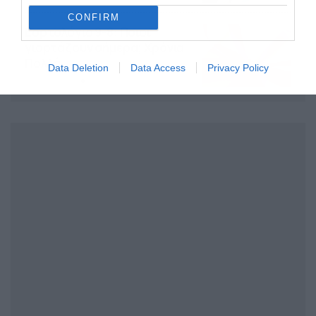
CONFIRM
Εορτολόγιο 9-8: Ποιοι
γιορτάζουν σήμερα; Χρόνια
Πολλά
Data Deletion
Data Access
Privacy Policy
09/08/2026
10:15