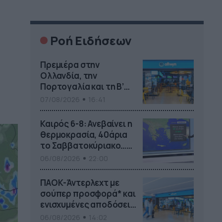
Ροή Ειδήσεων
Πρεμιέρα στην
Ολλανδία, την
Πορτογαλία και τη Β’
Γερμανίας με πολλές
07/08/2026
16:41
στοιχηματικές
επιλογές από το ΠΑΜΕ
Καιρός 6-8: Ανεβαίνει η
ΣΤΟΙΧΗΜΑ
θερμοκρασία, 40άρια
το Σαββατοκύριακο…
(vid)
06/08/2026
22:00
ΠΑΟΚ-Άντερλεχτ με
σούπερ προσφορά* και
ενισχυμένες αποδόσεις
από
06/08/2026
14:02