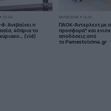
22:00
06/08/2026
14:02
-8: Ανεβαίνει η
ΠΑΟΚ-Άντερλεχτ με 
ασία, 40άρια το
προσφορά* και ενισχ
κύριακο… (vid)
αποδόσεις από
το Pamestoixima.gr