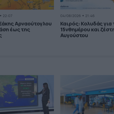
22:07
04/08/2026
21:46
 Σάκης Αρναούτογλου
Καιρός: Κολυδάς για
τάση έως της
15νθημέρου και ζέστη
ς
Αυγούστου