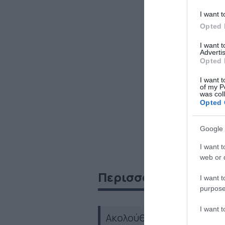
I want t
Opted 
I want 
Advertis
Opted 
I want t
of my P
was col
Opted 
Google 
I want t
web or d
Περισσότερα
I want t
purpose
I want 
Ακολούθησε το dokari.gr