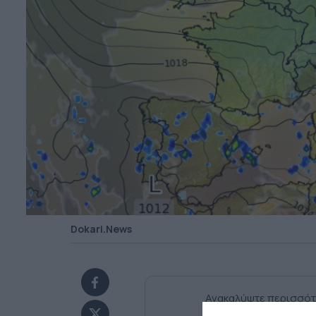
Dokari.News
Ανακαλύψτε περισσότ