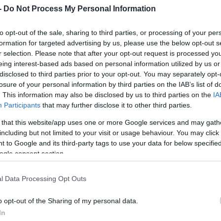
-
Do Not Process My Personal Information
κη του dokari.gr στην Google
to opt-out of the sale, sharing to third parties, or processing of your per
formation for targeted advertising by us, please use the below opt-out s
ό μοντέλο, GFS, βγάζει στο πρωινό
r selection. Please note that after your opt-out request is processed y
δόν πανελλαδικής εμβέλειας κακοκαιρία
eing interest-based ads based on personal information utilized by us or
 κακοκαιρία εξπρές ωστόσο, ικανή να
disclosed to third parties prior to your opt-out. You may separately opt-
losure of your personal information by third parties on the IAB’s list of
 σε τοπικό επίπεδο.
. This information may also be disclosed by us to third parties on the
IA
Participants
that may further disclose it to other third parties.
η των βαρομετρικών χαμηλών
 that this website/app uses one or more Google services and may gath
πώνονται στο πρωινό τρέξιμο
including but not limited to your visit or usage behaviour. You may click 
 to Google and its third-party tags to use your data for below specifi
ogle consent section.
l Data Processing Opt Outs
o opt-out of the Sharing of my personal data.
In