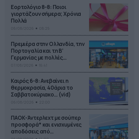
Εορτολόγιο 8-8: Ποιοι
γιορτάζουν σήμερα; Χρόνια
Πολλά
08/08/2026
08:25
Πρεμιέρα στην Ολλανδία, την
Πορτογαλία και τη Β’
Γερμανίας με πολλές
στοιχηματικές επιλογές από
07/08/2026
16:41
το ΠΑΜΕ ΣΤΟΙΧΗΜΑ
Καιρός 6-8: Ανεβαίνει η
θερμοκρασία, 40άρια το
Σαββατοκύριακο… (vid)
06/08/2026
22:00
ΠΑΟΚ-Άντερλεχτ με σούπερ
προσφορά* και ενισχυμένες
αποδόσεις από
το Pamestoixima.gr