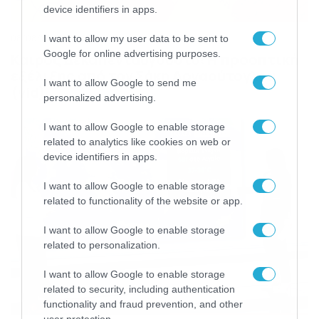
device identifiers in apps.
08/08/2026
08:51
I want to allow my user data to be sent to
Google for online advertising purposes.
Καιρός Δεκαπενταύγουστο: Η προοπτική
εξέλιξης από τον Σάκη Αρναούτογλου
I want to allow Google to send me
(vid)
personalized advertising.
I want to allow Google to enable storage
related to analytics like cookies on web or
device identifiers in apps.
I want to allow Google to enable storage
related to functionality of the website or app.
I want to allow Google to enable storage
related to personalization.
I want to allow Google to enable storage
related to security, including authentication
functionality and fraud prevention, and other
user protection.