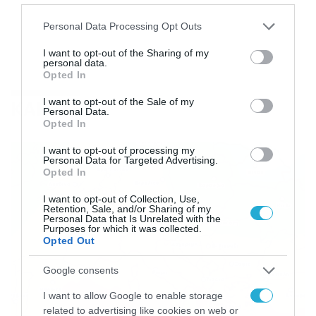
Please note that this website/app uses one or more Google
Personal Data Processing Opt Outs
services and may gather and store information including but
not limited to your visit or usage behaviour. You may click to
I want to opt-out of the Sharing of my
personal data.
grant or deny consent to Google and its third-party tags to
Opted In
use your data for below specified purposes in below Google
consent section.
I want to opt-out of the Sale of my
ΚΑΙΡΟΣ
Personal Data.
Opted In
I want to opt-out of processing my
Personal Data for Targeted Advertising.
Opted In
I want to opt-out of Collection, Use,
Retention, Sale, and/or Sharing of my
Personal Data that Is Unrelated with the
Purposes for which it was collected.
Opted Out
Google consents
I want to allow Google to enable storage
related to advertising like cookies on web or