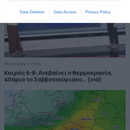
Data Deletion
Data Access
Privacy Policy
06/08/2026
22:00
Καιρός 6-8: Ανεβαίνει η θερμοκρασία,
40άρια το Σαββατοκύριακο… (vid)