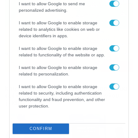
I want to allow Google to send me
personalized advertising.
I want to allow Google to enable storage
related to analytics like cookies on web or
device identifiers in apps.
I want to allow Google to enable storage
related to functionality of the website or app.
I want to allow Google to enable storage
related to personalization.
08/08/2026
08:51
I want to allow Google to enable storage
Καιρός Δεκαπενταύγουστο: Η προοπτική
related to security, including authentication
εξέλιξης από τον Σάκη Αρναούτογλου
functionality and fraud prevention, and other
(vid)
user protection.
CONFIRM