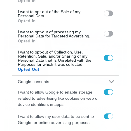
Opted In
use your data for below specified purposes in below Google
consent section.
I want to opt-out of the Sale of my
Personal Data.
Opted In
I want to opt-out of processing my
Personal Data for Targeted Advertising.
Opted In
I want to opt-out of Collection, Use,
Retention, Sale, and/or Sharing of my
Personal Data that Is Unrelated with the
Purposes for which it was collected.
Opted Out
Google consents
I want to allow Google to enable storage
09/08/2026
10:52
related to advertising like cookies on web or
Καιρός: Νέα ενημέρωση Σάκη
device identifiers in apps.
Αρναούτογλου για τις θερμοκρασίες
I want to allow my user data to be sent to
Google for online advertising purposes.