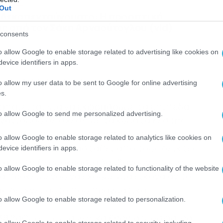
ΕΠΙΣΗΣ
Out
 Δεκαπενταύγουστο: Η προοπτική
ης από τον Σάκη Αρναούτογλου (vid)
consents
o allow Google to enable storage related to advertising like cookies on
evice identifiers in apps.
ΤΙ ΧΡΗΣΙΜΟΠΟΙΕΙΤΑΙ Ο ΟΡΟΣ
o allow my user data to be sent to Google for online advertising
s.
οποιείται για να εκφράσουμε τα επίπεδα
to allow Google to send me personalized advertising.
γανισμού σε σχέση με τα κύματα ζέστης.
οχρησιμοποιήθηκε πριν πολλά πολλά
o allow Google to enable storage related to analytics like cookies on
τείνει να αντικατασταθεί από τους δείκτες
evice identifiers in apps.
ς από τη θερμοκρασία λαμβάνουν υπόψη
o allow Google to enable storage related to functionality of the website
α προκειμένου να έχουμε μια εικόνα αν το
ς δείχνει αυτό που πραγματικά
o allow Google to enable storage related to personalization.
.
 38 βαθμοί με μια γενικά ξηρή ατμόσφαιρα
o allow Google to enable storage related to security, including