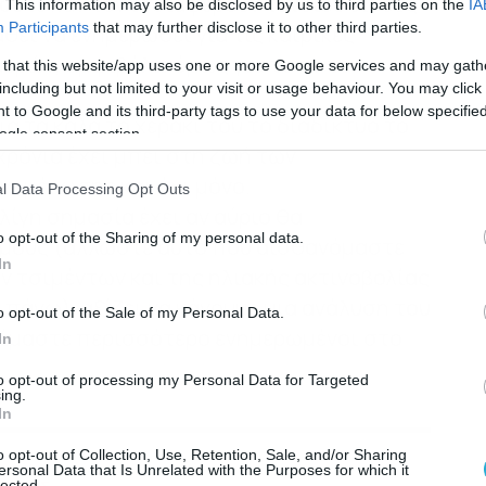
 ούτε καν τον ενδιαφέρουν τέτοιου είδους
. This information may also be disclosed by us to third parties on the
IA
Participants
that may further disclose it to other third parties.
θεί να ενημερωθεί για τις καιρικές
ερών, αμφιβάλω όμως για το αν το
 that this website/app uses one or more Google services and may gath
including but not limited to your visit or usage behaviour. You may click 
 to Google and its third-party tags to use your data for below specifi
για τα καλά το χεράκι του το διαδίκτυο το
ogle consent section.
χρόνια έχει μπει στη ζωή των
νημέρωσης και όχι μόνο.
l Data Processing Opt Outs
 λίγη σημασία έχει αν αύριο θα
o opt-out of the Sharing of my personal data.
θμούς (άλλωστε αυτό που αισθανόμαστε
In
ν τσιμέντων και της ηλιακής ακτινοβολίας
 πάνω), αξίζει να κάνουμε μια ανάλυση του
o opt-out of the Sale of my Personal Data.
 είμαστε περισσότερο ενημερωμένοι στο
In
to opt-out of processing my Personal Data for Targeted
ing.
In
o opt-out of Collection, Use, Retention, Sale, and/or Sharing
ersonal Data that Is Unrelated with the Purposes for which it
lected.