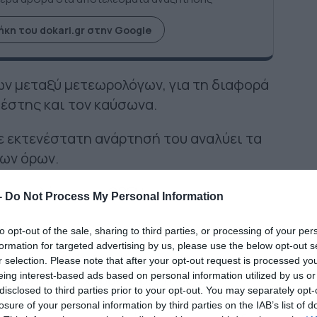
κη του dokari.gr στην Google
ν μεταξύ μετεωρολόγων, για τη διαφορά
έστης και τον καύσωνα.
 εκτενέστατη ανάρτησή του αναλύει τα
ων όρων.
ετεωρολόγος του OPEN…
-
Do Not Process My Personal Information
?
to opt-out of the sale, sharing to third parties, or processing of your per
formation for targeted advertising by us, please use the below opt-out s
 αναπτυχθεί μία “κόντρα” για το αν οι
r selection. Please note that after your opt-out request is processed y
eing interest-based ads based on personal information utilized by us or
ι δυνατόν να χαρακτηριστούν ως
disclosed to third parties prior to your opt-out. You may separately opt-
ά σαν πολύ θερμές ημέρες.
losure of your personal information by third parties on the IAB’s list of