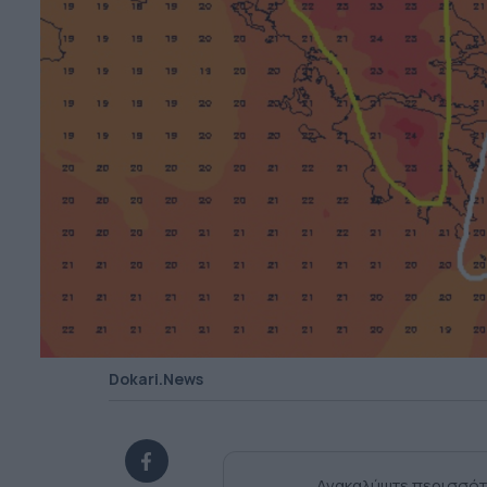
Dokari.News
Ανακαλύψτε περισσότ