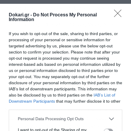
Γενικά αίθριος καιρός με λίγες νεφώσεις
αρχικά στα δυτικά και τα βόρεια. Τις
Dokari.gr -
Do Not Process My Personal
Information
μεσημβρινές – απογευματινές ώρες στο
Ιόνιο και στα ηπειρωτικά προβλέπονται
If you wish to opt-out of the sale, sharing to third parties, or
νεφώσεις με τοπικούς όμβρους και στα
processing of your personal or sensitive information for
targeted advertising by us, please use the below opt-out
ορεινά μεμονωμένες καταιγίδες.
section to confirm your selection. Please note that after your
Οι άνεμοι θα πνέουν βορειοδυτικοί 3 με 4
opt-out request is processed you may continue seeing
και στα ανατολικά έως 5 μποφόρ.
interest-based ads based on personal information utilized by
us or personal information disclosed to third parties prior to
Η θερμοκρασία δεν θα σημειώσει αξιόλογη
your opt-out. You may separately opt-out of the further
μεταβολή.
disclosure of your personal information by third parties on the
IAB’s list of downstream participants. This information may
ΠΡΟΓΝΩΣΗ ΓΙΑ ΤΗΝ ΤΡΙΤΗ 19-08-2025
also be disclosed by us to third parties on the
IAB’s List of
Downstream Participants
that may further disclose it to other
third parties.
Στα βορειοανατολικά προβλέπονται λίγες
νεφώσεις πρόσκαιρα αυξημένες, κυρίως τις
Please note that this website/app uses one or more Google
Personal Data Processing Opt Outs
services and may gather and store information including but
μεσημβρινές – απογευματινές ώρες, οπότε
not limited to your visit or usage behaviour. You may click to
I want to opt-out of the Sharing of my