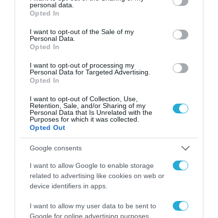
θα εκδηλωθούν τοπικοί όμβροι και
personal data.
grant or deny consent to Google and its third-party tags to
Opted In
μεμονωμένες καταιγίδες.
use your data for below specified purposes in below Google
consent section.
Στην υπόλοιπη χώρα γενικά αίθριος καιρός
I want to opt-out of the Sale of my
Personal Data.
με πρόσκαιρες νεφώσεις τις μεσημβρινές –
Opted In
απογευματινές ώρες στα ηπειρωτικά όπου
I want to opt-out of processing my
θα σημειωθούν τοπικοί όμβροι και πιθανώς
Personal Data for Targeted Advertising.
Opted In
στα ορεινά να εκδηλωθούν μεμονωμένες
καταιγίδες.
I want to opt-out of Collection, Use,
Retention, Sale, and/or Sharing of my
Οι άνεμοι θα πνέουν στα δυτικά
Personal Data that Is Unrelated with the
Purposes for which it was collected.
βορειοδυτικοί 3 με 4 και στα ανατολικά από
Opted Out
βόρειες διευθύνσεις 4 με 6 μποφόρ.
Google consents
Η θερμοκρασία δεν θα σημειώσει αξιόλογη
I want to allow Google to enable storage
μεταβολή.
related to advertising like cookies on web or
device identifiers in apps.
ΠΡΟΓΝΩΣΗ ΓΙΑ ΤΗΝ ΤΕΤΑΡΤΗ 20-08-2025
I want to allow my user data to be sent to
Γενικά αίθριος καιρός με τοπικές νεφώσεις
Google for online advertising purposes.