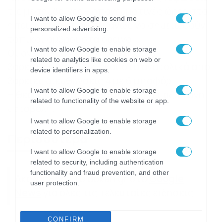
τις μεσημβρινές – απογευματινές ώρες στα
I want to allow Google to send me
ηπειρωτικά όπου πιθανώς να σημειωθούν
personalized advertising.
τοπικοί όμβροι στα ορεινά.
I want to allow Google to enable storage
Οι άνεμοι θα πνέουν στα δυτικά
related to analytics like cookies on web or
βορειοδυτικοί 3 με 4 και στα ανατολικά από
device identifiers in apps.
βόρειες διευθύνσεις 4 με 6 μποφόρ.
I want to allow Google to enable storage
Η θερμοκρασία δεν θα σημειώσει αξιόλογη
related to functionality of the website or app.
μεταβολή.
I want to allow Google to enable storage
related to personalization.
Περισσότερα
I want to allow Google to enable storage
related to security, including authentication
functionality and fraud prevention, and other
Ακολούθησε το dokari.gr στο
Google
user protection.
News
για όλες τις τελευταίες ειδήσεις
CONFIRM