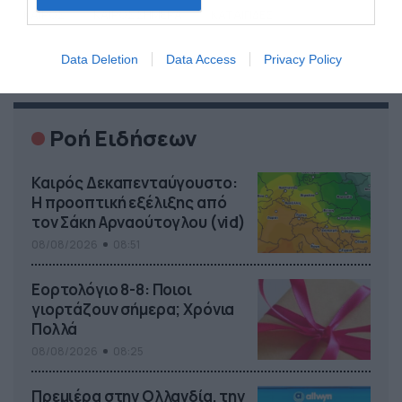
ΚΑΙΡΟΣ
ΚΑΙΡΟΣ ΣΗΜΕΡΑ
ΚΑΤΑΙΓΙΔΕΣ
Data Deletion
Data Access
Privacy Policy
Ροή Ειδήσεων
Καιρός Δεκαπενταύγουστο:
Η προοπτική εξέλιξης από
τον Σάκη Αρναούτογλου (vid)
08/08/2026
08:51
Εορτολόγιο 8-8: Ποιοι
γιορτάζουν σήμερα; Χρόνια
Πολλά
08/08/2026
08:25
Πρεμιέρα στην Ολλανδία, την