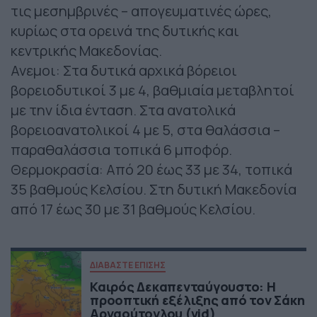
τις μεσημβρινές – απογευματινές ώρες,
κυρίως στα ορεινά της δυτικής και
κεντρικής Μακεδονίας.
Ανεμοι: Στα δυτικά αρχικά βόρειοι
βορειοδυτικοί 3 με 4, βαθμιαία μεταβλητοί
με την ίδια ένταση. Στα ανατολικά
βορειοανατολικοί 4 με 5, στα θαλάσσια –
παραθαλάσσια τοπικά 6 μποφόρ.
Θερμοκρασία: Από 20 έως 33 με 34, τοπικά
35 βαθμούς Κελσίου. Στη δυτική Μακεδονία
από 17 έως 30 με 31 βαθμούς Κελσίου.
ΔΙΑΒΑΣΤΕ ΕΠΙΣΗΣ
Καιρός Δεκαπενταύγουστο: Η
προοπτική εξέλιξης από τον Σάκη
Αρναούτογλου (vid)