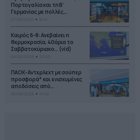
Πορτογαλία και τη Β’
Γερμανίας με πολλές
στοιχηματικές επιλογές από
07/08/2026
16:41
το ΠΑΜΕ ΣΤΟΙΧΗΜΑ
Καιρός 6-8: Ανεβαίνει η
θερμοκρασία, 40άρια το
Σαββατοκύριακο… (vid)
06/08/2026
22:00
ΠΑΟΚ-Άντερλεχτ με σούπερ
προσφορά* και ενισχυμένες
αποδόσεις από
το Pamestoixima.gr
06/08/2026
14:02