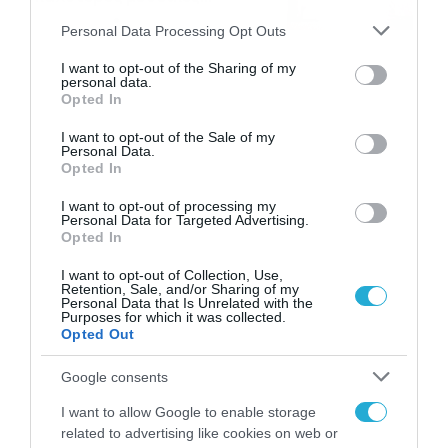
αναμνήσεις
05/08/2026
21:23
Please note that this website/app uses one or more Google
Personal Data Processing Opt Outs
services and may gather and store information including but
not limited to your visit or usage behaviour. You may click to
I want to opt-out of the Sharing of my
personal data.
grant or deny consent to Google and its third-party tags to
Opted In
use your data for below specified purposes in below Google
consent section.
I want to opt-out of the Sale of my
Personal Data.
Opted In
I want to opt-out of processing my
Personal Data for Targeted Advertising.
Opted In
I want to opt-out of Collection, Use,
Retention, Sale, and/or Sharing of my
Personal Data that Is Unrelated with the
Purposes for which it was collected.
Opted Out
Google consents
I want to allow Google to enable storage
related to advertising like cookies on web or