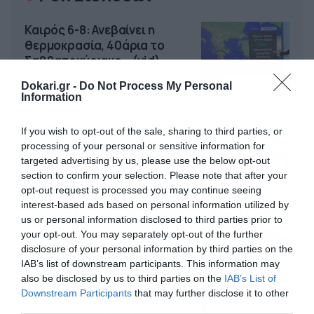
Καιρός 6-8: Ανεβαίνει η
θερμοκρασία, 40άρια το
Σαββατοκύριακο… (vid)
06/08/2026
22:00
Dokari.gr -
Do Not Process My Personal
Information
ΠΑΟΚ-Άντερλεχτ με σούπερ
προσφορά* και ενισχυμένες
If you wish to opt-out of the sale, sharing to third parties, or
αποδόσεις από
processing of your personal or sensitive information for
το Pamestoixima.gr
targeted advertising by us, please use the below opt-out
06/08/2026
14:02
section to confirm your selection. Please note that after your
opt-out request is processed you may continue seeing
Εορτολόγιο 6-8: Ποιοι
interest-based ads based on personal information utilized by
γιορτάζουν σήμερα; Χρόνια
us or personal information disclosed to third parties prior to
Πολλά…
your opt-out. You may separately opt-out of the further
06/08/2026
08:05
disclosure of your personal information by third parties on the
IAB’s list of downstream participants. This information may
Το Release Athens
also be disclosed by us to third parties on the
IAB’s List of
Downstream Participants
that may further disclose it to other
Festival 2026 άφησε τις
third parties.
καλύτερες μουσικές